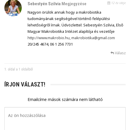
12 év ideje
Sebestyén Szilvia
Megjegyzése
Nagyon örülök annak hogy a makrobiotika
tudományának segítségével történő felépülési
lehetőségről írnak. Üdvözlettel: Sebestyén Szilvia, Első
Magyar Makrobiotika Intézet alapítója és vezetője
http://www.makrobio.hu
,
makrobiotika@gmail.com
20/245 4674, 06 1 256 7731
Válasz
1. oldal a 1 oldalból
ÍRJON VÁLASZT!
Emailcíme mások számára nem látható