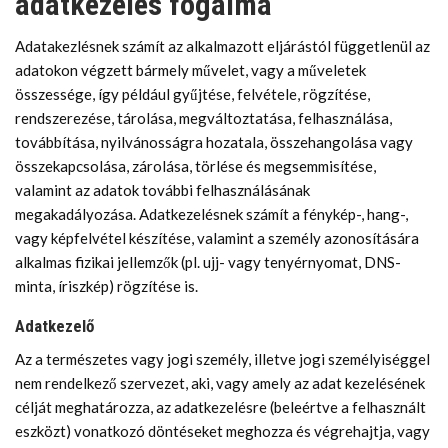
adatkezelés fogalma
Adatakezlésnek számít az alkalmazott eljárástól függetlenül az
adatokon végzett bármely művelet, vagy a műveletek
összessége, így például gyűjtése, felvétele, rögzítése,
rendszerezése, tárolása, megváltoztatása, felhasználása,
továbbítása, nyilvánosságra hozatala, összehangolása vagy
összekapcsolása, zárolása, törlése és megsemmisítése,
valamint az adatok további felhasználásának
megakadályozása. Adatkezelésnek számít a fénykép-, hang-,
vagy képfelvétel készítése, valamint a személy azonosítására
alkalmas fizikai jellemzők (pl. ujj- vagy tenyérnyomat, DNS-
minta, íriszkép) rögzítése is.
Adatkezelő
Az a természetes vagy jogi személy, illetve jogi személyiséggel
nem rendelkező szervezet, aki, vagy amely az adat kezelésének
célját meghatározza, az adatkezelésre (beleértve a felhasznált
eszközt) vonatkozó döntéseket meghozza és végrehajtja, vagy