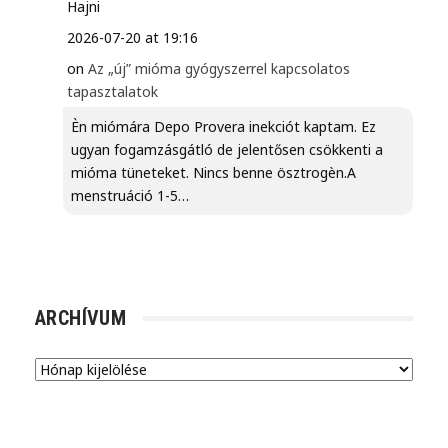
Hajni
2026-07-20 at 19:16
on
Az „új” mióma gyógyszerrel kapcsolatos
tapasztalatok
Èn miómára Depo Provera inekciót kaptam. Ez
ugyan fogamzásgátló de jelentősen csökkenti a
mióma tüneteket. Nincs benne ösztrogèn.A
menstruáció 1-5…
ARCHÍVUM
Archívum