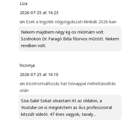
Liza
2026-07-25 at 16:23
on
Ezek a legjobb nőgyógyászati klinikák 2026-ban
Nekem majdnem négy kg-os miómám volt.
Szolnokon Dr. Faragó Béla főorvos műtött. Nekem
rendben volt.
hszonja
2026-07-25 at 16:10
on
Közérzetváltozás hat hónappal méheltávolítás
után
Szia Gabi! Sokat olvastam itt az oldalon, a
Youtube-on is megnéztem az Ács professzorral
készült videót. 47 éves vagyok, tavaly…