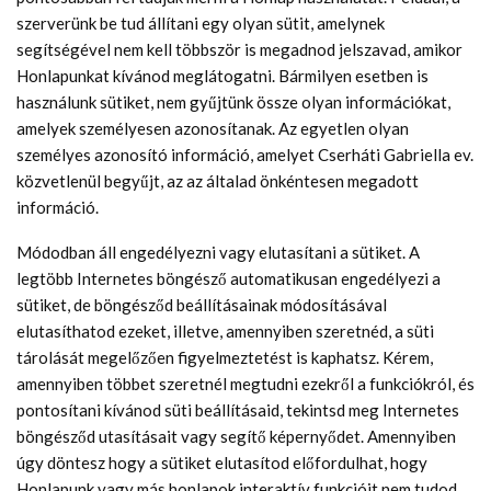
szerverünk be tud állítani egy olyan sütit, amelynek
segítségével nem kell többször is megadnod jelszavad, amikor
Honlapunkat kívánod meglátogatni. Bármilyen esetben is
használunk sütiket, nem gyűjtünk össze olyan információkat,
amelyek személyesen azonosítanak. Az egyetlen olyan
személyes azonosító információ, amelyet Cserháti Gabriella ev.
közvetlenül begyűjt, az az általad önkéntesen megadott
információ.
Módodban áll engedélyezni vagy elutasítani a sütiket. A
legtöbb Internetes böngésző automatikusan engedélyezi a
sütiket, de böngésződ beállításainak módosításával
elutasíthatod ezeket, illetve, amennyiben szeretnéd, a süti
tárolását megelőzően figyelmeztetést is kaphatsz. Kérem,
amennyiben többet szeretnél megtudni ezekről a funkciókról, és
pontosítani kívánod süti beállításaid, tekintsd meg Internetes
böngésződ utasításait vagy segítő képernyődet. Amennyiben
úgy döntesz hogy a sütiket elutasítod előfordulhat, hogy
Honlapunk vagy más honlapok interaktív funkcióit nem tudod