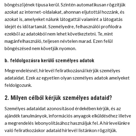
böngészőjének típusa kerül. Szintén automatikusan rögzítjük
azokat az internet-oldalakat, ahonnan eljutottál hozzánk, és
azokat is, amelyeket nálunk látogattál valamint a látogatás
idejét és időtartamát. Személyedre, felhasználói profilodra
ezekből az adatokból nem lehet következtetni. Te, mint
magánfelhasználó, teljesen névtelen marad. Ezen felül
böngészésed nem követjük nyomon.
b. feldolgozásra kerülő személyes adatok
Megrendelésnél, hírlevél feliratkozásnál kérjük személyes
adataidat. Ezek az egyetlen olyan személyes adatok amelyeket
feldolgozunk.
2. Milyen célból kérjük személyes adataid?
Személyes adataidat azonosításod érdekében kérjük, és az
ajándék tanulmányok, információs anyagok elküldéséhez illetve
a megrendelés lebonyolításához használjuk fel. A hírlevelünkre
való feliratkozáskor adataid hírlevél listánkon rögzítjük.