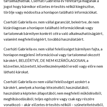
tartalmazhatnak. Cserháti Gabriella ev fenntartja magának a
jogot hogy bármikor előzetes értesítés nélkül kiegészítse,
törölje vagy módosítsa a honlapon található információkat.
Cserháti Gabriella ev. nem vállal garanciát, beleértve, de nem
kizárólagosan a honlapon található információknak vagy
tartalomnak bármilyen konkrét célra való alkalmazhatóságáért,
valamint megfelelőségéért, továbbá használatáért.
Cserháti Gabriella ev. nem vállal felelősséget bármilyen fajta, a
honlapon megjelenő információval vagy tartalommal okozott
károkért, BELEÉRTVE, DE NEM KIZÁRÓLAGOSAN, a
közvetlen, közvetett, következményekből eredő vagy előre nem
látható károkat.
Cserháti Gabriella ev nem vállal felelősséget azokért a
károkért, amelyek a honlap létezéséből, használatából,
használatra képtelen állapotából, nem megfelelő működéséből,
meghibásodásából, teljes egészére vagy csak egy részére
vonatkozó – akár előzetes értesítés nélküli – szüneteltetéséből,