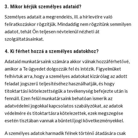
3. Mikor kérjük személyes adataid?
Személyes adatait a megrendelés, ill. a hírlevélre való
feliratkozáskor rögzítjük. Mindaddig nem rögzítünk semmilyen
adatot, tehát Ön teljesen névtelenül nézheti át
szolgáltatásainkat.
4. Ki férhet hozzá a személyes adatokhoz?
Adataid munkatársaink számára akkor válnak hozzáférhetővé,
amikor a Te ügyedet dolgozzák fel és intézik. Figyelmüket
felhívtuk arra, hogy a személyes adatokat kizárólag az adott
feladat jogszerű teljesítéséhez használhatják, és hogy
titoktartási kötelezettségük a tevékenység befejezte után is
fennáll. Ezen felül munkatársaink behatóan ismerik az
adatvédelmi jogokkal kapcsolatos szabályzókat, az adatok
védelmére és titoktartásra kötelezettek, ezek megszegése
esetén tisztában vannak a büntetőjogi következményekkel.
A személyes adatok harmadik félnek történő átadására csak