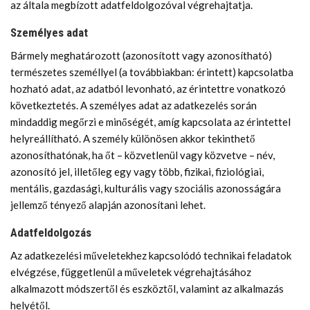
az általa megbízott adatfeldolgozóval végrehajtatja.
Személyes adat
Bármely meghatározott (azonosított vagy azonosítható)
természetes személlyel (a továbbiakban: érintett) kapcsolatba
hozható adat, az adatból levonható, az érintettre vonatkozó
következtetés. A személyes adat az adatkezelés során
mindaddig megőrzi e minőségét, amíg kapcsolata az érintettel
helyreállítható. A személy különösen akkor tekinthető
azonosíthatónak, ha őt – közvetlenül vagy közvetve – név,
azonosító jel, illetőleg egy vagy több, fizikai, fiziológiai,
mentális, gazdasági, kulturális vagy szociális azonosságára
jellemző tényező alapján azonosítani lehet.
Adatfeldolgozás
Az adatkezelési műveletekhez kapcsolódó technikai feladatok
elvégzése, függetlenül a műveletek végrehajtásához
alkalmazott módszertől és eszköztől, valamint az alkalmazás
helyétől.