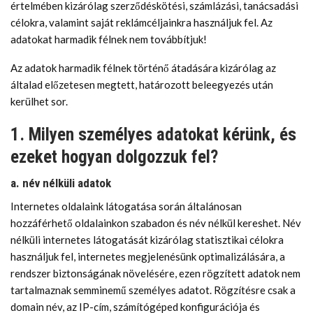
értelmében kizárólag szerződéskötési, számlázási, tanácsadási
célokra, valamint saját reklámcéljainkra használjuk fel. Az
adatokat harmadik félnek nem továbbítjuk!
Az adatok harmadik félnek történő átadására kizárólag az
általad előzetesen megtett, határozott beleegyezés után
kerülhet sor.
1. Milyen személyes adatokat kérünk, és
ezeket hogyan dolgozzuk fel?
a. név nélküli adatok
Internetes oldalaink látogatása során általánosan
hozzáférhető oldalainkon szabadon és név nélkül kereshet. Név
nélküli internetes látogatását kizárólag statisztikai célokra
használjuk fel, internetes megjelenésünk optimalizálására, a
rendszer biztonságának növelésére, ezen rögzített adatok nem
tartalmaznak semminemű személyes adatot. Rögzítésre csak a
domain név, az IP-cím, számítógéped konfigurációja és