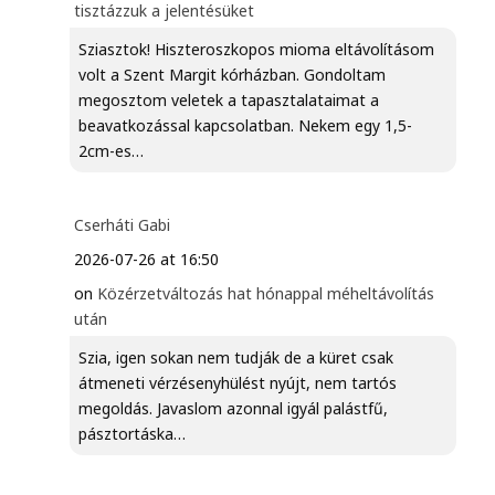
tisztázzuk a jelentésüket
Sziasztok! Hiszteroszkopos mioma eltávolításom
volt a Szent Margit kórházban. Gondoltam
megosztom veletek a tapasztalataimat a
beavatkozással kapcsolatban. Nekem egy 1,5-
2cm-es…
Cserháti Gabi
2026-07-26 at 16:50
on
Közérzetváltozás hat hónappal méheltávolítás
után
Szia, igen sokan nem tudják de a küret csak
átmeneti vérzésenyhülést nyújt, nem tartós
megoldás. Javaslom azonnal igyál palástfű,
pásztortáska…