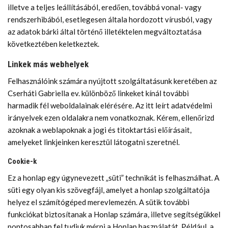
illetve a teljes leállításából, eredően, továbbá vonal- vagy
rendszerhibából, esetlegesen általa hordozott vírusból, vagy
az adatok bárki által történő illetéktelen megváltoztatása
következtében keletkeztek.
Linkek más webhelyek
Felhasználóink számára nyújtott szolgáltatásunk keretében az
Cserháti Gabriella ev. különböző linkeket kínál további
harmadik fél weboldalainak elérésére. Az itt leírt adatvédelmi
irányelvek ezen oldalakra nem vonatkoznak. Kérem, ellenőrizd
azoknak a weblapoknak a jogi és titoktartási előírásait,
amelyeket linkjeinken keresztül látogatni szeretnél.
Cookie-k
Ez a honlap egy úgynevezett „süti” technikát is felhasználhat. A
süti egy olyan kis szövegfájl, amelyet a honlap szolgáltatója
helyez el számítógéped merevlemezén. A sütik további
funkciókat biztosítanak a Honlap számára, illetve segítségükkel
pontosabban fel tudjuk mérni a Honlap használatát. Például, a