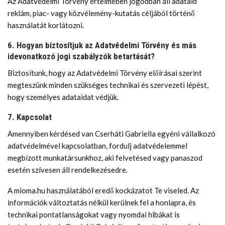
Az Adatvédelmi Törvény értelmében jogodban áll adataid
reklám, piac- vagy közvélemény-kutatás céljából történő
használatát korlátozni.
6. Hogyan biztosítjuk az Adatvédelmi Törvény és más
idevonatkozó jogi szabályzók betartását?
Biztosítunk, hogy az Adatvédelmi Törvény előírásai szerint
megteszünk minden szükséges technikai és szervezeti lépést,
hogy személyes adataidat védjük.
7. Kapcsolat
Amennyiben kérdésed van Cserháti Gabriella egyéni vállalkozó
adatvédelmével kapcsolatban, fordulj adatvédelemmel
megbízott munkatársunkhoz, aki felvetésed vagy panaszod
esetén szívesen áll rendelkezésedre.
A mioma.hu használatából eredő kockázatot Te viseled. Az
információk változtatás nélkül kerülnek fel a honlapra, és
technikai pontatlanságokat vagy nyomdai hibákat is