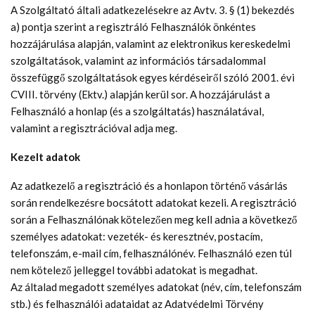
A Szolgáltató általi adatkezelésekre az Avtv. 3. § (1) bekezdés
a) pontja szerint a regisztráló Felhasználók önkéntes
hozzájárulása alapján, valamint az elektronikus kereskedelmi
szolgáltatások, valamint az információs társadalommal
összefüggő szolgáltatások egyes kérdéseiről szóló 2001. évi
CVIII. törvény (Ektv.) alapján kerül sor. A hozzájárulást a
Felhasználó a honlap (és a szolgáltatás) használatával,
valamint a regisztrációval adja meg.
Kezelt adatok
Az adatkezelő a regisztráció és a honlapon történő vásárlás
során rendelkezésre bocsátott adatokat kezeli. A regisztráció
során a Felhasználónak kötelezően meg kell adnia a következő
személyes adatokat: vezeték- és keresztnév, postacím,
telefonszám, e-mail cím, felhasználónév. Felhasználó ezen túl
nem kötelező jelleggel további adatokat is megadhat.
Az általad megadott személyes adatokat (név, cím, telefonszám
stb.) és felhasználói adataidat az Adatvédelmi Törvény