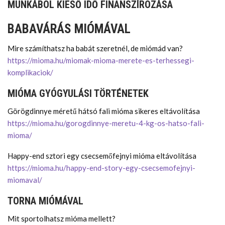
MUNKÁBÓL KIESŐ IDŐ FINANSZÍROZÁSA
BABAVÁRÁS MIÓMÁVAL
Mire számíthatsz ha babát szeretnél, de miómád van?
https://mioma.hu/miomak-mioma-merete-es-terhessegi-
komplikaciok/
MIÓMA GYÓGYULÁSI TÖRTÉNETEK
Görögdinnye méretű hátsó fali mióma sikeres eltávolítása
https://mioma.hu/gorogdinnye-meretu-4-kg-os-hatso-fali-
mioma/
Happy-end sztori egy csecsemőfejnyi mióma eltávolítása
https://mioma.hu/happy-end-story-egy-csecsemofejnyi-
miomaval/
TORNA MIÓMÁVAL
Mit sportolhatsz mióma mellett?