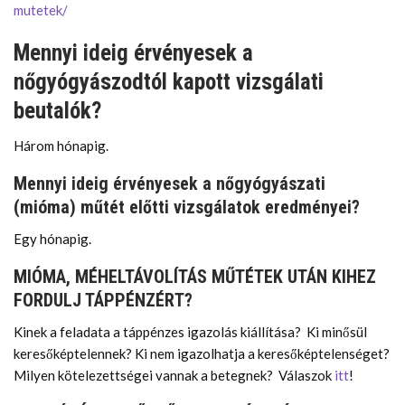
mutetek/
Mennyi ideig érvényesek a
nőgyógyászodtól kapott vizsgálati
beutalók?
Három hónapig.
Mennyi ideig érvényesek a nőgyógyászati
(mióma) műtét előtti vizsgálatok eredményei?
Egy hónapig.
MIÓMA, MÉHELTÁVOLÍTÁS MŰTÉTEK UTÁN KIHEZ
FORDULJ TÁPPÉNZÉRT?
Kinek a feladata a táppénzes igazolás kiállítása? Ki minősül
keresőképtelennek? Ki nem igazolhatja a keresőképtelenséget?
Milyen kötelezettségei vannak a betegnek? Válaszok
itt
!