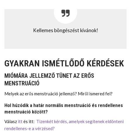
Kellemes böngészést kívánok!
GYAKRAN ISMÉTLŐDŐ KÉRDÉSEK
MIÓMÁRA JELLEMZŐ TÜNET AZ ERŐS
MENSTRUÁCIÓ
Melyek az erős menstruáció jellemző? Miről ismered fel?
Hol húzódik a határ normális menstruáció és rendellenes
menstruáció között?
Válasz
itt
és itt:
Tizenkét kérdés, amelyek segítenek eldönteni
rendellenes-e a vérzésed?