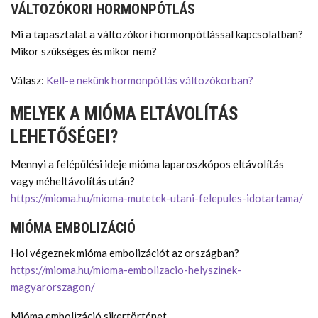
VÁLTOZÓKORI HORMONPÓTLÁS
Mi a tapasztalat a változókori hormonpótlással kapcsolatban?
Mikor szükséges és mikor nem?
Válasz:
Kell-e nekünk hormonpótlás változókorban?
MELYEK A MIÓMA ELTÁVOLÍTÁS
LEHETŐSÉGEI?
Mennyi a felépülési ideje mióma laparoszkópos eltávolítás
vagy méheltávolítás után?
https://mioma.hu/mioma-mutetek-utani-felepules-idotartama/
MIÓMA EMBOLIZÁCIÓ
Hol végeznek mióma embolizációt az országban?
https://mioma.hu/mioma-embolizacio-helyszinek-
magyarorszagon/
Mióma embolizáció sikertörténet