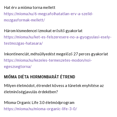
Hat érv a mióma torna mellett
https://mioma.hu/6-megcafolhatatlan-erv-a-szelid-
mozgasformak-mellett/
Három kismedencei izmokat erősítő gyakorlat
https://mioma.hu/ket-es-felszeresere-no-a-gyogyulasi-esely-
testmozgas-hatasara/
Inkontinenciát, méhsüllyedést megelőző 27 perces gyakorlat
https://mioma.hu/kezeles-termeszetes-modon/noi-
egeszsegtorna/
MIÓMA DIÉTA HORMONBARÁT ÉTREND
Milyen életmódot, étrendet kövess a tünetek enyhítése az
életminőségjavulás érdekében?
Mioma Organic Life 3.0 életmódprogram
https://mioma.hu/mioma-organic-life-3-0/