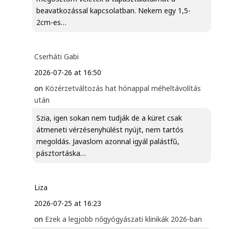
beavatkozással kapcsolatban. Nekem egy 1,5-
2cm-es…
Cserháti Gabi
2026-07-26 at 16:50
on
Közérzetváltozás hat hónappal méheltávolítás
után
Szia, igen sokan nem tudják de a küret csak
átmeneti vérzésenyhülést nyújt, nem tartós
megoldás. Javaslom azonnal igyál palástfű,
pásztortáska…
Liza
2026-07-25 at 16:23
on
Ezek a legjobb nőgyógyászati klinikák 2026-ban