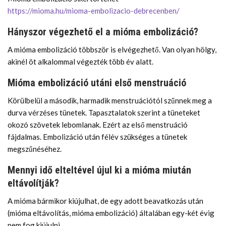
https://mioma.hu/mioma-embolizacio-debrecenben/
Hányszor végezhető el a mióma embolizáció?
A mióma embolizáció többször is elvégezhető. Van olyan hölgy,
akinél öt alkalommal végezték több év alatt.
Mióma embolizáció utáni első menstruáció
Körülbelül a második, harmadik menstruációtól szűnnek meg a
durva vérzéses tünetek. Tapasztalatok szerint a tüneteket
okozó szövetek lebomlanak. Ezért az első menstruáció
fájdalmas. Embolizáció után félév szükséges a tünetek
megszűnéséhez.
Mennyi idő elteltével újul ki a mióma miután
eltávolítják?
A mióma bármikor kiújulhat, de egy adott beavatkozás után
(mióma eltávolítás, mióma embolizáció) általában egy-két évig
nem fog kiújulni.