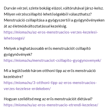
Durván vérzel, szinte bokáig elázol, váltóruhával jársz-kelsz.
Milyen vérzéscsillapító lehetőségekből választhatsz?
Menstruáció csillapítása a gyógyszertől a gyógynövényeken
át az életmódváltoztatással kezelésig.
https://mioma.hu/az-eros-menstruacios-verzes-kezelesi-
lehetosegei/
Melyek a leghatásosabb erős menstruációt csillapító
gyógynövények?
https://mioma.hu/menstruaciot-csillapito-gyogynovenyek/
Mi a legütősebb három otthoni tipp az erős menstruáció
kezelésére?
https://mioma.hu/3-otthoni-tipp-az-eros-menstruacios-
verzes-kezelese-erdekeben/
Hogyan szelidítsd meg az erős menstruációt diétával?
https://mioma.hu/az-eros-menstruacio-etrendi-kezelese/