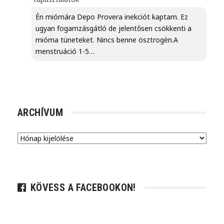
Èn miómára Depo Provera inekciót kaptam. Ez
ugyan fogamzásgátló de jelentősen csökkenti a
mióma tüneteket. Nincs benne ösztrogèn.A
menstruáció 1-5…
ARCHÍVUM
Archívum
KÖVESS A FACEBOOKON!