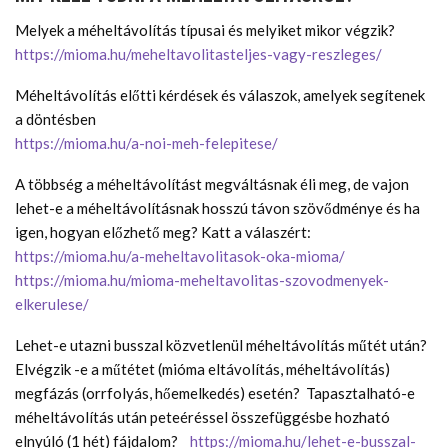
Melyek a méheltávolítás típusai és melyiket mikor végzik?
https://mioma.hu/meheltavolitasteljes-vagy-reszleges/
Méheltávolítás előtti kérdések és válaszok, amelyek segítenek
a döntésben
https://mioma.hu/a-noi-meh-felepitese/
A többség a méheltávolítást megváltásnak éli meg, de vajon
lehet-e a méheltávolításnak hosszú távon szövődménye és ha
igen, hogyan előzhető meg? Katt a válaszért:
https://mioma.hu/a-meheltavolitasok-oka-mioma/
https://mioma.hu/mioma-meheltavolitas-szovodmenyek-
elkerulese/
Lehet-e utazni busszal közvetlenül méheltávolítás műtét után?
Elvégzik -e a műtétet (mióma eltávolítás, méheltávolítás)
megfázás (orrfolyás, hőemelkedés) esetén? Tapasztalható-e
méheltávolítás után peteéréssel összefüggésbe hozható
elnyúló (1 hét) fájdalom?
https://mioma.hu/lehet-e-busszal-