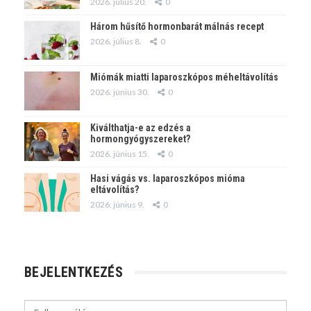
2026. július 20.
0
Három hűsítő hormonbarát málnás recept
2026. július 8.
0
Miómák miatti laparoszkópos méheltávolítás
2026. június 30.
0
Kiválthatja-e az edzés a
hormongyógyszereket?
2026. június 15.
0
Hasi vágás vs. laparoszkópos mióma
eltávolítás?
2026. június 9.
0
BEJELENTKEZÉS