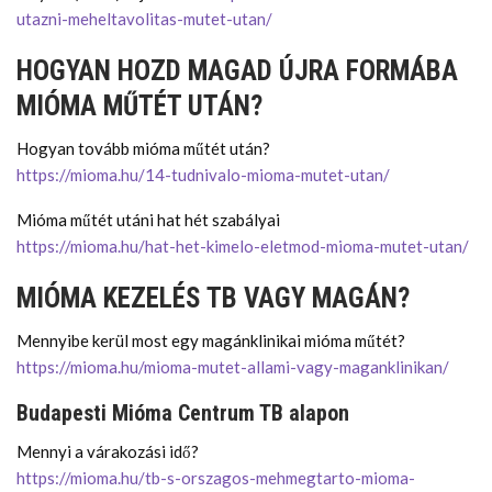
utazni-meheltavolitas-mutet-utan/
HOGYAN HOZD MAGAD ÚJRA FORMÁBA
MIÓMA MŰTÉT UTÁN?
Hogyan tovább mióma műtét után?
https://mioma.hu/14-tudnivalo-mioma-mutet-utan/
Mióma műtét utáni hat hét szabályai
https://mioma.hu/hat-het-kimelo-eletmod-mioma-mutet-utan/
MIÓMA KEZELÉS TB VAGY MAGÁN?
Mennyibe kerül most egy magánklinikai mióma műtét?
https://mioma.hu/mioma-mutet-allami-vagy-maganklinikan/
Budapesti Mióma Centrum TB alapon
Mennyi a várakozási idő?
https://mioma.hu/tb-s-orszagos-mehmegtarto-mioma-