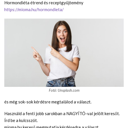
Hormondiéta étrend és receptgyüjtemény
https://mioma.hu/hormondieta/
Fotó: Unsplash.com
és még sok-sok kérdésre megtalálod a választ.
Használd a fenti jobb sarokban a NAGYÍTÓ-val jelölt keresőt.
Írd be a kulcsszót.
mioma.hu kereső megmutatja kérdésedre a választ.