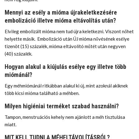
Mennyi az esély a mióma újrakeletkezésére
embolizáció illetve mióma eltávolítás után?
Elvileg embolizált mióma nem tud újra keletkezni. Viszont nőhet
helyette másik. Embolizáció után ÚJ mióma nővésének esélye
tizenöt (15) százalék, mióma eltávolító műtét után negyven
(40) százalék.
Hogyan alakul a kiújulás esélye egy illetve több
miómánál?
Egy méhmiómánál ritkábban alakul ki új, mint azoknál akiknek
több kicsi mióma található a méhben.
Milyen higiéniai terméket szabad használni?
Tampon, menstruációs kehely nem ajánlott a méh tisztulása
miatt.
MIT KELL TUDNI A MÉHELTÁVOLÍTÁSRÓL?