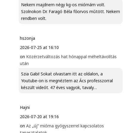
Nekem majdnem négy kg-os miómám volt.
Szolnokon Dr. Faragó Béla főorvos műtött. Nekem
rendben volt.
hszonja
2026-07-25 at 16:10
on
Közérzetváltozás hat hónappal méheltávolítás
után
Szia Gabi! Sokat olvastam itt az oldalon, a
Youtube-on is megnéztem az Ács professzorral
készült videót. 47 éves vagyok, tavaly…
Hajni
2026-07-20 at 19:16
on
Az „új” mióma gyógyszerrel kapcsolatos
tapasztalatok