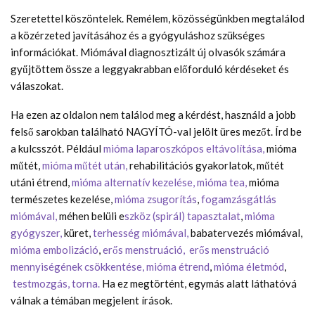
Szeretettel köszöntelek. Remélem, közösségünkben megtalálod
a közérzeted javításához és a gyógyuláshoz szükséges
információkat. Miómával diagnosztizált új olvasók számára
gyűjtöttem össze a leggyakrabban előforduló kérdéseket és
válaszokat.
Ha ezen az oldalon nem találod meg a kérdést, használd a jobb
felső sarokban található NAGYÍTÓ-val jelölt üres mezőt. Írd be
a kulcsszót. Például
mióma laparoszkópos eltávolítása,
mióma
műtét,
mióma műtét után,
rehabilitációs gyakorlatok, műtét
utáni étrend,
mióma alternatív kezelése,
mióma tea,
mióma
természetes kezelése,
mióma zsugorítás
,
fogamzásgátlás
miómával,
méhen belüli e
szköz (spirál) tapasztalat
,
mióma
gyógyszer,
küret,
terhesség miómával,
babatervezés miómával,
mióma embolizáció
,
erős menstruáció,
erős menstruáció
mennyiségének csökkentése,
mióma étrend
,
mióma életmód
,
testmozgás, torna.
Ha ez megtörtént, egymás alatt láthatóvá
válnak a témában megjelent írások.