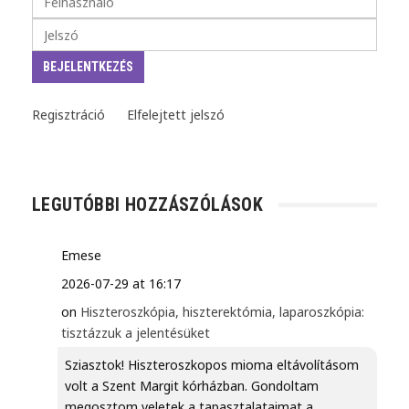
Regisztráció
Elfelejtett jelszó
LEGUTÓBBI HOZZÁSZÓLÁSOK
Emese
2026-07-29 at 16:17
on
Hiszteroszkópia, hiszterektómia, laparoszkópia:
tisztázzuk a jelentésüket
Sziasztok! Hiszteroszkopos mioma eltávolításom
volt a Szent Margit kórházban. Gondoltam
megosztom veletek a tapasztalataimat a