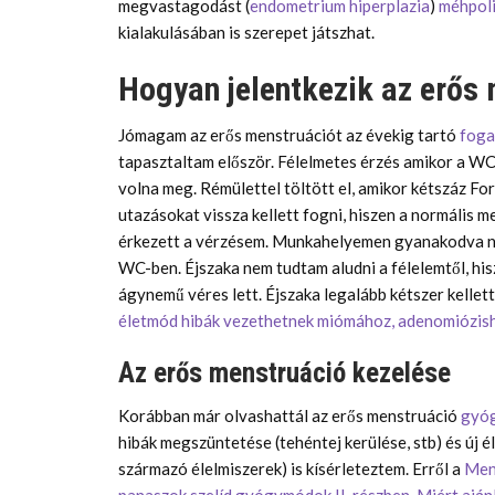
megvastagodást (
endometrium hiperplazia
)
méhpol
kialakulásában is szerepet játszhat.
Hogyan jelentkezik az erős
Jómagam az erős menstruációt az évekig tartó
foga
tapasztaltam először. Félelmetes érzés amikor a WC-
volna meg. Rémülettel töltött el, amikor kétszáz Fo
utazásokat vissza kellett fogni, hiszen a normális
érkezett a vérzésem. Munkahelyemen gyanakodva né
WC-ben. Éjszaka nem tudtam aludni a félelemtől, his
ágynemű véres lett. Éjszaka legalább kétszer kelle
életmód hibák vezethetnek miómához, adenomiózis
Az erős menstruáció kezelése
Korábban már olvashattál az erős menstruáció
gyó
hibák megszüntetése (tehéntej kerülése, stb) és új
származó élelmiszerek) is kísérleteztem. Erről a
Men