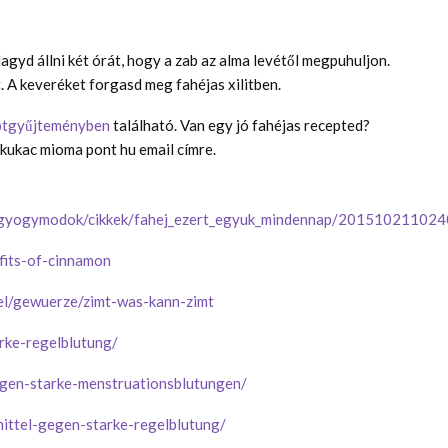
gyd állni két órát, hogy a zab az alma levétől megpuhuljon.
. A keveréket forgasd meg fahéjas xilitben.
ptgyűjteményben
található. Van egy jó fahéjas recepted?
 kukac mioma pont hu email címre.
s_gyogymodok/cikkek/fahej_ezert_egyuk_mindennap/20151021102
fits-of-cinnamon
el/gewuerze/zimt-was-kann-zimt
rke-regelblutung/
egen-starke-menstruationsblutungen/
ittel-gegen-starke-regelblutung/