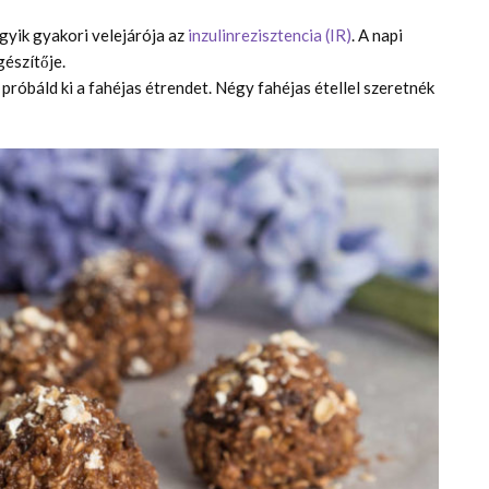
yik gyakori velejárója az
inzulinrezisztencia (IR)
. A napi
gészítője.
próbáld ki a fahéjas étrendet. Négy fahéjas étellel szeretnék