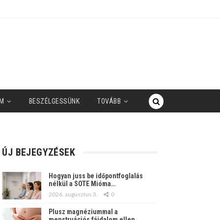
M
BESZÉLGESSÜNK
TOVÁBB
ÚJ BEJEGYZÉSEK
Hogyan juss be időpontfoglalás
nélkül a SOTE Mióma…
2026. augusztus 3.
0
Plusz magnéziummal a
menstruációs fájdalom ellen