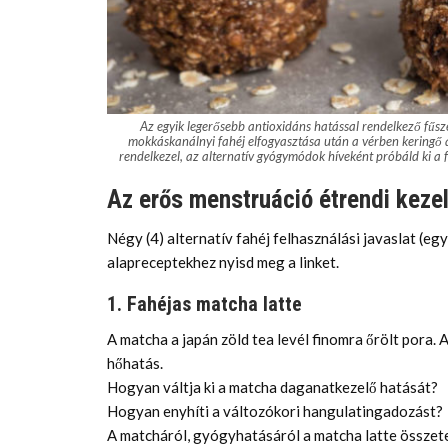
Az egyik legerősebb antioxidáns hatással rendelkező fűszer
mokkáskanálnyi fahéj elfogyasztása után a vérben keringő 
rendelkezel, az alternatív gyógymódok híveként próbáld ki a f
Az erős menstruáció étrendi kezel
Négy (4) alternatív fahéj felhasználási javaslat (egy
alapreceptekhez nyisd meg a linket.
1. Fahéjas matcha latte
A matcha a japán zöld tea levél finomra őrölt pora. 
hőhatás.
Hogyan váltja ki a matcha daganatkezelő hatását?
Hogyan enyhíti a változókori hangulatingadozást?
A matcháról, gyógyhatásáról a matcha latte összete