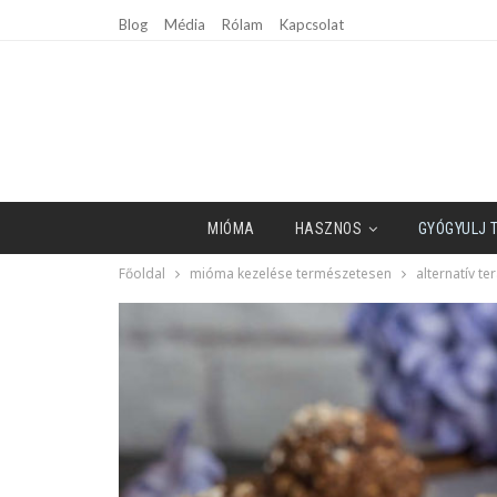
Blog
Média
Rólam
Kapcsolat
MIÓMA
HASZNOS
GYÓGYULJ 
Főoldal
mióma kezelése természetesen
alternatív te