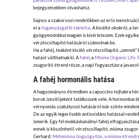
panaszok szelíd gyógymódok II. részben
,
Miért aján
bejegyzésekben olvashatsz.
Sajnos a szakorvosi rendelőkben az erős menstruá
el a
fogamzásgátló tabletta.
A kiváltó okokról, a te
gyógymódokkal magam is kísérletezem. Ezek egyike
vérzéscsillapító hatásáról számolnak be.
Ha a fahéj, teaként kiváló vérzéscsillapító „
szernek
”
hatást válthatnak ki. A
fahéj
a
Mioma Organic Life 3
zsugorító étrend része, a napi fogyasztásra javasol
A fahéj hormonális hatása
A hagyományos étrendben a capuccino tejhabra hinte
borok ízesítőjeként találkozunk vele. A hormonbarát
vérnyomás szabályozó hatásáról már szinte mindenki
De az egyik legerősebb antioxidáns hatással rendel
ismerik. Egy fél mokkáskanálnyi fahéj elfogyasztás
ennek is köszönhető vérzéscsillapító, mióma zsugor
Gerhard:
Méhmióma öngyógyítás, a mióma étrendi 