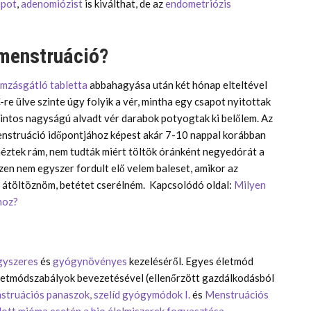
ipot
,
adenomiózist
is kiválthat, de az
endometriózis
 menstruáció?
mzásgátló tabletta
abbahagyása után két hónap elteltével
re ülve szinte úgy folyik a vér, mintha egy csapot nyitottak
rintos nagyságú alvadt vér darabok potyogtak ki belőlem. Az
 menstruáció időpontjához képest akár 7-10 nappal korábban
ztek rám, nem tudták miért töltök óránként negyedórát a
zen nem egyszer fordult elő velem baleset, amikor az
tt átöltöznöm, betétet cserélném. Kapcsolódó oldal:
Milyen
hoz?
gyszeres
és
gyógynövényes
kezeléséről. Egyes életmód
 életmódszabályok bevezetésével (ellenőrzött gazdálkodásból
struációs panaszok, szelíd gyógymódok I.
és
Menstruációs