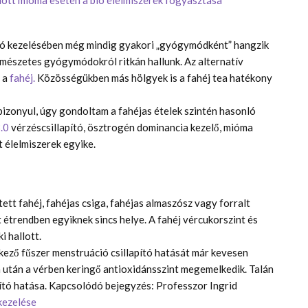
lott mióma esetén a bio élelmiszerek fogyasztása
ció kezelésében még mindig gyakori „gyógymódként” hangzik
rmészetes gyógymódokról ritkán hallunk. Az alternatív
 a
fahéj.
Közösségükben más hölgyek is a fahéj tea hatékony
 bizonyul, úgy gondoltam a fahéjas ételek szintén hasonló
.0
vérzéscsillapító, ösztrogén dominancia kezelő, mióma
t élelmiszerek egyike.
tt fahéj, fahéjas csiga, fahéjas almaszósz vagy forralt
 étrendben egyiknek sincs helye. A fahéj vércukorszint és
 hallott.
kező fűszer menstruáció csillapító hatását már kevesen
a után a vérben keringő antioxidánsszint megemelkedik. Talán
ító hatása. Kapcsolódó bejegyzés: Professzor Ingrid
kezelése