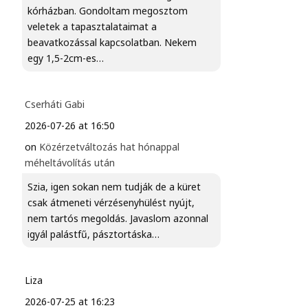
kórházban. Gondoltam megosztom
veletek a tapasztalataimat a
beavatkozással kapcsolatban. Nekem
egy 1,5-2cm-es…
Cserháti Gabi
2026-07-26 at 16:50
on
Közérzetváltozás hat hónappal
méheltávolítás után
Szia, igen sokan nem tudják de a küret
csak átmeneti vérzésenyhülést nyújt,
nem tartós megoldás. Javaslom azonnal
igyál palástfű, pásztortáska…
Liza
2026-07-25 at 16:23