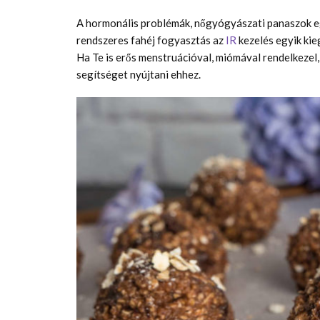
A hormonális problémák, nőgyógyászati panaszok eg
rendszeres fahéj fogyasztás az
IR
kezelés egyik kie
Ha Te is erős menstruációval, miómával rendelkezel, 
segítséget nyújtani ehhez.