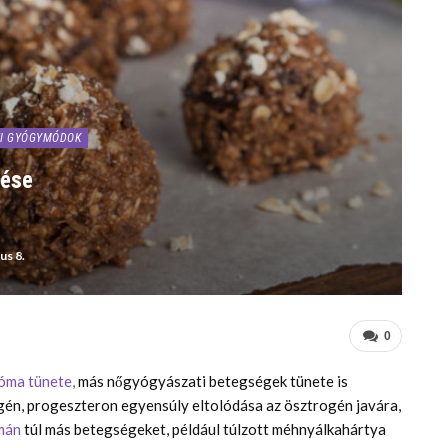
I GYÓGYMÓDOK
lése
ius 8.
0
óma tünete,
más nőgyógyászati betegségek tünete
is
gén, progeszteron egyensúly eltolódása az ösztrogén javára,
mán
túl más betegségeket, például túlzott méhnyálkahártya