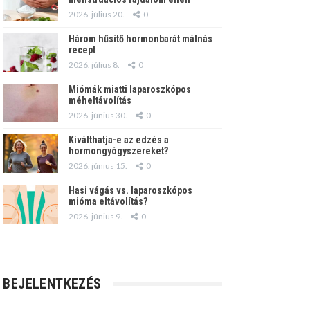
2026. július 20.
0
Három hűsítő hormonbarát málnás
recept
2026. július 8.
0
Miómák miatti laparoszkópos
méheltávolítás
2026. június 30.
0
Kiválthatja-e az edzés a
hormongyógyszereket?
2026. június 15.
0
Hasi vágás vs. laparoszkópos
mióma eltávolítás?
2026. június 9.
0
BEJELENTKEZÉS