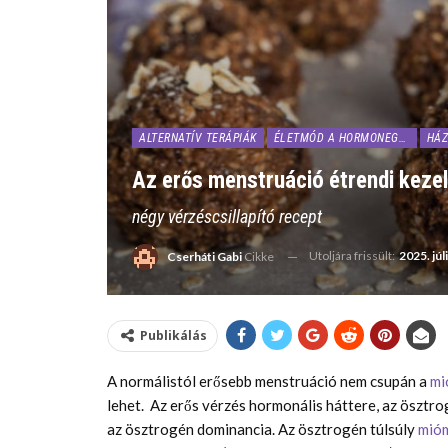
ALTERNATÍV TERÁPIÁK
ÉLETMÓD A HORMONEGYENSÚLYÉRT
HÁZ
Az erős menstruáció étrendi keze
négy vérzéscsillapító recept
Utoljára frissült:
2025. júl
Cserháti Gabi
Cikke
Publikálás
A normálistól erősebb menstruáció nem csupán a
mi
lehet.
Az erős vérzés hormonális háttere, az ösztro
az ösztrogén dominancia. Az ösztrogén túlsúly
mió