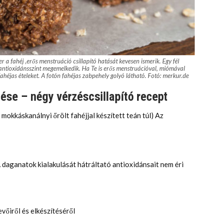
 a fahéj ,erős menstruáció csillapító hatását kevesen ismerik. Egy fél
antioxidánsszint megemelkedik. Ha Te is erős menstruációval, miómával
ahéjas ételeket. A fotón fahéjas zabpehely golyó látható. Fotó: merkur.de
ése – négy vérzéscsillapító recept
 mokkáskanálnyi őrölt fahéjjal készített teán túl) Az
A daganatok kialakulását hátráltató antioxidánsait nem éri
vőiről és elkészítéséről