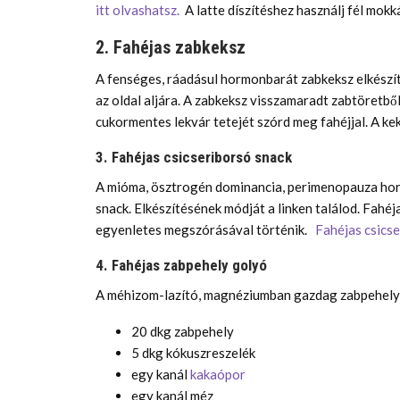
itt olvashatsz.
A latte díszítéshez használj fél mokká
2. Fahéjas zabkeksz
A fenséges, ráadásul hormonbarát zabkeksz elkészít
az oldal aljára. A zabkeksz visszamaradt zabtöretből
cukormentes lekvár tetejét szórd meg fahéjjal. A k
3. Fahéjas csicseriborsó snack
A mióma, ösztrogén dominancia, perimenopauza horm
snack. Elkészítésének módját a linken találod. Fahéj
egyenletes megszórásával történik.
Fahéjas csics
4. Fahéjas zabpehely golyó
A méhizom-lazító, magnéziumban gazdag zabpehely
20 dkg zabpehely
5 dkg kókuszreszelék
egy kanál
kakaópor
egy kanál méz