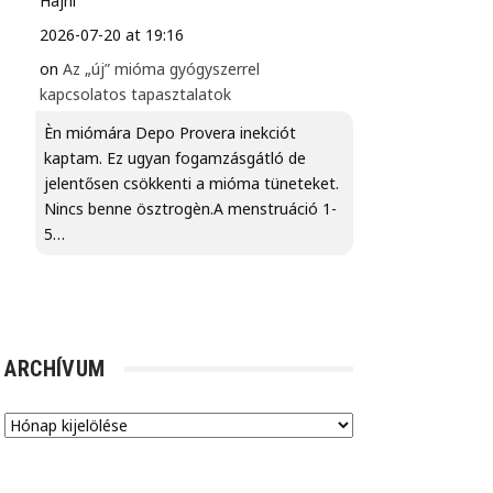
Hajni
2026-07-20 at 19:16
on
Az „új” mióma gyógyszerrel
kapcsolatos tapasztalatok
Èn miómára Depo Provera inekciót
kaptam. Ez ugyan fogamzásgátló de
jelentősen csökkenti a mióma tüneteket.
Nincs benne ösztrogèn.A menstruáció 1-
5…
ARCHÍVUM
Archívum