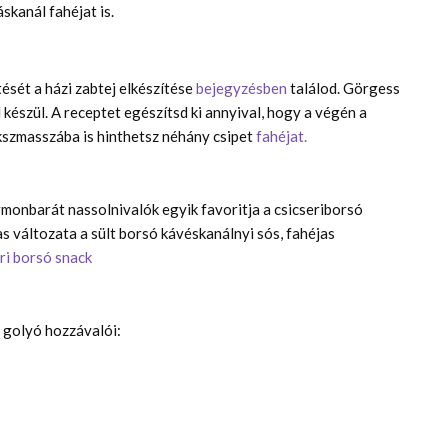
skanál fahéjat is.
ését a házi zabtej elkészítése
bejegyzésben
találod. Görgess
 készül. A receptet egészítsd ki annyival, hogy a végén a
ekszmasszába is hinthetsz néhány csipet
fahéjat.
onbarát nassolnivalók egyik favoritja a csicseriborsó
as változata a sült borsó kávéskanálnyi sós, fahéjas
eri borsó snack
 golyó hozzávalói: