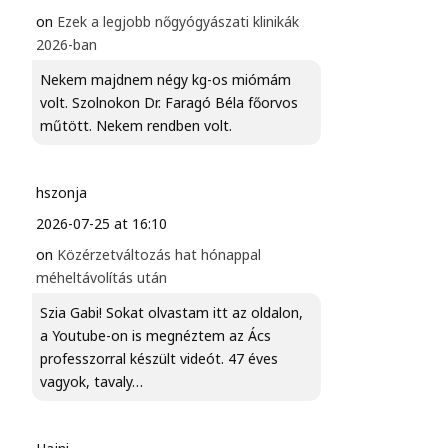
on
Ezek a legjobb nőgyógyászati klinikák
2026-ban
Nekem majdnem négy kg-os miómám
volt. Szolnokon Dr. Faragó Béla főorvos
műtött. Nekem rendben volt.
hszonja
2026-07-25 at 16:10
on
Közérzetváltozás hat hónappal
méheltávolítás után
Szia Gabi! Sokat olvastam itt az oldalon,
a Youtube-on is megnéztem az Ács
professzorral készült videót. 47 éves
vagyok, tavaly…