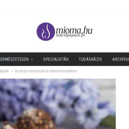
TERMÉSZETESEN
SPECIALISTÁK
TUDÁSBÁZIS
ARCHÍVU
rápiák
Az erős menstruáció étrendi kezelése