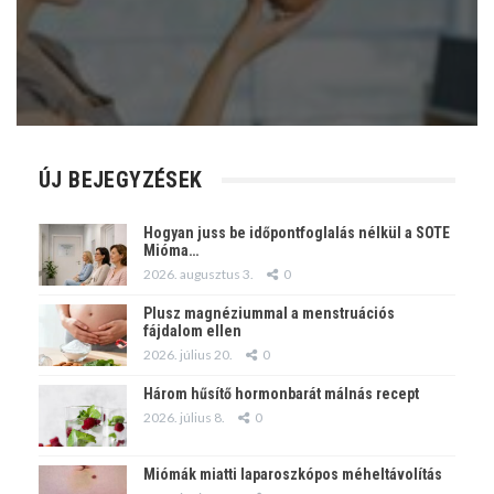
ÚJ BEJEGYZÉSEK
Hogyan juss be időpontfoglalás nélkül a SOTE
Mióma…
2026. augusztus 3.
0
Plusz magnéziummal a menstruációs
fájdalom ellen
2026. július 20.
0
Három hűsítő hormonbarát málnás recept
2026. július 8.
0
Miómák miatti laparoszkópos méheltávolítás