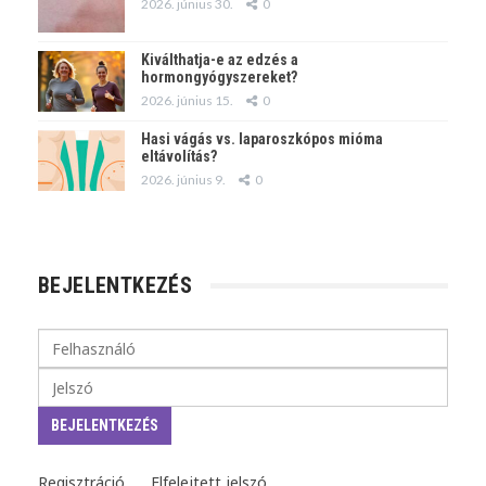
2026. június 30.
0
Kiválthatja-e az edzés a
hormongyógyszereket?
2026. június 15.
0
Hasi vágás vs. laparoszkópos mióma
eltávolítás?
2026. június 9.
0
BEJELENTKEZÉS
Regisztráció
Elfelejtett jelszó