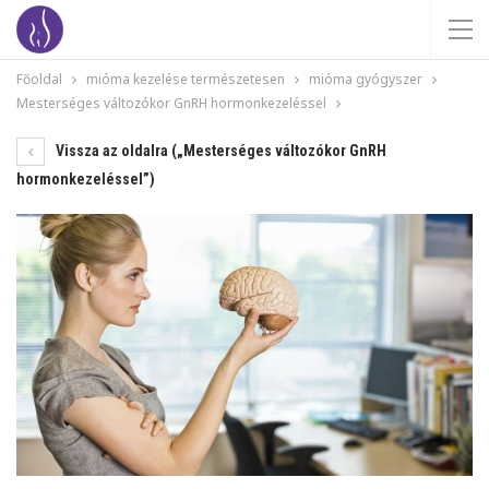
Főoldal
mióma kezelése természetesen
mióma gyógyszer
Mesterséges változókor GnRH hormonkezeléssel
Vissza az oldalra („Mesterséges változókor GnRH
hormonkezeléssel”)