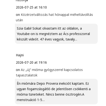
2026-07-25 at 16:10
on
Közérzetváltozás hat hónappal méheltávolítás
után
Szia Gabi! Sokat olvastam itt az oldalon, a
Youtube-on is megnéztem az Ács professzorral
készült videót. 47 éves vagyok, tavaly…
Hajni
2026-07-20 at 19:16
on
Az „új” mióma gyógyszerrel kapcsolatos
tapasztalatok
Èn miómára Depo Provera inekciót kaptam. Ez
ugyan fogamzásgátló de jelentősen csökkenti a
mióma tüneteket. Nincs benne ösztrogèn.A
menstruáció 1-5…