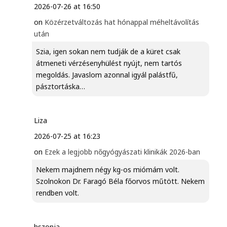
2026-07-26 at 16:50
on
Közérzetváltozás hat hónappal méheltávolítás
után
Szia, igen sokan nem tudják de a küret csak
átmeneti vérzésenyhülést nyújt, nem tartós
megoldás. Javaslom azonnal igyál palástfű,
pásztortáska…
Liza
2026-07-25 at 16:23
on
Ezek a legjobb nőgyógyászati klinikák 2026-ban
Nekem majdnem négy kg-os miómám volt.
Szolnokon Dr. Faragó Béla főorvos műtött. Nekem
rendben volt.
hszonja