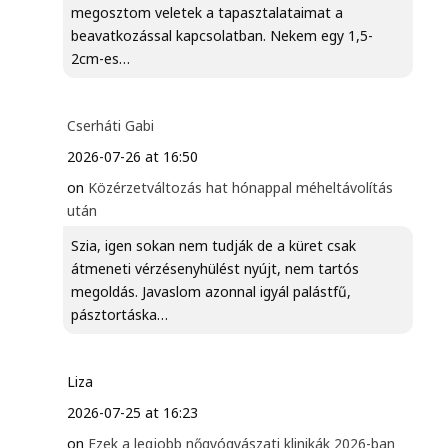
megosztom veletek a tapasztalataimat a
beavatkozással kapcsolatban. Nekem egy 1,5-
2cm-es…
Cserháti Gabi
2026-07-26 at 16:50
on
Közérzetváltozás hat hónappal méheltávolítás
után
Szia, igen sokan nem tudják de a küret csak
átmeneti vérzésenyhülést nyújt, nem tartós
megoldás. Javaslom azonnal igyál palástfű,
pásztortáska…
Liza
2026-07-25 at 16:23
on
Ezek a legjobb nőgyógyászati klinikák 2026-ban