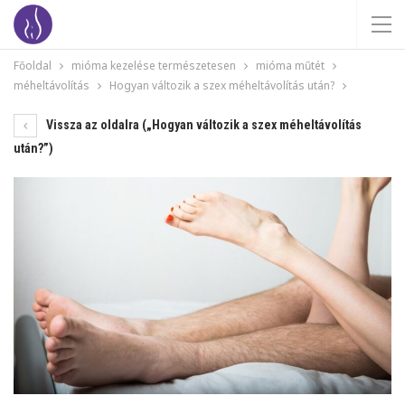
Főoldal
mióma kezelése természetesen
mióma műtét
méheltávolítás
Hogyan változik a szex méheltávolítás után?
Vissza az oldalra („Hogyan változik a szex méheltávolítás
után?”)