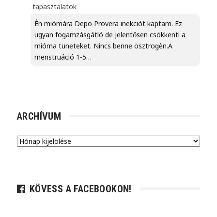
tapasztalatok
Èn miómára Depo Provera inekciót kaptam. Ez
ugyan fogamzásgátló de jelentősen csökkenti a
mióma tüneteket. Nincs benne ösztrogèn.A
menstruáció 1-5…
ARCHÍVUM
Archívum
KÖVESS A FACEBOOKON!