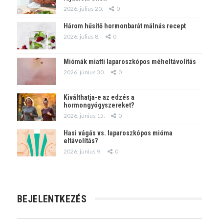
2026. július 20.
0
Három hűsítő hormonbarát málnás recept
2026. július 8.
0
Miómák miatti laparoszkópos méheltávolítás
2026. június 30.
0
Kiválthatja-e az edzés a
hormongyógyszereket?
2026. június 15.
0
Hasi vágás vs. laparoszkópos mióma
eltávolítás?
2026. június 9.
0
BEJELENTKEZÉS