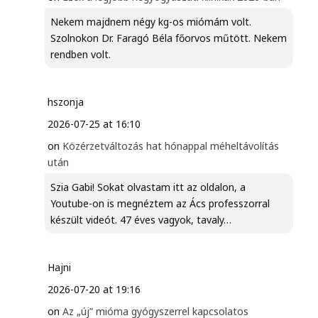
Nekem majdnem négy kg-os miómám volt.
Szolnokon Dr. Faragó Béla főorvos műtött. Nekem
rendben volt.
hszonja
2026-07-25 at 16:10
on
Közérzetváltozás hat hónappal méheltávolítás
után
Szia Gabi! Sokat olvastam itt az oldalon, a
Youtube-on is megnéztem az Ács professzorral
készült videót. 47 éves vagyok, tavaly…
Hajni
2026-07-20 at 19:16
on
Az „új” mióma gyógyszerrel kapcsolatos