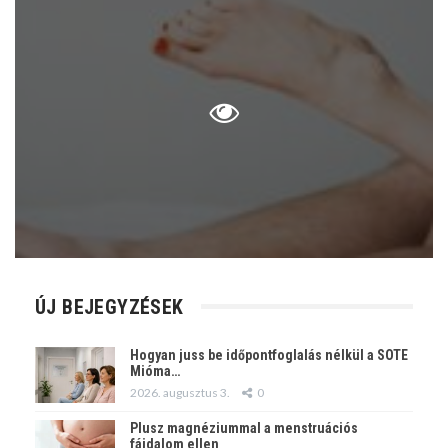
ÚJ BEJEGYZÉSEK
Hogyan juss be időpontfoglalás nélkül a SOTE
Mióma…
2026. augusztus 3.
0
Plusz magnéziummal a menstruációs
fájdalom ellen