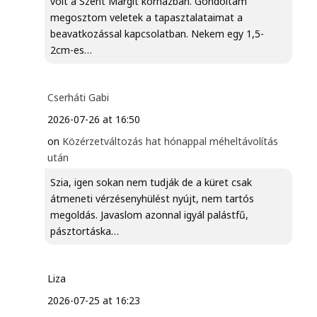
volt a Szent Margit kórházban. Gondoltam
megosztom veletek a tapasztalataimat a
beavatkozással kapcsolatban. Nekem egy 1,5-
2cm-es…
Cserháti Gabi
2026-07-26 at 16:50
on
Közérzetváltozás hat hónappal méheltávolítás
után
Szia, igen sokan nem tudják de a küret csak
átmeneti vérzésenyhülést nyújt, nem tartós
megoldás. Javaslom azonnal igyál palástfű,
pásztortáska…
Liza
2026-07-25 at 16:23