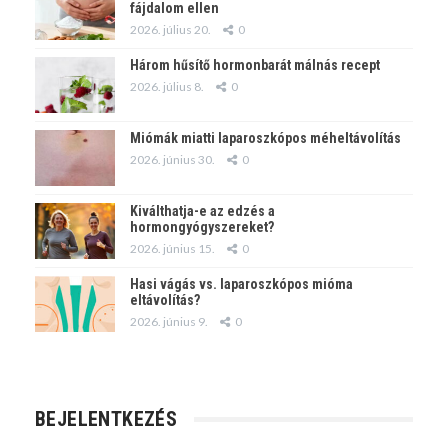
fájdalom ellen
2026. július 20.
0
Három hűsítő hormonbarát málnás recept
2026. július 8.
0
Miómák miatti laparoszkópos méheltávolítás
2026. június 30.
0
Kiválthatja-e az edzés a
hormongyógyszereket?
2026. június 15.
0
Hasi vágás vs. laparoszkópos mióma
eltávolítás?
2026. június 9.
0
BEJELENTKEZÉS