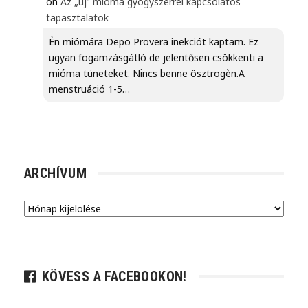
on
Az „új” mióma gyógyszerrel kapcsolatos
tapasztalatok
Èn miómára Depo Provera inekciót kaptam. Ez
ugyan fogamzásgátló de jelentősen csökkenti a
mióma tüneteket. Nincs benne ösztrogèn.A
menstruáció 1-5…
ARCHÍVUM
Archívum
KÖVESS A FACEBOOKON!