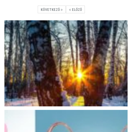
KÖVETKEZŐ
ELŐZŐ