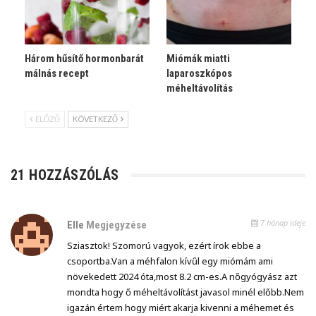
Három hűsítő hormonbarát
Miómák miatti
málnás recept
laparoszkópos
méheltávolítás
ELŐZŐ
KÖVETKEZŐ
21 HOZZÁSZÓLÁS
7 hónap ideje
Elle
Megjegyzése
Sziasztok! Szomorú vagyok, ezért írok ebbe a
csoportba.Van a méhfalon kívűl egy miómám ami
növekedett 2024 óta,most 8.2 cm-es.A nőgyógyász azt
mondta hogy ő méheltávolítást javasol minél előbb.Nem
igazán értem hogy miért akarja kivenni a méhemet és