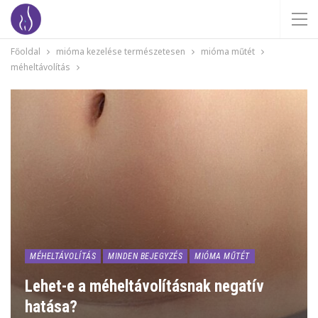
Főoldal
mióma kezelése természetesen
mióma műtét
méheltávolítás
MÉHELTÁVOLÍTÁS
MINDEN BEJEGYZÉS
MIÓMA MŰTÉT
Lehet-e a méheltávolításnak negatív
hatása?