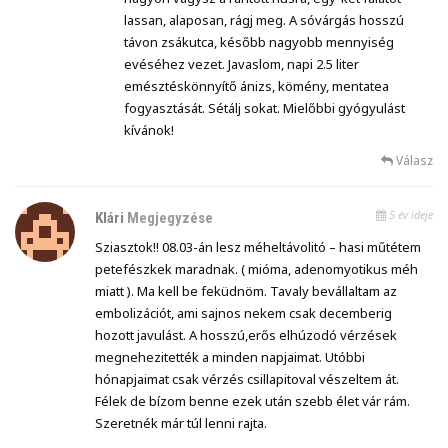
lassan, alaposan, rágj meg. A sóvárgás hosszú
távon zsákutca, később nagyobb mennyiség
evéséhez vezet. Javaslom, napi 2.5 liter
emésztéskönnyítő ánizs, kömény, mentatea
fogyasztását. Sétálj sokat. Mielőbbi gyógyulást
kívánok!
Válasz
5 év ideje
Klári
Megjegyzése
Sziasztok!! 08.03-án lesz méheltávolitó – hasi műtétem
petefészkek maradnak. ( mióma, adenomyotikus méh
miatt ). Ma kell be feküdnöm. Tavaly bevállaltam az
embolizációt, ami sajnos nekem csak decemberig
hozott javulást. A hosszú,erős elhúzodó vérzések
megnehezitették a minden napjaimat. Utóbbi
hónapjaimat csak vérzés csillapitoval vészeltem át.
Félek de bízom benne ezek után szebb élet vár rám.
Szeretnék már túl lenni rajta.