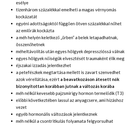
esélye
tizenhárom százalékkal emelheti a magas vérnyomás
kockázatát
egyéni adottságoktól függően ötven százalékkal nőhet
az emlőrák kockázta
a méh helyén keletkező „űrben” a belek letapadhatnak,
összenőhetnek
méheltávolítás után egyes hölgyek depresszióssá válnak
egyes hölgyek nőiségük elvesztését traumaként élik meg
éjszakai izzadás jelentkezhet
a petefészkek megtartása mellett is zavart szenvedhet
azok vérellátása, ezért
a beavatkozáson átesett nők
bizonyítottan korábban jutnak a változás korába
méh nélkül kevesebb pajzsmirigy hormon termelődik (T3)
előbbi következtében lassul az anyagcsere, ami hízáshoz
vezet
egyéb hormonális változások jelentkeznek
méh nélkül a csontritkulás folyamata felgyorsulhat