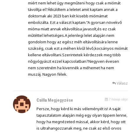
miért nem lehet úgy megműteni hogy csak a miómát
távolítja el?Átküldtem a leletet amit kaptam annak a
doktornak aki 2023 ban két kisebb miómámat
embolizálta. Ezt a választ kaptam.”A gyorsan növekvő
mióma miatt annak eltávolítása javasolt,és ez csak
műtéttel lehetséges.A jelenlegi lelet alapján nem
gondolom hogy az egész méh eltávolítására lenne
szükség, csak ezt a méhen kívűl lévő,kocsányos miómát
kellene eltávolítani.Szerintetek kérdezzek meg több
nőgyógyászt ezzel kapcsolatban?Negyven évesen
nem szeretném ha kivennék a méhemet ha nem
muszáj. Nagyon félek.
Válasz
7 hónap ideje
Csilla
Megjegyzése
Persze, hogy kérd ki más véleményét is! A saját
tapasztalatom alapján még egy olyan tippem lenne,
hogy ha megnézeted mással, akkor kérd, hogy ott
is ultrahangozzanak meg, ne csak az első orvos