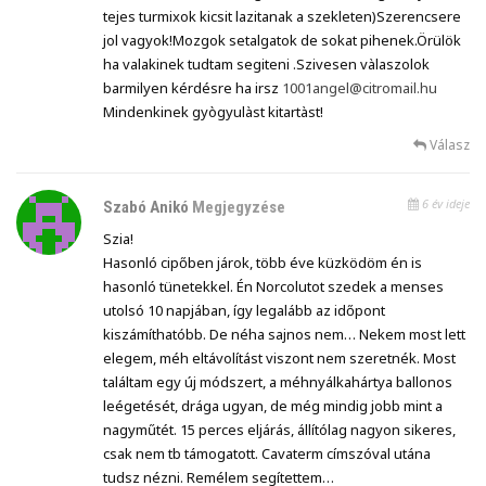
tejes turmixok kicsit lazitanak a szekleten)Szerencsere
jol vagyok!Mozgok setalgatok de sokat pihenek.Örülök
ha valakinek tudtam segiteni .Szivesen vàlaszolok
barmilyen kérdésre ha irsz
1001angel@citromail.hu
Mindenkinek gyògyulàst kitartàst!
Válasz
6 év ideje
Szabó Anikó
Megjegyzése
Szia!
Hasonló cipőben járok, több éve küzködöm én is
hasonló tünetekkel. Én Norcolutot szedek a menses
utolsó 10 napjában, így legalább az időpont
kiszámíthatóbb. De néha sajnos nem… Nekem most lett
elegem, méh eltávolítást viszont nem szeretnék. Most
találtam egy új módszert, a méhnyálkahártya ballonos
leégetését, drága ugyan, de még mindig jobb mint a
nagyműtét. 15 perces eljárás, állítólag nagyon sikeres,
csak nem tb támogatott. Cavaterm címszóval utána
tudsz nézni. Remélem segítettem…