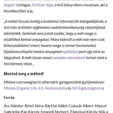
Angier b
iológus,
Pulitzer díjas
írónő könyvében olvastam, aki a
következőket írja.
„
A méhet hosszú évekig a biokémiai információk befogadójának, a
test más területén végbemenő endokrintevékenység célpontjának
tekintették. Senkinek nem jutott eszébe, hogy a méh maga is
előállíthat kémiai anyagokat. Mára kiderült a méh már nem csak
felhasználóként ismert, hanem maga is termel hormonokat,
fájdalomcsillapító hatású anyagokat
opiátokat
pont úgy mint az
idegszövet. A méh tízszer annyi
cannabis ekvivalenst
termel mint a
test bármely része. „
Mentsd meg a méhed!
Mióma szervmegtartó alternatív gyógymódok gyűjteménye:
Mioma Organic Life 3.0,
Hormondiéta
és
Női Egészségtorna
Forrás:
Ács Nándor-Belső Nóra-Bártfai Ildikó-Császár Albert-Masszi
Gabriella-Pap Károly-Szegedi Norbert-Zámolyai Károly:Nők a