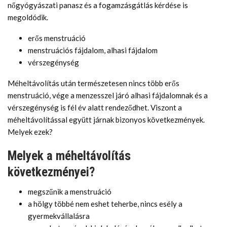
nőgyógyászati panasz és a fogamzásgátlás kérdése is
megoldódik.
erős menstruáció
menstruációs fájdalom, alhasi fájdalom
vérszegénység
Méheltávolítás után természetesen nincs több erős
menstruáció, vége a menzesszel járó alhasi fájdalomnak és a
vérszegénység is fél év alatt rendeződhet. Viszont a
méheltávolítással együtt járnak bizonyos következmények.
Melyek ezek?
Melyek a méheltávolítás
következményei?
megszűnik a menstruáció
a hölgy többé nem eshet teherbe, nincs esély a
gyermekvállalásra