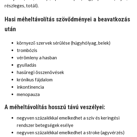
részleges, totál).
Hasi méheltávolítás szövődményei a beavatkozás
után
környező szervek sérülése (húgyhólyag, belek)
trombózis
vérömleny a hasban
gyulladás
hasüregi összenövések
krónikus fájdalom
inkontinencia
menopauza
A méheltávolítás hosszú távú veszélyei:
negyven százalékkal emelkedhet a szív és keringési
rendszer betegségek esélye
negyven százalékkal emelkedhet a stroke (agyvérzés)