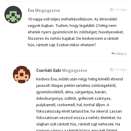
3 év ideje
Éva
Megjegyzése
10 napja volt teljes méheltávolításom. Az étrenddel
vagyok bajban. Tudom, hogy legalább 2 hétig nem
ehetek nyers gyümölcsöt és zöldséget, hüvelyeseket,
fűszeres és nehéz kajákat. De kedvencem a rántott
hús, rántott sajt. Ezeket mikor ehetem?
Válasz
3 év ideje
Cserháti Gabi
Megjegyzése
Kedves Éva, műtét után négy hétig kímélő étrend
javasolt. Magas pektin tartalmú zöldségekből,
gyümölcsökből, alma, sárgarépa, banán,
édesburgonya, sülttök, grillezett szárnyas,
pulykamell, csirkemell, hal, tonhal álljon. A
fokozatosság elvét tartasd be, ha sikerül. Lassan
fokozatosan vezesd vissza a nehéz ételeket. Az
olajban sült rántott hús, rántott sajt nehezek. Ha
nagyon vágysz a rántott húsra, egy-két falatot