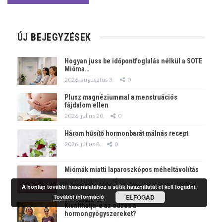
ÚJ BEJEGYZÉSEK
Hogyan juss be időpontfoglalás nélkül a SOTE
Mióma…
2026. augusztus 3.
0
Plusz magnéziummal a menstruációs
fájdalom ellen
2026. július 20.
0
Három hűsítő hormonbarát málnás recept
2026. július 8.
0
Miómák miatti laparoszkópos méheltávolítás
2026. június 30.
0
A honlap további használatához a sütik használatát el kell fogadni.
További információ
ELFOGAD
Kiválthatja-e az edzés a
hormongyógyszereket?