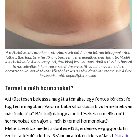
A méheltávolítás utáni hasi vízszintes seb műtét után három hónappal szinte
láthatatlan lesz. Sem fürdőruhában, sem fehérneműben nem látható. Mielőtt
a méheltávolításba beleegyezel, érdeklődj kezelőorvosodnál a rövid és hosszú
távon jelentkező lehetséges szövődményekről. Jó hír, hogy a modern
orvostechnikai eszközöknek köszönhetően a szövődmények száma évről évre
kevesebb. Fotó: depositphotos.com
Termel a méh hormonokat?
Aki tüzetesen beleássa magát a témába, egy fontos kérdést fel
fog tenni magában. Vajon a baba kihordásán kívül a méhnek van
más funkciója? Bár tudjuk hogy a petefészkek termelik a női
hormonokat, de vajon a méh is termel hormonokat?
Méheltávolítás melletti döntés előtt, érdemes végiggondolni
ezeket a kérdéseket is. Számomra tök érdekes választ
Natalie