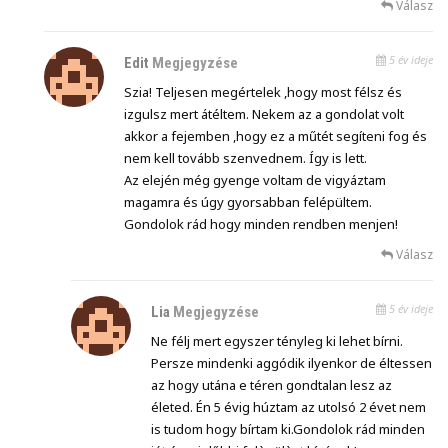
Válasz
5 év ideje
Edit
Megjegyzése
Szia! Teljesen megértelek ,hogy most félsz és
izgulsz mert átéltem. Nekem az a gondolat volt
akkor a fejemben ,hogy ez a műtét segíteni fog és
nem kell tovább szenvednem. Így is lett.
Az elején még gyenge voltam de vigyáztam
magamra és úgy gyorsabban felépültem.
Gondolok rád hogy minden rendben menjen!
Válasz
5 év ideje
Lia
Megjegyzése
Ne félj mert egyszer tényleg ki lehet bírni.
Persze mindenki aggódik ilyenkor de éltessen
az hogy utána e téren gondtalan lesz az
életed. Én 5 évig húztam az utolsó 2 évet nem
is tudom hogy bírtam ki.Gondolok rád minden