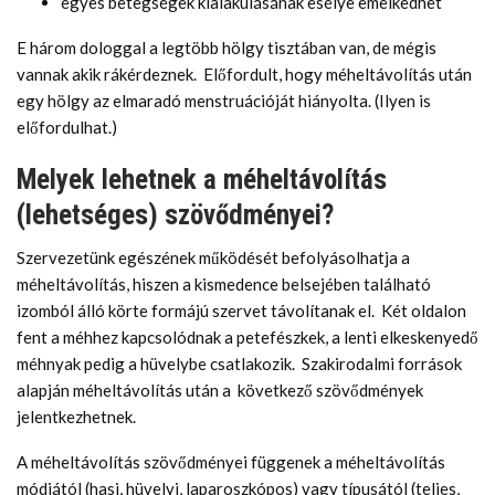
egyes betegségek kialakulásának esélye emelkedhet
E három dologgal a legtöbb hölgy tisztában van, de mégis
vannak akik rákérdeznek. Előfordult, hogy méheltávolítás után
egy hölgy az elmaradó menstruációját hiányolta. (Ilyen is
előfordulhat.)
Melyek lehetnek a méheltávolítás
(lehetséges) szövődményei?
Szervezetünk egészének működését befolyásolhatja a
méheltávolítás, hiszen a kismedence belsejében található
izomból álló körte formájú szervet távolítanak el. Két oldalon
fent a méhhez kapcsolódnak a petefészkek, a lenti elkeskenyedő
méhnyak pedig a hüvelybe csatlakozik. Szakirodalmi források
alapján méheltávolítás után a következő szövődmények
jelentkezhetnek.
A méheltávolítás szövődményei függenek a méheltávolítás
módjától (hasi, hüvelyi, laparoszkópos) vagy típusától (teljes,