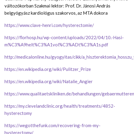
változókorban Szakmai lektor: Prof. Dr. Jánosi András
belgyógyász kardiológus szakorvos, az MTA dokora
https://www.clave-henri.com/hysterectomie/
https://florhosp.hu/wp-content/uploads/2022/04/10.-Hasi-
m%C3%A9helt%C3%A1vol%C3%ADt%C3%A1s.pdf
http://medicalonline.hu/gyogyitas/cikk/a_hiszterektomia_hosszu_
https://en.wikipedia.org/wiki/Pulitzer_Prize
https://en.wikipedia.org/wiki/Natalie_Angier
https://www.qualitaetskliniken.de/behandlungen/gebaermuttere
https://my.clevelandclinic.org/health/treatments/4852-
hysterectomy
https://wegotthefunk.com/recovering-from-my-
hysterectomy/