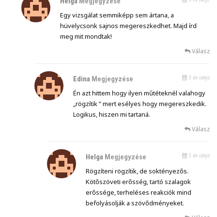
Helga
Megjegyzése
Egy vizsgálat semmiképp sem ártana, a
hüvelycsonk sajnos megereszkedhet. Majd írd
meg mit mondtak!
Válasz
5 év ideje
Edina
Megjegyzése
Én azt hittem hogy ilyen műtéteknél valahogy
„rögzítik ” mert esélyes hogy megereszkedik.
Logikus, hiszen mi tartaná.
Válasz
5 év ideje
Helga
Megjegyzése
Rögzíteni rögzítik, de soktényezős.
Kötőszöveti erősség, tartó szalagok
erőssége, terheléses reakciók mind
befolyásolják a szövődményeket.