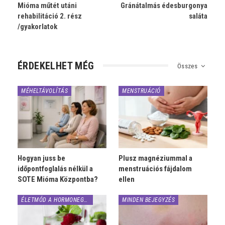
Mióma műtét utáni
Gránátalmás édesburgonya
rehabilitáció 2. rész
saláta
/gyakorlatok
ÉRDEKELHET MÉG
Összes
MÉHELTÁVOLÍTÁS
MENSTRUÁCIÓ
Hogyan juss be
Plusz magnéziummal a
időpontfoglalás nélkül a
menstruációs fájdalom
SOTE Mióma Központba?
ellen
ÉLETMÓD A HORMONEGYENSÚLYÉRT
MINDEN BEJEGYZÉS