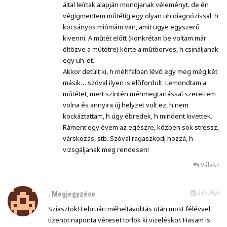
által leírtak alapján mondjanak véleményt. de én
végigmentem műtétig egy olyan uh diagnózissal, h
kocsányos miómám van, amit ugye egyszerű
kivenni. A műtét előtt (konkrétan be voltam már
öltözve a műtétre) kérte a műtőorvos, h csináljanak
egy uh-ot.
Akkor detült ki, h méhfalban lévő egy meg még két
másik… szóval ilyen is előfordult. Lemondtam a
műtétet, mert szintén méhmegtartással szerettem
volna és annyira új helyzet volt ez, h nem
kockáztattam, h úgy ébredek, h mindent kivettek.
Ráment egy évem az egészre, közben sok stressz,
várskozás, stb. Szóval ragaszkodj hozzá, h
vizsgáljanak meg rendesen!
Válasz
2 év ideje
.
Megjegyzése
Sziasztok! Februári méheltávolitás után most félévvel
tizenöt naponta véreset törlök ki vizeléskor. Hasam is