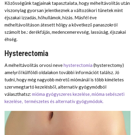
Közösségünk tagjainak tapasztalata, hogy méheltávolítás után
viszonylag gyorsan jelentkeznek a változókori tünetek mint
éjszakai izzadás, hőhullámok, hízás. Másfél éve
méheltávolításon átesett hölgy a következő panaszokról
számolt be.: derékfájás, medencemerevség, lassúság, éjszakai
éhség.
Hysterectomia
A méheltávolítás orvosi neve
hysterectomia
(hysterectomy)
amelyről külföldi oldalakon további információt találsz. Jó
tudni, hogy még nagyobb méretű miómánál is több kíméletes
szervmegtartó kezelésből, alternatív gyógymódból
választhatsz:
mióma gyógyszeres kezelése, mióma sebészeti
kezelése,
természetes és alternatív gyógymódok.