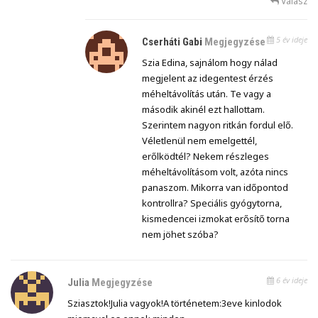
Válasz
5 év ideje
Cserháti Gabi
Megjegyzése
Szia Edina, sajnálom hogy nálad
megjelent az idegentest érzés
méheltávolítás után. Te vagy a
második akinél ezt hallottam.
Szerintem nagyon ritkán fordul elő.
Véletlenül nem emelgettél,
erőlködtél? Nekem részleges
méheltávolításom volt, azóta nincs
panaszom. Mikorra van időpontod
kontrollra? Speciális gyógytorna,
kismedencei izmokat erősítő torna
nem jöhet szóba?
6 év ideje
Julia
Megjegyzése
Sziasztok!Julia vagyok!A történetem:3eve kinlodok