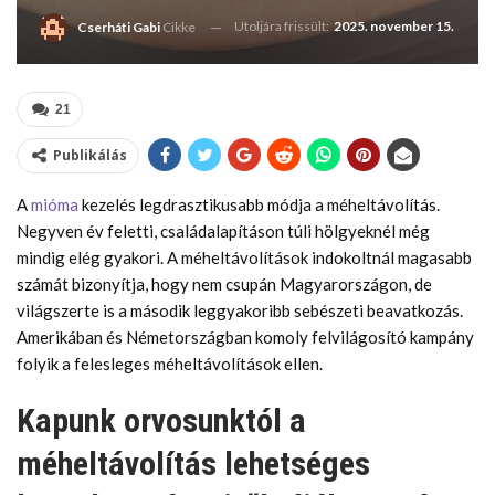
Utoljára frissült:
2025. november 15.
Cserháti Gabi
Cikke
21
Publikálás
A
mióma
kezelés legdrasztikusabb módja a méheltávolítás.
Negyven év feletti, családalapításon túli hölgyeknél még
mindig elég gyakori. A méheltávolítások indokoltnál magasabb
számát bizonyítja, hogy nem csupán Magyarországon, de
világszerte is a második leggyakoribb sebészeti beavatkozás.
Amerikában és Németországban komoly felvilágosító kampány
folyik a felesleges méheltávolítások ellen.
Kapunk orvosunktól a
méheltávolítás lehetséges