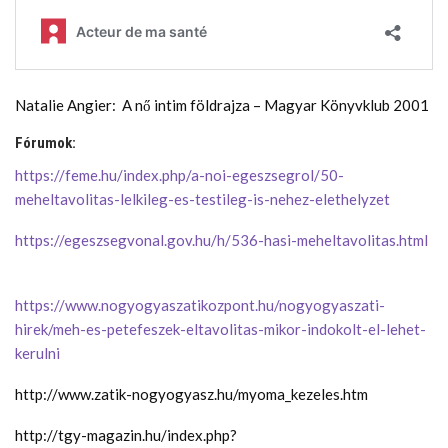
Natalie Angier: A nő intim földrajza – Magyar Könyvklub 2001
Fórumok:
https://feme.hu/index.php/a-noi-egeszsegrol/50-
meheltavolitas-lelkileg-es-testileg-is-nehez-elethelyzet
https://egeszsegvonal.gov.hu/h/536-hasi-meheltavolitas.html
https://www.nogyogyaszatikozpont.hu/nogyogyaszati-
hirek/meh-es-petefeszek-eltavolitas-mikor-indokolt-el-lehet-
kerulni
http://www.zatik-nogyogyasz.hu/myoma_kezeles.htm
http://tgy-magazin.hu/index.php?