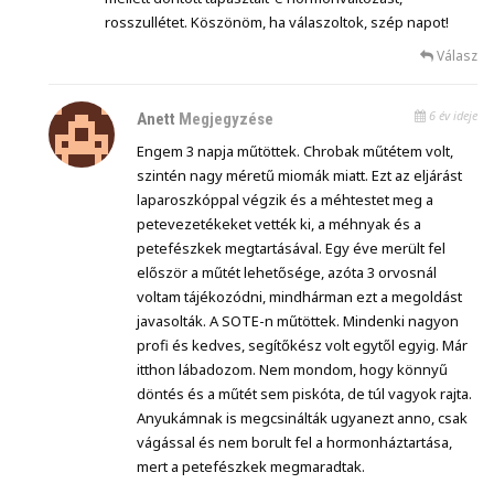
rosszullétet. Köszönöm, ha válaszoltok, szép napot!
Válasz
6 év ideje
Anett
Megjegyzése
Engem 3 napja műtöttek. Chrobak műtétem volt,
szintén nagy méretű miomák miatt. Ezt az eljárást
laparoszkóppal végzik és a méhtestet meg a
petevezetékeket vették ki, a méhnyak és a
petefészkek megtartásával. Egy éve merült fel
először a műtét lehetősége, azóta 3 orvosnál
voltam tájékozódni, mindhárman ezt a megoldást
javasolták. A SOTE-n műtöttek. Mindenki nagyon
profi és kedves, segítőkész volt egytől egyig. Már
itthon lábadozom. Nem mondom, hogy könnyű
döntés és a műtét sem piskóta, de túl vagyok rajta.
Anyukámnak is megcsinálták ugyanezt anno, csak
vágással és nem borult fel a hormonháztartása,
mert a petefészkek megmaradtak.