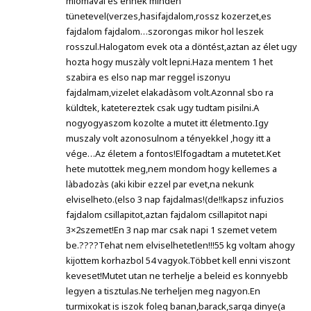
miomaval es ennek minden
tünetevel(verzes,hasifajdalom,rossz kozerzet,es
fajdalom fajdalom…szorongas mikor hol leszek
rosszul.Halogatom evek ota a döntést,aztan az élet ugy
hozta hogy muszàly volt lepni.Haza mentem 1 het
szabira es elso nap mar reggel iszonyu
fajdalmam,vizelet elakadàsom volt.Azonnal sbo ra
küldtek, katetereztek csak ugy tudtam pisilni.A
nogyogyaszom kozolte a mutet itt életmento.Igy
muszaly volt azonosulnom a tényekkel ,hogy itt a
vége…Az életem a fontos!Elfogadtam a mutetet.Ket
hete mutottek meg,nem mondom hogy kellemes a
làbadozàs (aki kibir ezzel par evet,na nekunk
elviselheto.(elso 3 nap fajdalmas!(de!!kapsz infuzios
fajdalom csillapitot,aztan fajdalom csillapitot napi
3×2szemet!En 3 nap mar csak napi 1 szemet vetem
be.????Tehat nem elviselhetetlen!!!55 kg voltam ahogy
kijottem korhazbol 54 vagyok.Többet kell enni viszont
keveset!Mutet utan ne terhelje a beleid es konnyebb
legyen a tisztulas.Ne terheljen meg nagyon.En
turmixokat is iszok foleg banan,barack,sarga dinye(a