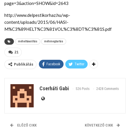
page=3&action=SHOW&id=2643
http://www.delpestikorhaz.hu/wp-
content/uploads/2015/06/HASI-
M%C3%89HELT%C3%81VOL%C3%8DT%C3%81S.pdf
méheltávolítás
méhmegtartás
21
Publikálás
Facebook
Twitter
Cserháti Gabi
526 Posts
2428 Comments
ELŐZŐ CIKK
KÖVETKEZŐ CIKK