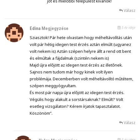
jót és mielőbbi felèpülèst kívánok!
Válasz
5 év ideje
Edina
Megjegyzése
Sziasztok! Pár hete olvastam hogy méheltávolítás után
volt pár hétig idegen test érzés aztán elmúlt (ugyanez
volt nekem is) Aztán szépen helyre állt a rend ott bent
és elmúltak a fájdalmak (szintén nekem is)
Majd újra előjött az idegen test érzés az illetőnek.
Sajnos nem tudom már hogy kinek volt ilyen
problémája. Decemberben volt méheltávolító műtétem,
szépen meggyógyultam.
És most pár napja újra előjött az idegen test érzés.
Végülis hogy alakult a sorstársaknak? Elmúlt? Volt
esetleg vizsgálaton? Kérem írjatok tapasztalatot.
Köszönöm”.
Válasz
5 év ideje