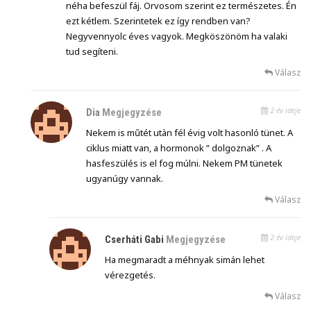
néha befeszül fáj. Orvosom szerint ez természetes. Én
ezt kétlem. Szerintetek ez így rendben van?
Negyvennyolc éves vagyok. Megköszönöm ha valaki
tud segíteni.
Válasz
2 év ideje
Dia
Megjegyzése
Nekem is műtét utàn fél évig volt hasonló tünet. A
ciklus miatt van, a hormonok ” dolgoznak” . A
hasfeszülés is el fog múlni. Nekem PM tünetek
ugyanúgy vannak.
Válasz
2 év ideje
Cserháti Gabi
Megjegyzése
Ha megmaradt a méhnyak simán lehet
vérezgetés.
Válasz