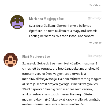
Válasz
5 év ideje
Marianna
Megjegyzése
Szia! Én próbáltam rákeresni erre a ballonos
égetésre, de nem találtam róla magyarul semmit!
Esetleg kérhetnék róla több infót? Köszönöm!
Válasz
6 év ideje
Klári
Megjegyzése
Sziasztok! Sok-sok éve miómával küzdök, most már 8
cm-es lett és rengeteg, a hétköznapokat megnehezítő
tünetem van. 48 éves vagyok, több orvos is a
méheltávolítást javasolja. Ha nem műttetem meg magam
az sem jó, mert szörnyen gyenge, kimerült vagyok és
20-23 naponta 10 napig tartó menzeszeim vannak,
amikor sehova nem tudok menni. Ha megműttetem
magam, akkor rizikófaktorokat kapok mellé. Aki a műtét
mellett döntött tapasztalt-e hormonváltozást,