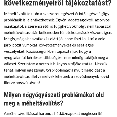
következményeiről tájékoztatást?
Méheltávolítás után a szervezet egészét érintő egészségügyi
problémák is jelentkezhetnek. Egyéni adottságoktól, az orvos
munkájától, a szerencsétől is függhet. Sok hölgy nem tapasztal
méheltávolítás után kellemetlen tüneteket, mások viszont igen.
Mégis, még a beavatkozás előtt jó lenne tisztán látni a vele
járó pozitívumokat, következményeket és esetleges
veszélyeket. Közösségünkben tapasztaljuk, hogy a
nyugtalanító kérdések többségére nem mindig találjuk meg a
választ. Szerintem a neten is hiányos a tájékoztatás. Nézzük
tehát, milyen egészségügyi problémákra nyújt megoldást a
méheltávolítás illetve melyek lehetnek a szövődmények rövid
illetve hosszú távon?
Milyen nőgyógyászati problémákat old
meg a méheltávolítás?
A méheltávolítással három, a hétköznapokat megkeserítő