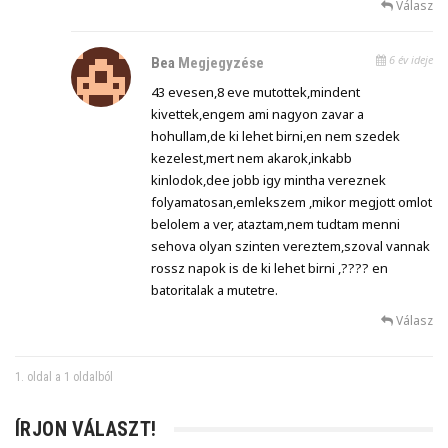
Válasz
6 év ideje
Bea
Megjegyzése
43 evesen,8 eve mutottek,mindent
kivettek,engem ami nagyon zavar a
hohullam,de ki lehet birni,en nem szedek
kezelest,mert nem akarok,inkabb
kinlodok,dee jobb igy mintha vereznek
folyamatosan,emlekszem ,mikor megjott omlot
belolem a ver, ataztam,nem tudtam menni
sehova olyan szinten vereztem,szoval vannak
rossz napok is de ki lehet birni ,???? en
batoritalak a mutetre.
Válasz
1. oldal a 1 oldalból
ÍRJON VÁLASZT!