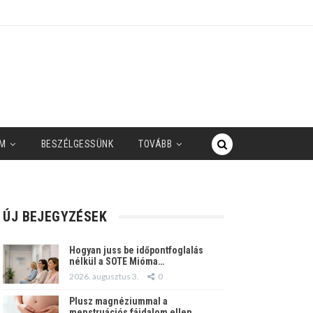
M
BESZÉLGESSÜNK
TOVÁBB
ÚJ BEJEGYZÉSEK
Hogyan juss be időpontfoglalás
nélkül a SOTE Mióma…
2026. augusztus 3.
0
Plusz magnéziummal a
menstruációs fájdalom ellen