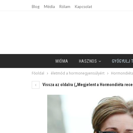
Blog
Média
Rólam
Kapcsolat
MIÓMA
HASZNOS
GYÓGYULJ 
Főoldal
életmód a hormonegyensúlyért
Hormondiét
Vissza az oldalra („Megjelent a Hormondiéta rec