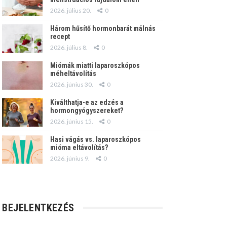
2026. július 20.
0
Három hűsítő hormonbarát málnás
recept
2026. július 8.
0
Miómák miatti laparoszkópos
méheltávolítás
2026. június 30.
0
Kiválthatja-e az edzés a
hormongyógyszereket?
2026. június 15.
0
Hasi vágás vs. laparoszkópos
mióma eltávolítás?
2026. június 9.
0
BEJELENTKEZÉS