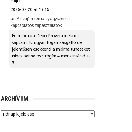
Hajni
2026-07-20 at 19:16
on
Az „új” mióma gyógyszerrel
kapcsolatos tapasztalatok
Èn miómára Depo Provera inekciót
kaptam. Ez ugyan fogamzásgátló de
jelentősen csökkenti a mióma tüneteket.
Nincs benne ösztrogèn.A menstruáció 1-
5…
ARCHÍVUM
Archívum