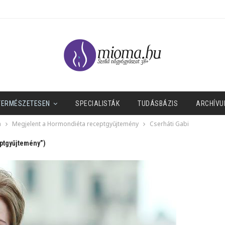
TERMÉSZETESEN
SPECIALISTÁK
TUDÁSBÁZIS
ARCHÍVU
a
Megjelent a Hormondiéta receptgyűjtemény
Cserháti Gabi
eptgyűjtemény”)