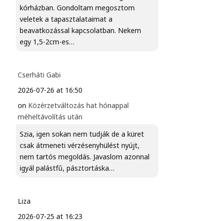
kórházban. Gondoltam megosztom
veletek a tapasztalataimat a
beavatkozással kapcsolatban. Nekem
egy 1,5-2cm-es…
Cserháti Gabi
2026-07-26 at 16:50
on
Közérzetváltozás hat hónappal
méheltávolítás után
Szia, igen sokan nem tudják de a küret
csak átmeneti vérzésenyhülést nyújt,
nem tartós megoldás. Javaslom azonnal
igyál palástfű, pásztortáska…
Liza
2026-07-25 at 16:23