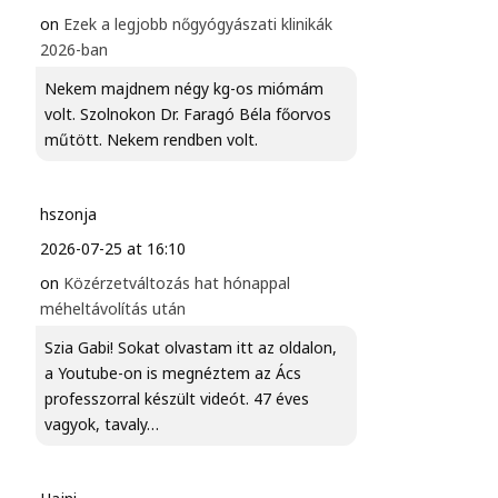
on
Ezek a legjobb nőgyógyászati klinikák
2026-ban
Nekem majdnem négy kg-os miómám
volt. Szolnokon Dr. Faragó Béla főorvos
műtött. Nekem rendben volt.
hszonja
2026-07-25 at 16:10
on
Közérzetváltozás hat hónappal
méheltávolítás után
Szia Gabi! Sokat olvastam itt az oldalon,
a Youtube-on is megnéztem az Ács
professzorral készült videót. 47 éves
vagyok, tavaly…