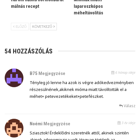
málnás recept
laparoszkópos
méheltávolítás
ELŐZŐ
KÖVETKEZŐ
54 HOZZÁSZÓLÁS
6 hónap ideje
B75
Megjegyzése
Tényleg jó lenne ha azok is végre adókedvezményben
részesülnének,akiknek mióma miatt távolították el a
méhet+ petevezetékeket+petefészket.
Válasz
3 év ideje
Noémi
Megjegyzése
Sziasztok! Érdeklődni szeretnék attól, akinek szintén
akinek adenomiozisa volt. Hogyan történik az