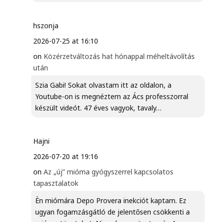
hszonja
2026-07-25 at 16:10
on
Közérzetváltozás hat hónappal méheltávolítás
után
Szia Gabi! Sokat olvastam itt az oldalon, a
Youtube-on is megnéztem az Ács professzorral
készült videót. 47 éves vagyok, tavaly…
Hajni
2026-07-20 at 19:16
on
Az „új” mióma gyógyszerrel kapcsolatos
tapasztalatok
Èn miómára Depo Provera inekciót kaptam. Ez
ugyan fogamzásgátló de jelentősen csökkenti a