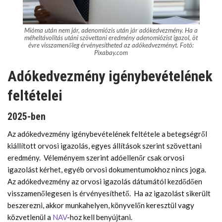
Mióma után nem jár, adenomiózis után jár adókedvezmény. Ha a
méheltávolítás utáni szövettani eredmény adenomiózist igazol, öt
évre visszamenőleg érvényesítheted az adókedvezményt. Fotó:
Pixabay.com
Adókedvezmény igénybevételének
feltételei
2025-ben
Az adókedvezmény igénybevételének feltétele a betegségről
kiállított orvosi igazolás, egyes állítások szerint szövettani
eredmény. Véleményem szerint adóellenőr csak orvosi
igazolást kérhet, egyéb orvosi dokumentumokhoz nincs joga.
Az adókedvezmény az orvosi igazolás dátumától kezdődően
visszamenőlegesen is érvényesíthető. Ha az igazolást sikerült
beszerezni, akkor munkahelyen, könyvelőn keresztül vagy
közvetlenül a
NAV
-hoz kell benyújtani.