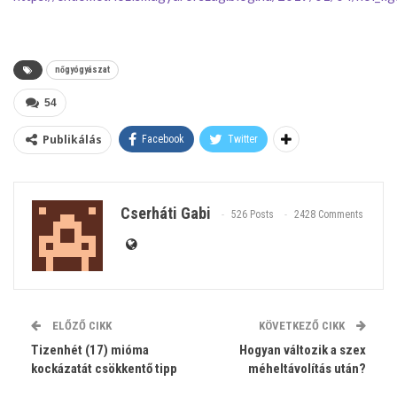
nőgyógyászat
54
Publikálás
Facebook
Twitter
Cserháti Gabi
526 Posts
2428 Comments
ELŐZŐ CIKK
KÖVETKEZŐ CIKK
Tizenhét (17) mióma
Hogyan változik a szex
kockázatát csökkentő tipp
méheltávolítás után?