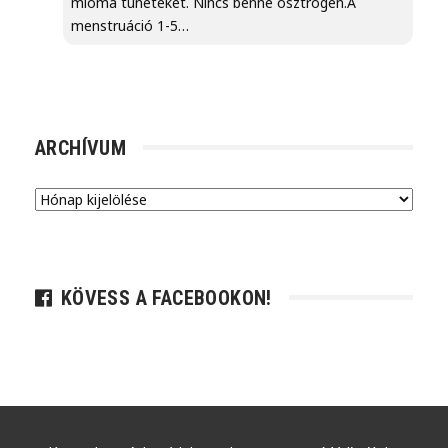
mióma tüneteket. Nincs benne ösztrogèn.A
menstruáció 1-5…
ARCHÍVUM
Archívum
KÖVESS A FACEBOOKON!