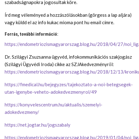
szabadságnapokra jogosultak köre.
Írd meg véleményed a hozzászólásokban (görgess a lap aljára)
vagy küldd el az info kukac mioma pont hu email címre.
Forrás, további információ:
https://endometriozismagyarorszag.blog.hu/2018/04/27/noi_li
Dr. Szilágyi Zsuzsanna ügyvéd, infokommunikációs szakjogász
(Szilágyi Ügyvédi Iroda) cikke az SZJAkedvezményről:
https://endometriozismagyarorszag.blog.hu/2018/12/13/kroni
https://fmedical.hu/bejegyzes/tajekoztato-a-noi-betegsegek-
utan-igenybe-veheto-adokedvezmenyrol/49
https://konyvelescentrum.hu/aktualis/szemelyi-
adokedvezmeny/
https://net.jogtar.hu/jogszabaly
https://endometriozismagyarorszag.blog.hu/2019/01/04/noi_l