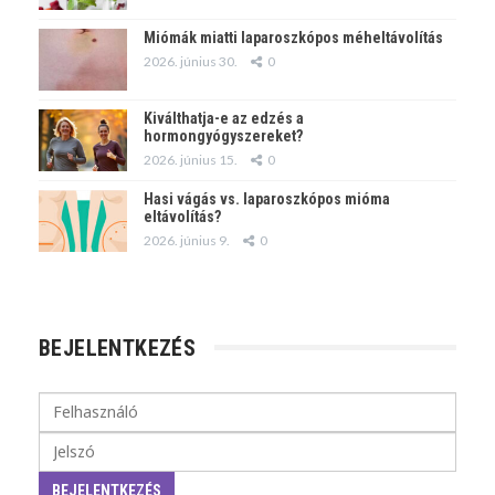
Miómák miatti laparoszkópos méheltávolítás
2026. június 30.
0
Kiválthatja-e az edzés a
hormongyógyszereket?
2026. június 15.
0
Hasi vágás vs. laparoszkópos mióma
eltávolítás?
2026. június 9.
0
BEJELENTKEZÉS