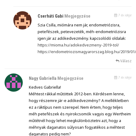
7 év ideje
Cserháti Gabi
Megjegyzése
Szia Csilla, miómára nem jár, endometriózisra,
petefészek, petevezeték, méh-endometriózisra
igen jár az adókedvezmény. kapcsolódó oldalak:
https://mioma.hu/adokedvezmeny-2019-tol/
https://endometriozismagyarorszag.blog.hu/2019/
Válasz
7 év ideje
Nagy Gabriella
Megjegyzése
Kedves Gabriella!
Méhtest rákkal műtöttek 2012-ben. Kérdésem lenne,
hogy részemre jár-e adókedvezmény? A mellékletben
ez a ráktípus nem szerepel. Nem értem, hogy teljes
méh petefészek és nyirokcsomók vagyis egy Wertheim
műtétnél hogy lehet megkülönböztetni azt, hogy a
méhnyak daganatos súlyosan fogyatékos a méhtest
daganatos pedig nem?