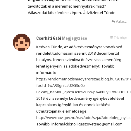
távolították el a méhemet méhnyakrák miatt?
Válaszodat köszönöm szépen. Üdvözlettel Tünde
Válasz
7 év ideje
Cserháti Gabi
Megjegyzése
Kedves Tünde, az adókedvezményre vonatkozó
rendelet tudomásom szerint 2018 decembertől
hatályos. Innen számítva öt évre visszamenőleg
lehet igényelni az adókedvezményt. További
információ:
https://endometriozismagyarorszag.blog.hu/2019/0
fbclid=IwAR3gnlLaU2G3u0b-
0gWmJ_neM8U_qVcm3cIrsvONwpA46BEy3RnRU1PLT
2019. évi személyi kedvezmény igénybevételével
kapcsolatos igénylő-lap és ennek kitöltési
útmutatójának elérhetősége:
http://www.nav.gov.hu/nav/ado/szja/Adoeloleg_nyila
További információ:noiligaszovetseg@gmail.com