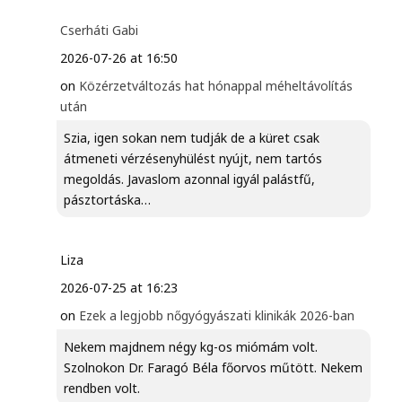
Cserháti Gabi
2026-07-26 at 16:50
on
Közérzetváltozás hat hónappal méheltávolítás
után
Szia, igen sokan nem tudják de a küret csak
átmeneti vérzésenyhülést nyújt, nem tartós
megoldás. Javaslom azonnal igyál palástfű,
pásztortáska…
Liza
2026-07-25 at 16:23
on
Ezek a legjobb nőgyógyászati klinikák 2026-ban
Nekem majdnem négy kg-os miómám volt.
Szolnokon Dr. Faragó Béla főorvos műtött. Nekem
rendben volt.