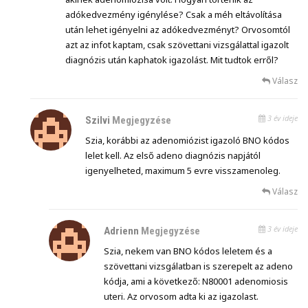
adókedvezmény igénylése? Csak a méh eltávolítása
után lehet igényelni az adókedvezményt? Orvosomtól
azt az infot kaptam, csak szövettani vizsgálattal igazolt
diagnózis után kaphatok igazolást. Mit tudtok erről?
Válasz
3 év ideje
Szilvi
Megjegyzése
Szia, korábbi az adenomiózist igazoló BNO kódos
lelet kell. Az első adeno diagnózis napjától
igenyelheted, maximum 5 evre visszamenoleg.
Válasz
3 év ideje
Adrienn
Megjegyzése
Szia, nekem van BNO kódos leletem és a
szövettani vizsgálatban is szerepelt az adeno
kódja, ami a következő: N80001 adenomiosis
uteri. Az orvosom adta ki az igazolast.