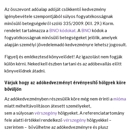
Az összevont adóalap adóját csökkentő kedvezmény
igénybevétele szempontjából súlyos fogyatékosságnak
minősülő betegségekről szóló 335/2009. (XII. 29.) Korm.
rendelet tartalmazza a
BNO kódokat.
A
BNO
kódok a
fogyatékosságnak minősülő betegségeket jelölik, amelyek
alapján személyi jövedelemadó kedvezményre lehetsz jogosult.
Figyelj és emlékeztesd könyvelődet! Az igazolást nem fogják
külön kérni. Neked kell észben tartani és az adóbevallás előtt
könyvelődnek átadni.
Várjuk hogy az adókedvezményt érvényesítő hölgyek köre
bővüljön
Az adókedvezményben részesülők köre még nem érinti a
mióma
miatt méheltávolításon átesett személyeket,
sem a súlyosan
vérszegény
hölgyeket. A referenciatartomány
fele alatti értékkel rendelkező
vérszegény
hölgyekkel –
szerintem – bővülhetne az adókedvezményre és plusz