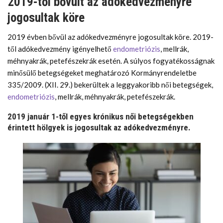
2019-től bővült az adókedvezményre
jogosultak köre
2019 évben bővül az adókedvezményre jogosultak köre. 2019-
től adókedvezmény igényelhető
endometriózis
, mellrák,
méhnyakrák, petefészekrák esetén. A súlyos fogyatékosságnak
minősülő betegségeket meghatározó Kormányrendeletbe
335/2009. (XII. 29.) bekerültek a leggyakoribb női betegségek,
endometriózis
, mellrák, méhnyakrák, petefészekrák.
2019 január 1-től egyes krónikus női betegségekben
érintett hölgyek is jogosultak az adókedvezményre.