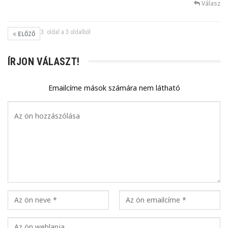
Válasz
3. oldal a 3 oldalból
ELŐZŐ
ÍRJON VÁLASZT!
Emailcíme mások számára nem látható