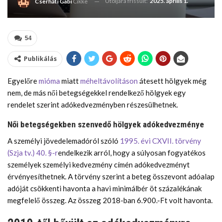
Utoljára frissült:
2025. április 1.
Cserháti Gabi
Cikke
54
Publikálás
Egyelőre
mióma
miatt
méheltávolításon
átesett hölgyek még
nem, de más női betegségekkel rendelkező hölgyek egy
rendelet szerint adókedvezményben részesülhetnek.
Női betegségekben szenvedő hölgyek adókedvezménye
A személyi jövedelemadóról szóló
1995. évi CXVII. törvény
(Szja tv.) 40. §-r
endelkezik arról, hogy a súlyosan fogyatékos
személyek személyi kedvezmény címén adókedvezményt
érvényesíthetnek. A törvény szerint a beteg összevont adóalap
adóját csökkenti havonta a havi minimálbér öt százalékának
megfelelő összeg. Az összeg 2018-ban 6.900.-Ft volt havonta.