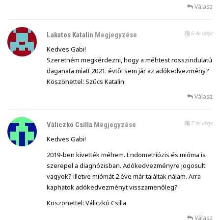
Válasz
6 év ideje
Lakatos Katalin
Megjegyzése
Kedves Gabi!
Szeretném megkérdezni, hogy a méhtest rosszindulatú
daganata miatt 2021. évtől sem jár az adókedvezmény?
Köszönettel: Szűcs Katalin
Válasz
7 év ideje
Váliczkó Csilla
Megjegyzése
Kedves Gabi!
2019-ben kivették méhem. Endometriózis és mióma is
szerepel a diagnózisban. Adókedvezményre jogosult
vagyok? illetve miómát 2 éve már találtak nálam. Arra
kaphatok adókedvezményt visszamenőleg?
Köszönettel: Váliczkó Csilla
Válasz