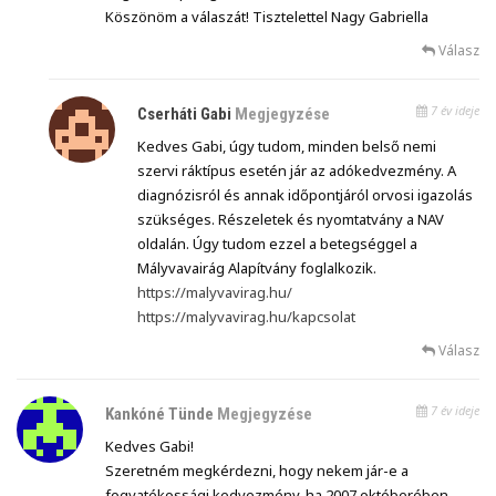
Köszönöm a válaszát! Tisztelettel Nagy Gabriella
Válasz
7 év ideje
Cserháti Gabi
Megjegyzése
Kedves Gabi, úgy tudom, minden belső nemi
szervi ráktípus esetén jár az adókedvezmény. A
diagnózisról és annak időpontjáról orvosi igazolás
szükséges. Részeletek és nyomtatvány a NAV
oldalán. Úgy tudom ezzel a betegséggel a
Mályvavairág Alapítvány foglalkozik.
https://malyvavirag.hu/
https://malyvavirag.hu/kapcsolat
Válasz
7 év ideje
Kankóné Tünde
Megjegyzése
Kedves Gabi!
Szeretném megkérdezni, hogy nekem jár-e a
fogyatékossági kedvezmény, ha 2007.októberében