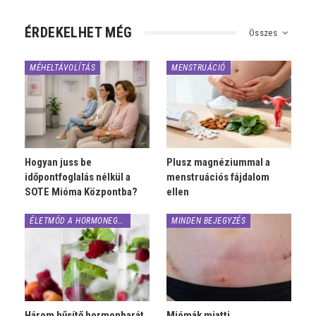
ÉRDEKELHET MÉG
Összes
MÉHELTÁVOLÍTÁS
MENSTRUÁCIÓ
Hogyan juss be
Plusz magnéziummal a
időpontfoglalás nélkül a
menstruációs fájdalom
SOTE Mióma Központba?
ellen
ÉLETMÓD A HORMONEGYENSÚLYÉRT
MINDEN BEJEGYZÉS
Három hűsítő hormonbarát
Miómák miatti