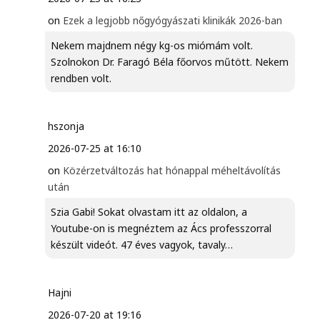
on
Ezek a legjobb nőgyógyászati klinikák 2026-ban
Nekem majdnem négy kg-os miómám volt.
Szolnokon Dr. Faragó Béla főorvos műtött. Nekem
rendben volt.
hszonja
2026-07-25 at 16:10
on
Közérzetváltozás hat hónappal méheltávolítás
után
Szia Gabi! Sokat olvastam itt az oldalon, a
Youtube-on is megnéztem az Ács professzorral
készült videót. 47 éves vagyok, tavaly…
Hajni
2026-07-20 at 19:16