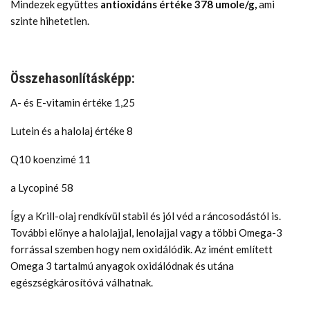
Mindezek együttes
antioxidáns értéke 378 umole/g,
ami
szinte hihetetlen.
Összehasonlításképp:
A- és E-vitamin értéke 1,25
Lutein és a halolaj értéke 8
Q10 koenzimé 11
a Lycopiné 58
Így a Krill-olaj rendkívül stabil és jól véd a ráncosodástól is.
További előnye a halolajjal, lenolajjal vagy a többi Omega-3
forrással szemben hogy nem oxidálódik. Az imént említett
Omega 3 tartalmú anyagok oxidálódnak és utána
egészségkárosítóvá válhatnak.