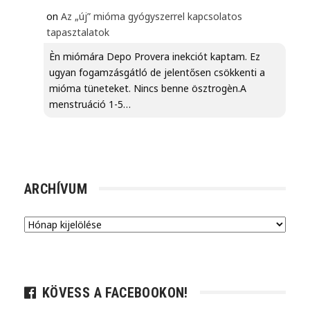
on
Az „új” mióma gyógyszerrel kapcsolatos
tapasztalatok
Èn miómára Depo Provera inekciót kaptam. Ez
ugyan fogamzásgátló de jelentősen csökkenti a
mióma tüneteket. Nincs benne ösztrogèn.A
menstruáció 1-5…
ARCHÍVUM
Archívum
KÖVESS A FACEBOOKON!