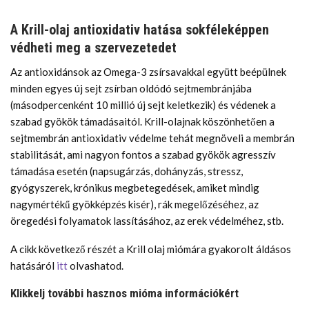
A Krill-olaj antioxidativ hatása sokféleképpen
védheti meg a szervezetedet
Az antioxidánsok az Omega-3 zsírsavakkal együtt beépülnek
minden egyes új sejt zsírban oldódó sejtmembránjába
(másodpercenként 10 millió új sejt keletkezik) és védenek a
szabad gyökök támadásaitól. Krill-olajnak köszönhetően a
sejtmembrán antioxidativ védelme tehát megnöveli a membrán
stabilitását, ami nagyon fontos a szabad gyökök agresszív
támadása esetén (napsugárzás, dohányzás, stressz,
gyógyszerek, krónikus megbetegedések, amiket mindig
nagymértékű gyökképzés kisér), rák megelőzéséhez, az
öregedési folyamatok lassításához, az erek védelméhez, stb.
A cikk következő részét a Krill olaj miómára gyakorolt áldásos
hatásáról
itt
olvashatod.
Klikkelj további hasznos mióma információkért