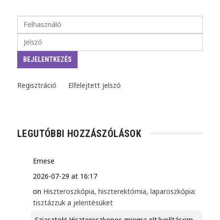
Regisztráció
Elfelejtett jelszó
LEGUTÓBBI HOZZÁSZÓLÁSOK
Emese
2026-07-29 at 16:17
on
Hiszteroszkópia, hiszterektómia, laparoszkópia:
tisztázzuk a jelentésüket
Sziasztok! Hiszteroszkopos mioma eltávolításom