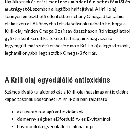
táplálkoznak és ezért
mentesek mindenféle nehézfémtől és
műtrágyától
, szemben a legtöbb halfajtával. A Krill olaj
könnyen emészthető ellentétben néhány Omega 3 tartalmú
élelmiszerrel. A könnyebb felszívódásnak tudható be, hogy a
Krill-olaj minden Omega 3 zsírsav összehasonlító vizsgálatból
győztesként került ki. Tekintettel napjaink nagyszámú,
legyengült emésztésű emberére ma a Krill-olaj a legbiztosabb,
leghatékonyabb, legtisztább Omega-3 forrás.
A Krill olaj egyedülálló antioxidáns
Számos kiváló tulajdonságát a Krill-olaj hatalmas antioxidáns
kapacitásának köszönheti. A Krill-olajban található
astaxanthin-alapú antioxidánsok
kis mennyiségben előforduló A- és E-vitaminok
flavonoidok egyedülálló kombinációja