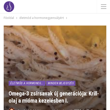
Főoldal
életmód a hormonegyensúlyért
ÉLETMÓD A HORMONEGYENSÚLYÉRT
MINDEN BEJEGYZÉS
Omega-3 zsírsavak új generációja: Krill-
olaj a mióma kezelésben I.