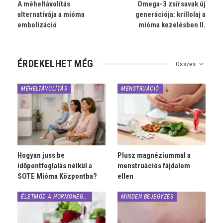
A méheltávolítás
Omega-3 zsírsavak új
alternatívája a mióma
generációja: krillolaj a
embolizáció
mióma kezelésben II.
ÉRDEKELHET MÉG
Összes
MÉHELTÁVOLÍTÁS
MENSTRUÁCIÓ
Hogyan juss be
Plusz magnéziummal a
időpontfoglalás nélkül a
menstruációs fájdalom
SOTE Mióma Központba?
ellen
ÉLETMÓD A HORMONEGYENSÚLYÉRT
MINDEN BEJEGYZÉS