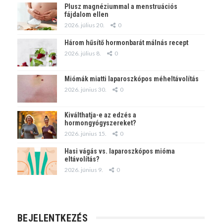
Plusz magnéziummal a menstruációs
fájdalom ellen
2026. július 20.
0
Három hűsítő hormonbarát málnás recept
2026. július 8.
0
Miómák miatti laparoszkópos méheltávolítás
2026. június 30.
0
Kiválthatja-e az edzés a
hormongyógyszereket?
2026. június 15.
0
Hasi vágás vs. laparoszkópos mióma
eltávolítás?
2026. június 9.
0
BEJELENTKEZÉS