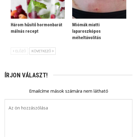
Három hűsítő hormonbarát
Miómák miatti
málnás recept
laparoszkópos
méheltávolítás
ELŐZŐ
KÖVETKEZŐ
ÍRJON VÁLASZT!
Emailcíme mások számára nem látható