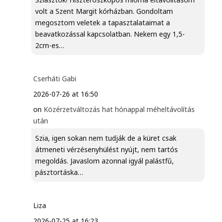
volt a Szent Margit kórházban. Gondoltam
megosztom veletek a tapasztalataimat a
beavatkozással kapcsolatban. Nekem egy 1,5-
2cm-es…
Cserháti Gabi
2026-07-26 at 16:50
on
Közérzetváltozás hat hónappal méheltávolítás
után
Szia, igen sokan nem tudják de a küret csak
átmeneti vérzésenyhülést nyújt, nem tartós
megoldás. Javaslom azonnal igyál palástfű,
pásztortáska…
Liza
2026-07-25 at 16:23