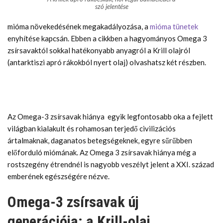
szó jelentése
mióma növekedésének megakadályozása, a
mióma tünetek
enyhítése kapcsán. Ebben a cikkben a hagyományos Omega 3
zsírsavaktól sokkal hatékonyabb anyagról a Krill olajról
(antarktiszi apró rákokból nyert olaj) olvashatsz két részben.
Az Omega-3 zsírsavak hiánya egyik legfontosabb oka a fejlett
világban kialakult és rohamosan terjedő civilizációs
ártalmaknak, daganatos betegségeknek, egyre sűrűbben
előforduló miómának. Az Omega 3 zsírsavak hiánya még a
rostszegény étrendnél is nagyobb veszélyt jelent a XXI. század
emberének egészségére nézve.
Omega-3 zsírsavak új
generációja: a Krill-olaj