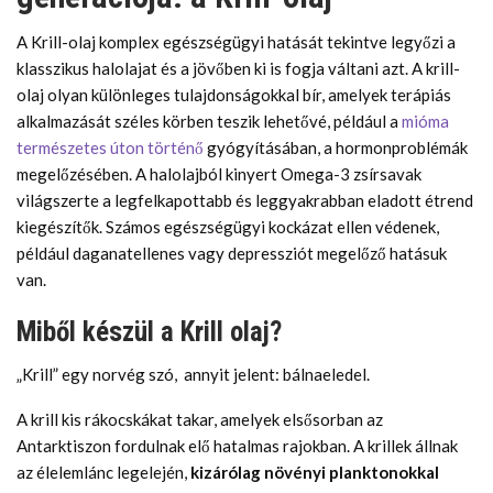
A Krill-olaj komplex egészségügyi hatását tekintve legyőzi a
klasszikus halolajat és a jövőben ki is fogja váltani azt. A krill-
olaj olyan különleges tulajdonságokkal bír, amelyek terápiás
alkalmazását széles körben teszik lehetővé, például a
mióma
természetes úton történő
gyógyításában, a hormonproblémák
megelőzésében. A halolajból kinyert Omega-3 zsírsavak
világszerte a legfelkapottabb és leggyakrabban eladott étrend
kiegészítők. Számos egészségügyi kockázat ellen védenek,
például daganatellenes vagy depressziót megelőző hatásuk
van.
Miből készül a Krill olaj?
„Krill” egy norvég szó, annyit jelent: bálnaeledel.
A krill kis rákocskákat takar, amelyek elsősorban az
Antarktiszon fordulnak elő hatalmas rajokban. A krillek állnak
az élelemlánc legelején,
kizárólag növényi planktonokkal