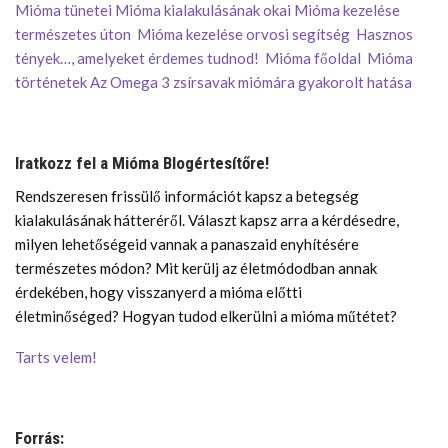
Mióma tünetei
Mióma kialakulásának okai
Mióma kezelése
természetes úton
Mióma kezelése orvosi segítség
Hasznos
tények…, amelyeket érdemes tudnod!
Mióma
főoldal
Mióma
történetek
Az Omega 3 zsírsavak miómára gyakorolt hatása
Iratkozz fel a Mióma Blogértesítőre!
Rendszeresen frissülő információt kapsz a betegség
kialakulásának hátteréről. Választ kapsz arra a kérdésedre,
milyen lehetőségeid vannak a panaszaid enyhítésére
természetes módon? Mit kerülj az életmódodban annak
érdekében, hogy visszanyerd a mióma előtti
életminőséged? Hogyan tudod elkerülni a mióma műtétet?
Tarts velem!
Forrás: