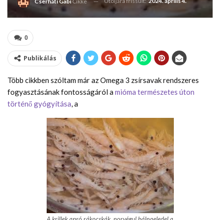
Utoljára frissült:
2024. április 4.
Cserháti Gabi
Cikke
0
Publikálás
Több cikkben szóltam már az Omega 3 zsírsavak rendszeres
fogyasztásának fontosságáról a
mióma természetes úton
történő gyógyítása
, a
A krillek apró rákocskák, norvégul bálnaeledel a