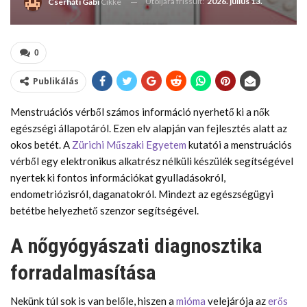
Utoljára frissült:
2026. július 13.
Cserháti Gabi
Cikke
0
Publikálás
Menstruációs vérből számos információ nyerhető ki a nők
egészségi állapotáról. Ezen elv alapján van fejlesztés alatt az
okos betét. A
Zürichi Műszaki Egyetem
kutatói a menstruációs
vérből egy elektronikus alkatrész nélküli készülék segítségével
nyertek ki fontos információkat gyulladásokról,
endometriózisról, daganatokról. Mindezt az egészségügyi
betétbe helyezhető szenzor segítségével.
A nőgyógyászati diagnosztika
forradalmasítása
Nekünk túl sok is van belőle, hiszen a
mióma
velejárója az
erős