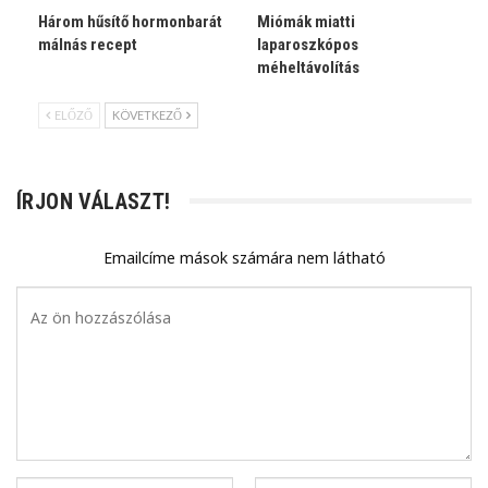
Három hűsítő hormonbarát
Miómák miatti
málnás recept
laparoszkópos
méheltávolítás
ELŐZŐ
KÖVETKEZŐ
ÍRJON VÁLASZT!
Emailcíme mások számára nem látható