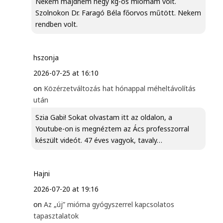
Nekem majdnem négy kg-os miómám volt.
Szolnokon Dr. Faragó Béla főorvos műtött. Nekem
rendben volt.
hszonja
2026-07-25 at 16:10
on
Közérzetváltozás hat hónappal méheltávolítás
után
Szia Gabi! Sokat olvastam itt az oldalon, a
Youtube-on is megnéztem az Ács professzorral
készült videót. 47 éves vagyok, tavaly…
Hajni
2026-07-20 at 19:16
on
Az „új” mióma gyógyszerrel kapcsolatos
tapasztalatok