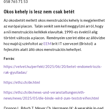
058 765 71 53
Okos kehely is lesz nem csak betét
Az okosbetét mellett okos menstruációs kehely is megjelenthet
az európai piacon. Talán senkit sem kell meggyőzni arról, hogy
a női menstruációs kellékek elavultak. 1990-es évektől alig
történt változás a piacon. Reményeim szerint ebbe az állóvízbe
hoz majd új színfoltot az
EEM
brit IT szervezet (Bristol) a
fejlesztés alatt álló okos menstruációs kehellyel.
Forrás:
https://velvet.hu/perfekt/2025/06/20/betet-endometriozis-
rak-gyulladas/
https://ethz.ch/de.html
https://ethz.ch/de/news-und-veranstaltungen/eth-
news/news/2025/05/die-binde-wird-zum-teststreifen.html
Dosnon L, Rduch T, Meyer Ch, Herrmann IK: A wearable in-pad