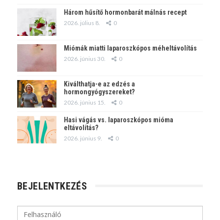
Három hűsítő hormonbarát málnás recept
2026. július 8.
0
Miómák miatti laparoszkópos méheltávolítás
2026. június 30.
0
Kiválthatja-e az edzés a
hormongyógyszereket?
2026. június 15.
0
Hasi vágás vs. laparoszkópos mióma
eltávolítás?
2026. június 9.
0
BEJELENTKEZÉS