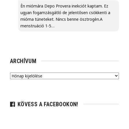
Èn miómára Depo Provera inekciót kaptam. Ez
ugyan fogamzásgátló de jelentősen csökkenti a
mióma tüneteket. Nincs benne ösztrogèn.A
menstruáció 1-5…
ARCHÍVUM
Archívum
KÖVESS A FACEBOOKON!