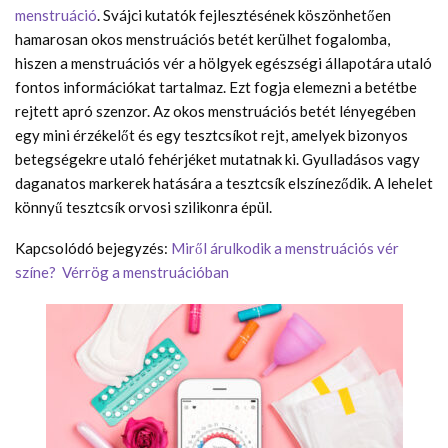
menstruáció
. Svájci kutatók fejlesztésének köszönhetően
hamarosan okos menstruációs betét kerülhet fogalomba,
hiszen a menstruációs vér a hölgyek egészségi állapotára utaló
fontos információkat tartalmaz. Ezt fogja elemezni a betétbe
rejtett apró szenzor. Az okos menstruációs betét lényegében
egy mini érzékelőt és egy tesztcsíkot rejt, amelyek bizonyos
betegségekre utaló fehérjéket mutatnak ki. Gyulladásos vagy
daganatos markerek hatására a tesztcsík elszíneződik. A lehelet
könnyű tesztcsík orvosi szilikonra épül.
Kapcsolódó bejegyzés:
Miről árulkodik a menstruációs vér
színe?
Vérrög a menstruációban