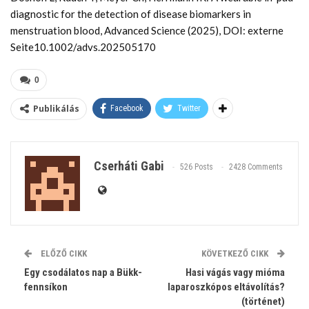
diagnostic for the detection of disease biomarkers in
menstruation blood, Advanced Science (2025), DOI: externe
Seite10.1002/advs.202505170
0
Publikálás
Facebook
Twitter
Cserháti Gabi
526 Posts
2428 Comments
ELŐZŐ CIKK
KÖVETKEZŐ CIKK
Egy csodálatos nap a Bükk-
Hasi vágás vagy mióma
fennsíkon
laparoszkópos eltávolítás?
(történet)