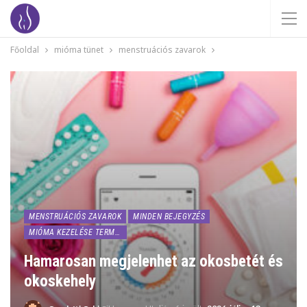
Főoldal
mióma tünet
menstruációs zavarok
MENSTRUÁCIÓS ZAVAROK
MINDEN BEJEGYZÉS
MIÓMA KEZELÉSE TERMÉSZETESEN
Hamarosan megjelenhet az okosbetét és
okoskehely