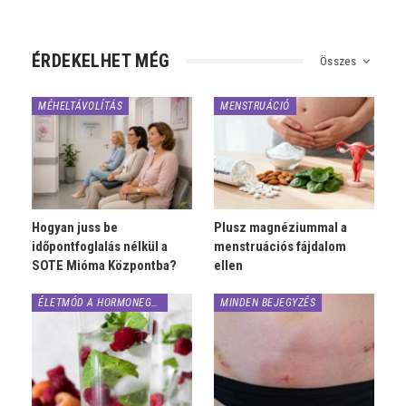
ÉRDEKELHET MÉG
Összes
MÉHELTÁVOLÍTÁS
MENSTRUÁCIÓ
Hogyan juss be
Plusz magnéziummal a
időpontfoglalás nélkül a
menstruációs fájdalom
SOTE Mióma Központba?
ellen
ÉLETMÓD A HORMONEGYENSÚLYÉRT
MINDEN BEJEGYZÉS