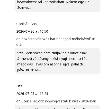
beavatkozással kapcsolatban. Nekem egy 1,5-
2cm-es…
Cserháti Gabi
2026-07-26 at 16:50
on
Közérzetváltozás hat hónappal méheltávolítás
után
Szia, igen sokan nem tudják de a küret csak
átmeneti vérzésenyhülést nyújt, nem tartós
megoldás. Javaslom azonnal igyál palástfű,
pásztortáska…
Liza
2026-07-25 at 16:23
on
Ezek a legjobb nőgyógyászati klinikák 2026-ban