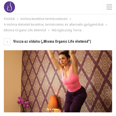
Főoldal
mióma kezelése természetesen
A mióma életviteli kezelése, természetes és alternatív gyógymódok
Mioma Organic Life életmód
Női Egészség Torna
Vissza az oldalra („Mioma Organic Life életmód”)