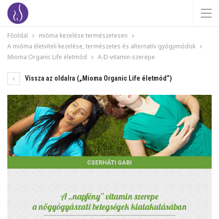
Főoldal
mióma kezelése természetesen
A mióma életviteli kezelése, természetes és alternatív gyógymódok
Mioma Organic Life életmód
A-D-vitamin-szerepe
Vissza az oldalra („Mioma Organic Life életmód”)