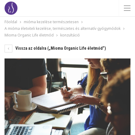
Főoldal
mióma kezelése természetesen
A mióma életviteli kezelése, természetes és alternatív gyógymódok
Mioma Organic Life életmód
konzultáció
Vissza az oldalra („Mioma Organic Life életmód”)