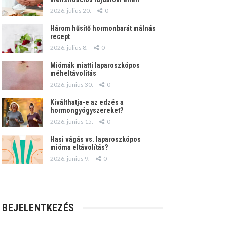
2026. július 20.
0
Három hűsítő hormonbarát málnás
recept
2026. július 8.
0
Miómák miatti laparoszkópos
méheltávolítás
2026. június 30.
0
Kiválthatja-e az edzés a
hormongyógyszereket?
2026. június 15.
0
Hasi vágás vs. laparoszkópos
mióma eltávolítás?
2026. június 9.
0
BEJELENTKEZÉS