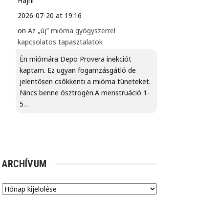
Hajni
2026-07-20 at 19:16
on
Az „új” mióma gyógyszerrel
kapcsolatos tapasztalatok
Èn miómára Depo Provera inekciót
kaptam. Ez ugyan fogamzásgátló de
jelentősen csökkenti a mióma tüneteket.
Nincs benne ösztrogèn.A menstruáció 1-
5…
ARCHÍVUM
Archívum