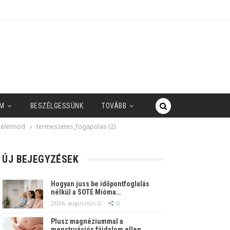
M
BESZÉLGESSÜNK
TOVÁBB
 életmód
termeszetes_fogapolas (2)
ÚJ BEJEGYZÉSEK
Hogyan juss be időpontfoglalás
nélkül a SOTE Mióma…
2026. augusztus 3.
0
Plusz magnéziummal a
menstruációs fájdalom ellen