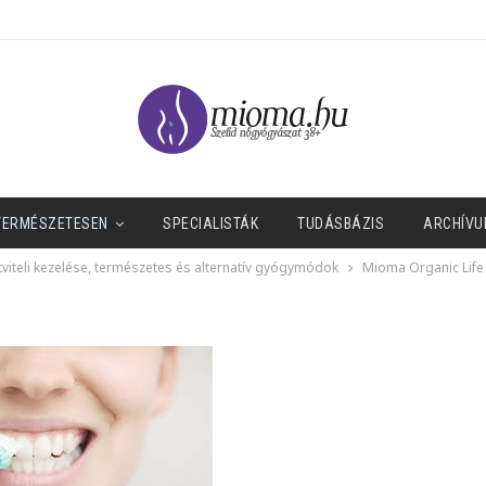
TERMÉSZETESEN
SPECIALISTÁK
TUDÁSBÁZIS
ARCHÍVU
viteli kezelése, természetes és alternatív gyógymódok
Mioma Organic Life