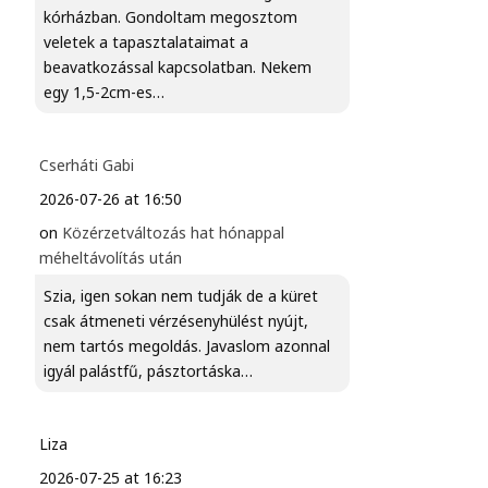
kórházban. Gondoltam megosztom
veletek a tapasztalataimat a
beavatkozással kapcsolatban. Nekem
egy 1,5-2cm-es…
Cserháti Gabi
2026-07-26 at 16:50
on
Közérzetváltozás hat hónappal
méheltávolítás után
Szia, igen sokan nem tudják de a küret
csak átmeneti vérzésenyhülést nyújt,
nem tartós megoldás. Javaslom azonnal
igyál palástfű, pásztortáska…
Liza
2026-07-25 at 16:23