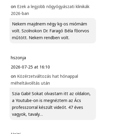
on
Ezek a legjobb nőgyógyászati klinikák
2026-ban
Nekem majdnem négy kg-os miómám
volt. Szolnokon Dr. Faragó Béla főorvos
műtött. Nekem rendben volt.
hszonja
2026-07-25 at 16:10
on
Közérzetváltozás hat hónappal
méheltávolítás után
Szia Gabi! Sokat olvastam itt az oldalon,
a Youtube-on is megnéztem az Ács
professzorral készült videót. 47 éves
vagyok, tavaly…