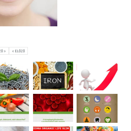
ZŐ
ELŐZŐ