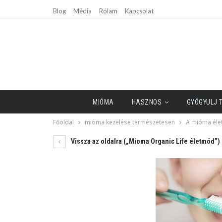
Blog
Média
Rólam
Kapcsolat
MIÓMA
HASZNOS
GYÓGYULJ 
Főoldal
mióma kezelése természetesen
A mióma élet
Vissza az oldalra („Mioma Organic Life életmód”)