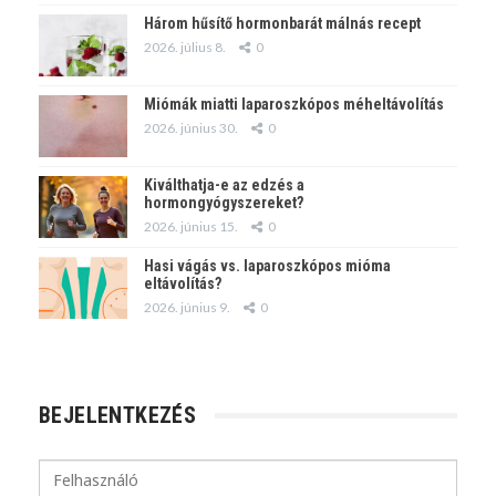
Három hűsítő hormonbarát málnás recept
2026. július 8.
0
Miómák miatti laparoszkópos méheltávolítás
2026. június 30.
0
Kiválthatja-e az edzés a
hormongyógyszereket?
2026. június 15.
0
Hasi vágás vs. laparoszkópos mióma
eltávolítás?
2026. június 9.
0
BEJELENTKEZÉS