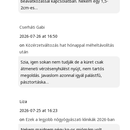
beavatkozással kapcsolatban. Nekem egy 1,5-
2cm-es…
Cserháti Gabi
2026-07-26 at 16:50
on
Közérzetváltozás hat hónappal méheltávolítás
után
Szia, igen sokan nem tudják de a küret csak
átmeneti vérzésenyhülést nyújt, nem tartós
megoldás. Javaslom azonnal igyál palástfű,
pásztortáska…
Liza
2026-07-25 at 16:23
on
Ezek a legjobb nőgyógyászati klinikák 2026-ban
Nekem majdnem négy kg-os miómám volt.