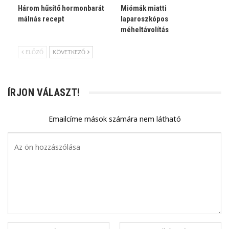
Három hűsítő hormonbarát
Miómák miatti
málnás recept
laparoszkópos
méheltávolítás
ELŐZŐ
KÖVETKEZŐ
ÍRJON VÁLASZT!
Emailcíme mások számára nem látható