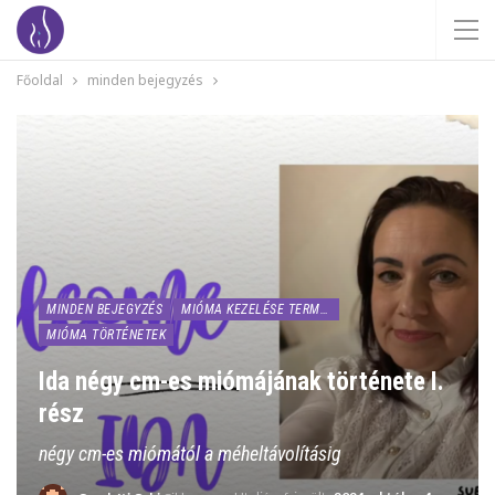
Főoldal
minden bejegyzés
MINDEN BEJEGYZÉS
MIÓMA KEZELÉSE TERMÉSZETESEN
MIÓMA TÖRTÉNETEK
Ida négy cm-es miómájának története I.
rész
négy cm-es miómától a méheltávolításig