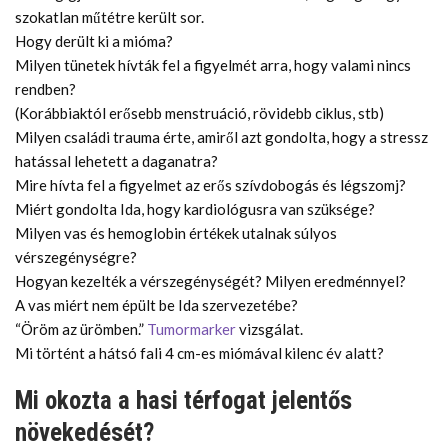
szokatlan műtétre került sor.
Hogy derült ki a mióma?
Milyen tünetek hívták fel a figyelmét arra, hogy valami nincs
rendben?
(Korábbiaktól erősebb menstruáció, rövidebb ciklus, stb)
Milyen családi trauma érte, amiről azt gondolta, hogy a stressz
hatással lehetett a daganatra?
Mire hívta fel a figyelmet az erős szívdobogás és légszomj?
Miért gondolta Ida, hogy kardiológusra van szüksége?
Milyen vas és hemoglobin értékek utalnak súlyos
vérszegénységre?
Hogyan kezelték a vérszegénységét? Milyen eredménnyel?
A vas miért nem épült be Ida szervezetébe?
“Öröm az ürömben.”
Tumormarker
vizsgálat.
Mi történt a hátsó fali 4 cm-es miómával kilenc év alatt?
Mi okozta a hasi térfogat jelentős
növekedését?