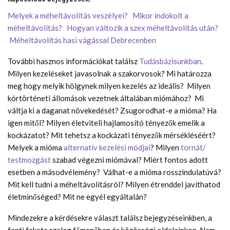
Melyek a méheltávolítás veszélyei?
Mikor indokolt a
méheltávolítás?
Hogyan változik a szex méheltávolítás után?
Méheltávolítás hasi vágással Debrecenben
További hasznos információkat találsz
Tudásbázisunkban
.
Milyen kezeléseket javasolnak a szakorvosok? Mi határozza
meg hogy melyik hölgynek milyen kezelés az ideális? Milyen
kórtörténeti állomások vezetnek általában miómához? Mi
váltja ki a daganat növekedését? Zsugorodhat-e a mióma? Ha
igen mitől? Milyen életviteli hajlamosító tényezők emelik a
kockázatot? Mit tehetsz a kockázati tényezők mérsékléséért?
Melyek a mióma
alternatív kezelési módjai
? Milyen
tornát/
testmozgást
szabad végezni miómával? Miért fontos adott
esetben a másodvélemény? Válhat-e a mióma rosszindulatúvá?
Mit kell tudni a méheltávolításról? Milyen étrenddel javíthatod
életminőséged? Mit ne egyél egyáltalán?
Mindezekre a kérdésekre választ találsz bejegyzéseinkben, a
fenti fekete szalag főmenűben és közösségi oldalainkon. Nem