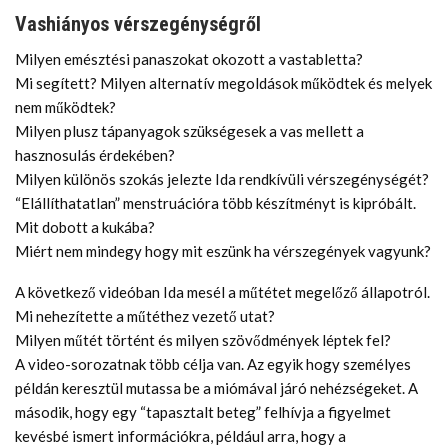
Vashiányos vérszegénységről
Milyen emésztési panaszokat okozott a vastabletta?
Mi segített? Milyen alternatív megoldások működtek és melyek
nem működtek?
Milyen plusz tápanyagok szükségesek a vas mellett a
hasznosulás érdekében?
Milyen különös szokás jelezte Ida rendkívüli vérszegénységét?
“Elállíthatatlan” menstruációra több készítményt is kipróbált.
Mit dobott a kukába?
Miért nem mindegy hogy mit eszünk ha vérszegények vagyunk?
A következő videóban Ida mesél a műtétet megelőző állapotról.
Mi nehezítette a műtéthez vezető utat?
Milyen műtét történt és milyen szövődmények léptek fel?
A video-sorozatnak több célja van. Az egyik hogy személyes
példán keresztül mutassa be a miómával járó nehézségeket. A
második, hogy egy “tapasztalt beteg” felhívja a figyelmet
kevésbé ismert információkra, például arra, hogy a