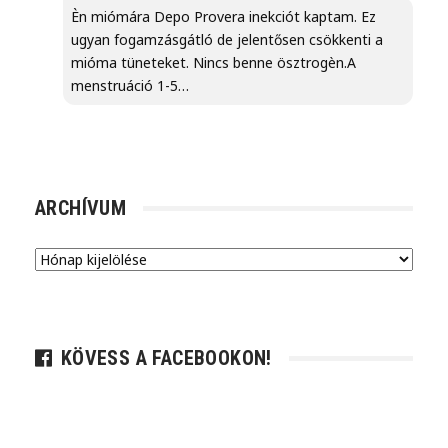
Èn miómára Depo Provera inekciót kaptam. Ez
ugyan fogamzásgátló de jelentősen csökkenti a
mióma tüneteket. Nincs benne ösztrogèn.A
menstruáció 1-5…
ARCHÍVUM
Archívum
KÖVESS A FACEBOOKON!