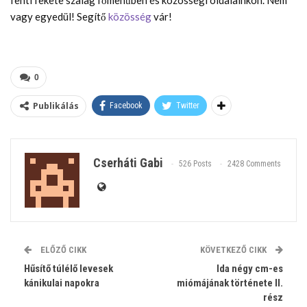
vagy egyedül! Segítő
közösség
vár!
0
Publikálás
Facebook
Twitter
Cserháti Gabi
526 Posts
2428 Comments
ELŐZŐ CIKK
KÖVETKEZŐ CIKK
Hűsítő túlélő levesek
Ida négy cm-es
kánikulai napokra
miómájának története II.
rész