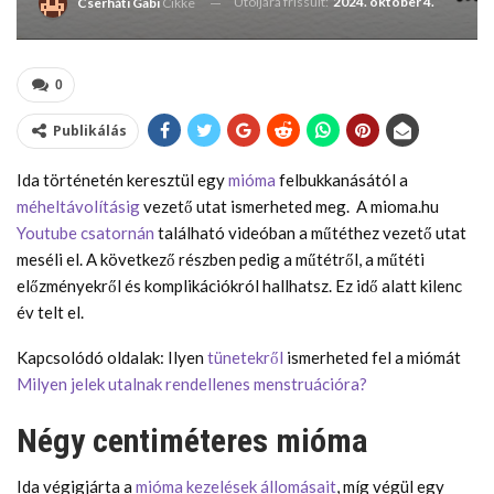
Utoljára frissült:
2024. október 4.
Cserháti Gabi
Cikke
0
Publikálás
Ida történetén keresztül egy
mióma
felbukkanásától a
méheltávolításig
vezető utat ismerheted meg. A mioma.hu
Youtube csatornán
található videóban a műtéthez vezető utat
meséli el. A következő részben pedig a műtétről, a műtéti
előzményekről és komplikációkról hallhatsz. Ez idő alatt kilenc
év telt el.
Kapcsolódó oldalak: Ilyen
tünetekről
ismerheted fel a miómát
Milyen jelek utalnak rendellenes menstruációra?
Négy centiméteres mióma
Ida végigjárta a
mióma kezelések állomásait
, míg végül egy