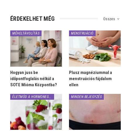
ÉRDEKELHET MÉG
Összes
MÉHELTÁVOLÍTÁS
MENSTRUÁCIÓ
Hogyan juss be
Plusz magnéziummal a
időpontfoglalás nélkül a
menstruációs fájdalom
SOTE Mióma Központba?
ellen
ÉLETMÓD A HORMONEGYENSÚLYÉRT
MINDEN BEJEGYZÉS