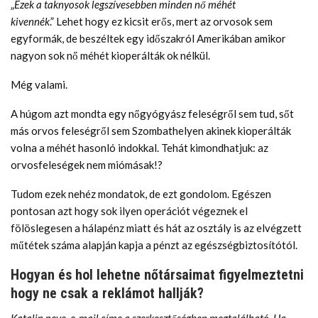
„
Ezek a taknyosok legszívesebben minden nő méhét
kivennék
.” Lehet hogy ez kicsit erős, mert az orvosok sem
egyformák, de beszéltek egy időszakról Amerikában amikor
nagyon sok nő méhét kioperálták ok nélkül.
Még valami.
A húgom azt mondta egy nőgyógyász feleségről sem tud, sőt
más orvos feleségről sem Szombathelyen akinek kioperálták
volna a méhét hasonló indokkal. Tehát kimondhatjuk: az
orvosfeleségek nem miómásak!?
Tudom ezek nehéz mondatok, de ezt gondolom. Egészen
pontosan azt hogy sok ilyen operációt végeznek el
fölöslegesen a hálapénz miatt és hát az osztály is az elvégzett
műtétek száma alapján kapja a pénzt az egészségbiztosítótól.
Hogyan és hol lehetne nőtársaimat figyelmeztetni
hogy ne csak a reklámot hallják?
Katalin neve, e-mail címe a szerkesztőségben megtalálható. Ha