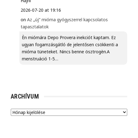
Hajni
2026-07-20 at 19:16
on
Az „új” mióma gyógyszerrel kapcsolatos
tapasztalatok
Èn miómára Depo Provera inekciót kaptam. Ez
ugyan fogamzásgátló de jelentősen csökkenti a
mióma tüneteket. Nincs benne ösztrogèn.A
menstruáció 1-5…
ARCHÍVUM
Archívum