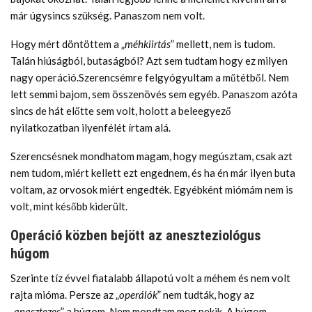
már úgysincs szükség. Panaszom nem volt.
Hogy mért döntöttem a „
méhkiirtás
” mellett, nem is tudom.
Talán hiúságból, butaságból? Azt sem tudtam hogy ez milyen
nagy operáció.Szerencsémre felgyógyultam a műtétből. Nem
lett semmi bajom, sem összenövés sem egyéb. Panaszom azóta
sincs de hát előtte sem volt, holott a beleegyező
nyilatkozatban ilyenfélét írtam alá.
Szerencsésnek mondhatom magam, hogy megúsztam, csak azt
nem tudom, miért kellett ezt engednem, és ha én már ilyen buta
voltam, az orvosok miért engedték. Egyébként miómám nem is
volt, mint később kiderült.
Operáció közben bejött az aneszteziológus
húgom
Szerinte tíz évvel fiatalabb állapotú volt a méhem és nem volt
rajta mióma. Persze az „
operálók
” nem tudták, hogy az
„
anasztezes
” a húgom. Nem mondtam meg nekik. A húgom