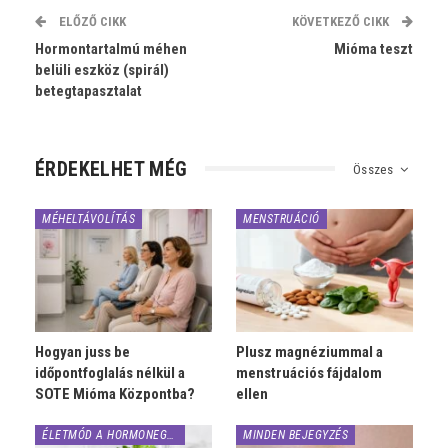
ELŐZŐ CIKK
KÖVETKEZŐ CIKK
Hormontartalmú méhen
Mióma teszt
belüli eszköz (spirál)
betegtapasztalat
ÉRDEKELHET MÉG
Összes
MÉHELTÁVOLÍTÁS
MENSTRUÁCIÓ
Hogyan juss be
Plusz magnéziummal a
időpontfoglalás nélkül a
menstruációs fájdalom
SOTE Mióma Központba?
ellen
ÉLETMÓD A HORMONEGYENSÚLYÉRT
MINDEN BEJEGYZÉS