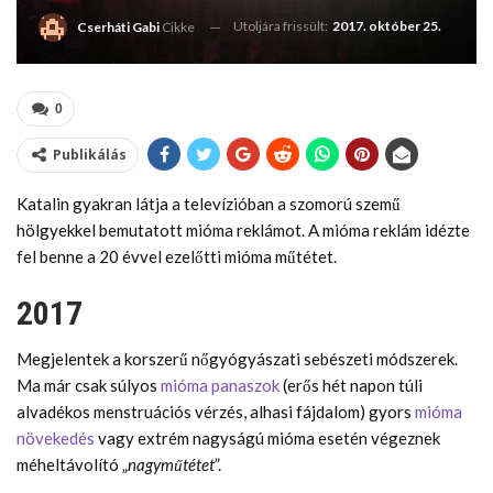
Utoljára frissült:
2017. október 25.
Cserháti Gabi
Cikke
0
Publikálás
Katalin gyakran látja a televízióban a szomorú szemű
hölgyekkel bemutatott mióma reklámot. A mióma reklám idézte
fel benne a 20 évvel ezelőtti mióma műtétet.
2017
Megjelentek a korszerű nőgyógyászati sebészeti módszerek.
Ma már csak súlyos
mióma panaszok
(erős hét napon túli
alvadékos menstruációs vérzés, alhasi fájdalom) gyors
mióma
növekedés
vagy extrém nagyságú mióma esetén végeznek
méheltávolító „
nagyműtétet
”.