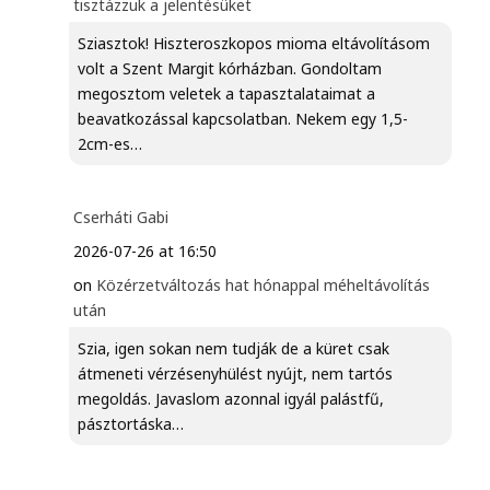
tisztázzuk a jelentésüket
Sziasztok! Hiszteroszkopos mioma eltávolításom
volt a Szent Margit kórházban. Gondoltam
megosztom veletek a tapasztalataimat a
beavatkozással kapcsolatban. Nekem egy 1,5-
2cm-es…
Cserháti Gabi
2026-07-26 at 16:50
on
Közérzetváltozás hat hónappal méheltávolítás
után
Szia, igen sokan nem tudják de a küret csak
átmeneti vérzésenyhülést nyújt, nem tartós
megoldás. Javaslom azonnal igyál palástfű,
pásztortáska…