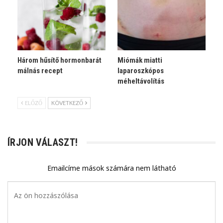
Három hűsítő hormonbarát
Miómák miatti
málnás recept
laparoszkópos
méheltávolítás
ELŐZŐ
KÖVETKEZŐ
ÍRJON VÁLASZT!
Emailcíme mások számára nem látható