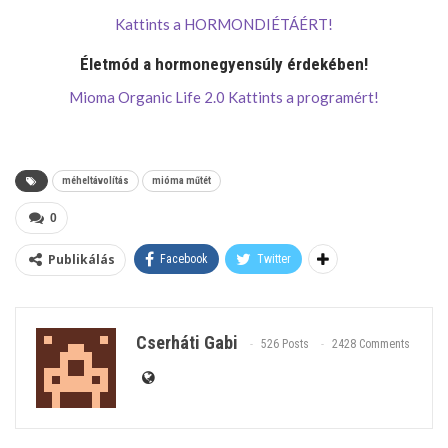
Kattints a HORMONDIÉTÁÉRT!
Életmód a hormonegyensúly érdekében!
Mioma Organic Life 2.0 Kattints a programért!
méheltávolítás
mióma műtét
0
Publikálás
Facebook
Twitter
Cserháti Gabi
526 Posts
2428 Comments