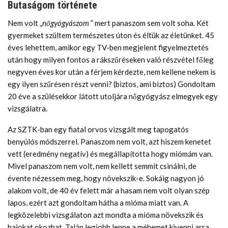
Butaságom története
Nem volt „
nőgyógyászom
” mert panaszom sem volt soha. Két
gyermeket szültem természetes úton és éltük az életünket. 45
éves lehettem, amikor egy TV-ben megjelent figyelmeztetés
után hogy milyen fontos a rákszűréseken való részvétel főleg
negyven éves kor után a férjem kérdezte, nem kellene nekem is
egy ilyen szűrésen részt venni? (biztos, ami biztos) Gondoltam
20 éve a szülésekkor látott utoljára nőgyógyász elmegyek egy
vizsgálatra.
Az SZTK-ban egy fiatal orvos vizsgált meg tapogatós
benyúlós módszerrel. Panaszom nem volt, azt hiszem kenetet
vett (eredmény negatív) és megállapította hogy miómám van.
Mivel panaszom nem volt, nem kellett semmit csinálni, de
évente nézessem meg, hogy növekszik-e. Sokáig nagyon jó
alakom volt, de 40 év felett már a hasam nem volt olyan szép
lapos, ezért azt gondoltam hátha a mióma miatt van. A
legközelebbi vizsgálaton azt mondta a mióma növekszik és
bajokat okozhat. Talán legjobb lenne a méhemet kivenni arra