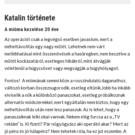
Katalin története
A mióma kezelése 20 éve
Az operációt csak a legvégső esetben javaslom, mert a
méheltávolítás egy nagy műtét. Lehetnek nem várt
mellékhatásai mint összenövések a hasüregben, nem beszélve a
műtét kockázatáról, esetleges hibákról, mint átvágják
véletlenül a húgycsövet vagy megvágják a húgyhólyagot.
Fontos! A miómának semmi köze a rosszindulatú daganathoz,
változó korban összezsugorodik, esetleg eltűnik.Jobb ha inkább
elviselik a nők a különböző panaszokat, esetleg próbálkoznak
alternatív módszerekkel, mert egyáltalán nem biztos, hogy egy
méheltávolítás után nem lesz panaszuk. Az is lehet, hogy a
panaszaiknak lelki okai vannak. Nekem elég furcsa az a „TV
reklám” is. Ki fizeti? Pár nőgyógyász aki operálni akar? Mert az
jó pénz és jó hálapénz? Nem tehetek róla, ha ez jut eszembe. A