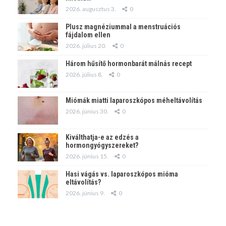
2026. augusztus 3.
0
Plusz magnéziummal a menstruációs
fájdalom ellen
2026. július 20.
0
Három hűsítő hormonbarát málnás recept
2026. július 8.
0
Miómák miatti laparoszkópos méheltávolítás
2026. június 30.
0
Kiválthatja-e az edzés a
hormongyógyszereket?
2026. június 15.
0
Hasi vágás vs. laparoszkópos mióma
eltávolítás?
2026. június 9.
0