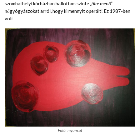
szombathelyi kórházban hallottam szinte „
ölre menő
”
nőgyógyászokat arról, hogy ki mennyit operált! Ez 1987-ben
volt.
Fotó: myom.at