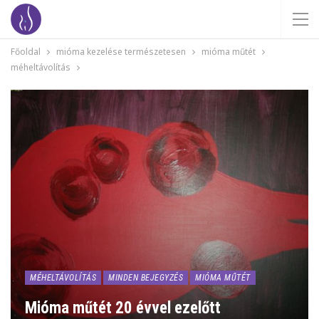
Főoldal
mióma kezelése természetesen
mióma műtét
méheltávolítás
MÉHELTÁVOLÍTÁS
MINDEN BEJEGYZÉS
MIÓMA MŰTÉT
Mióma műtét 20 évvel ezelőtt