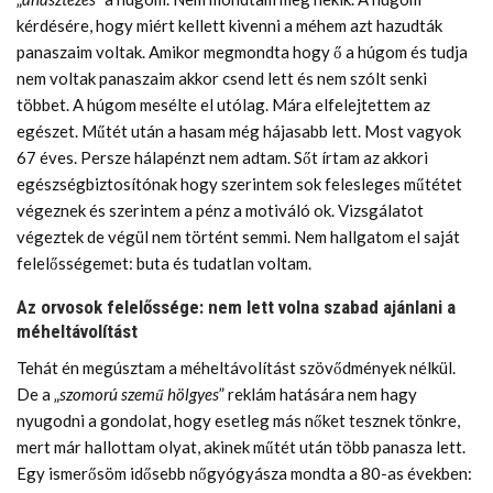
kérdésére, hogy miért kellett kivenni a méhem azt hazudták
panaszaim voltak. Amikor megmondta hogy ő a húgom és tudja
nem voltak panaszaim akkor csend lett és nem szólt senki
többet. A húgom mesélte el utólag. Mára elfelejtettem az
egészet. Műtét után a hasam még hájasabb lett. Most vagyok
67 éves. Persze hálapénzt nem adtam. Sőt írtam az akkori
egészségbiztosítónak hogy szerintem sok felesleges műtétet
végeznek és szerintem a pénz a motiváló ok. Vizsgálatot
végeztek de végül nem történt semmi. Nem hallgatom el saját
felelősségemet: buta és tudatlan voltam.
Az orvosok felelőssége: nem lett volna szabad ajánlani a
méheltávolítást
Tehát én megúsztam a méheltávolítást szövődmények nélkül.
De a „
szomorú szemű hölgyes
” reklám hatására nem hagy
nyugodni a gondolat, hogy esetleg más nőket tesznek tönkre,
mert már hallottam olyat, akinek műtét után több panasza lett.
Egy ismerősöm idősebb nőgyógyásza mondta a 80-as években: