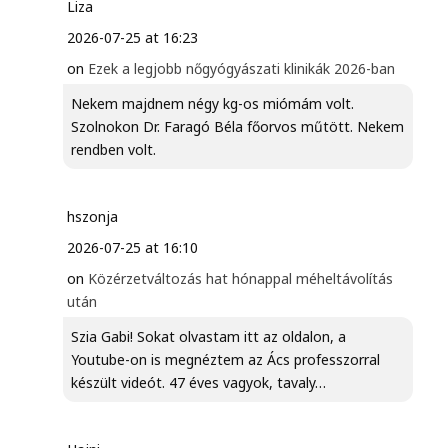
Liza
2026-07-25 at 16:23
on
Ezek a legjobb nőgyógyászati klinikák 2026-ban
Nekem majdnem négy kg-os miómám volt.
Szolnokon Dr. Faragó Béla főorvos műtött. Nekem
rendben volt.
hszonja
2026-07-25 at 16:10
on
Közérzetváltozás hat hónappal méheltávolítás
után
Szia Gabi! Sokat olvastam itt az oldalon, a
Youtube-on is megnéztem az Ács professzorral
készült videót. 47 éves vagyok, tavaly…