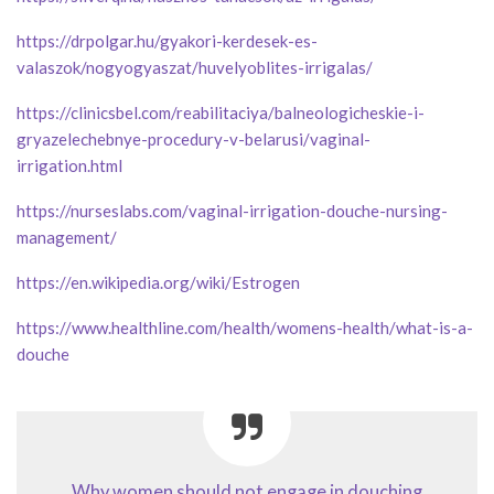
https://drpolgar.hu/gyakori-kerdesek-es-
valaszok/nogyogyaszat/huvelyoblites-irrigalas/
https://clinicsbel.com/reabilitaciya/balneologicheskie-i-
gryazelechebnye-procedury-v-belarusi/vaginal-
irrigation.html
https://nurseslabs.com/vaginal-irrigation-douche-nursing-
management/
https://en.wikipedia.org/wiki/Estrogen
https://www.healthline.com/health/womens-health/what-is-a-
douche
Why women should not engage in douching