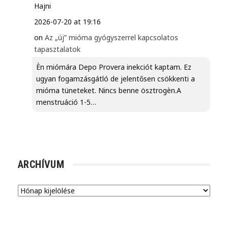
Hajni
2026-07-20 at 19:16
on
Az „új” mióma gyógyszerrel kapcsolatos
tapasztalatok
Èn miómára Depo Provera inekciót kaptam. Ez
ugyan fogamzásgátló de jelentősen csökkenti a
mióma tüneteket. Nincs benne ösztrogèn.A
menstruáció 1-5…
ARCHÍVUM
Archívum