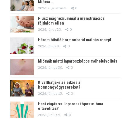
Mióma…
2026. augusztus 3.
0
Plusz magnéziummal a menstruációs
fájdalom ellen
2026. július 20.
0
Három hűsítő hormonbarát málnás recept
2026. július 8.
0
Miómák miatti laparoszkópos méheltávolítás
2026. június 30.
0
Kiválthatja-e az edzés a
hormongyógyszereket?
2026. június 15.
0
Hasi vágás vs. laparoszkópos mióma
eltávolítás?
2026. június 9.
0