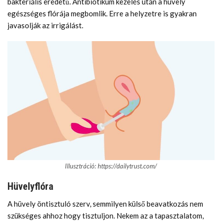
bakteriális eredetű. Antibiotikum kezelés után a hüvely
egészséges flórája megbomlik. Erre a helyzetre is gyakran
javasolják az irrigálást.
Illusztráció: https://dailytrust.com/
Hüvelyflóra
A hüvely öntisztuló szerv, semmilyen külső beavatkozás nem
szükséges ahhoz hogy tisztuljon. Nekem az a tapasztalatom,