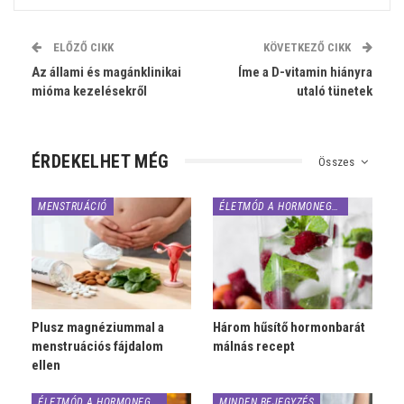
ELŐZŐ CIKK
KÖVETKEZŐ CIKK
Az állami és magánklinikai
Íme a D-vitamin hiányra
mióma kezelésekről
utaló tünetek
ÉRDEKELHET MÉG
Összes
MENSTRUÁCIÓ
ÉLETMÓD A HORMONEGYENSÚLYÉRT
Plusz magnéziummal a
Három hűsítő hormonbarát
menstruációs fájdalom
málnás recept
ellen
ÉLETMÓD A HORMONEGYENSÚLYÉRT
MINDEN BEJEGYZÉS