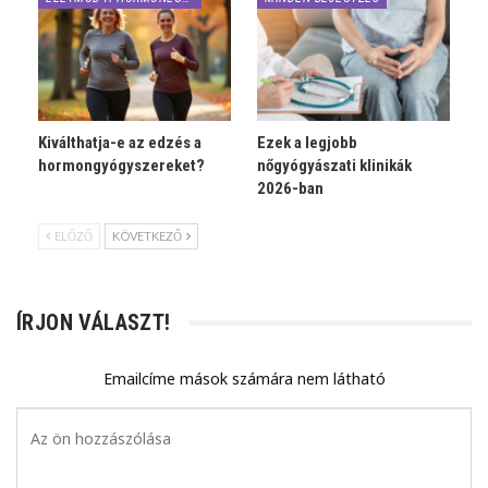
Kiválthatja-e az edzés a
Ezek a legjobb
hormongyógyszereket?
nőgyógyászati klinikák
2026-ban
ELŐZŐ
KÖVETKEZŐ
ÍRJON VÁLASZT!
Emailcíme mások számára nem látható