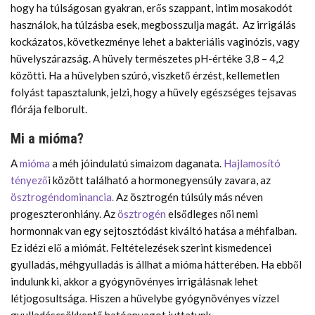
hogy ha túlságosan gyakran, erős szappant, intim mosakodót
használok, ha túlzásba esek, megbosszulja magát. Az irrigálás
kockázatos, következménye lehet a bakteriális vaginózis, vagy
hüvelyszárazság. A hüvely természetes pH-értéke 3,8 – 4,2
közötti. Ha a hüvelyben szúró, viszkető érzést, kellemetlen
folyást tapasztalunk, jelzi, hogy a hüvely egészséges tejsavas
flórája felborult.
Mi a mióma?
A
mióma
a méh jóindulatú simaizom daganata.
Hajlamosító
tényező
i között található a hormonegyensúly zavara, az
ösztrogéndominancia.
Az ösztrogén túlsúly más néven
progeszteronhiány. Az
ösztrogén
elsődleges női nemi
hormonnak van egy sejtosztódást kiváltó hatása a méhfalban.
Ez idézi elő a miómát. Feltételezések szerint kismedencei
gyulladás, méhgyulladás is állhat a mióma hátterében. Ha ebből
indulunk ki, akkor a gyógynövényes irrigálásnak lehet
létjogosultsága. Hiszen a hüvelybe gyógynövényes vízzel
gyulladáscsökkentő hatóanyagot juttatunk.