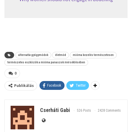
alternatív gyógymódok
életmód
mióma kezelés természetesen
természetes eszközök a mióma panaszok mérséklésében
0
Publikálás
Facebook
Twitter
Cserháti Gabi
526 Posts
2428 Comments