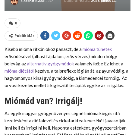
Utoljára frissült:
2026. június 11.
Cserháti Gabi
Cikke
0
Publikálás
Kisebb mióma ritkán okoz panaszt, de a
mióma tünetek
erősödésével (alhasi fájdalom, erős vérzés) minden hölgy
belevág az
alternatív gyógymódok
valamelyikébe Ez lehet a
mióma diétától
kezdve, a talpreflexológián át, az ayurvédáig, a
hagyományos kínai gyógymódokig, a kismedencei tornáig. Az
orvosi kezelés melletti kigészítő terápiák egyike az irrigálás.
Miómád van? Irrigálj!
Az egyik magyar gyógynövényes cégnél mióma kiegészítő
kezelésként a diófalevél és cickafarktea keverékét javasolják.
Inni kell és irrigálni kell. Naponta esténként, gyógyszertárban