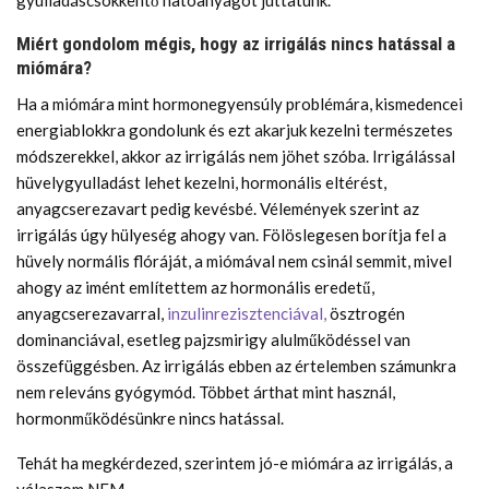
Miért gondolom mégis, hogy az irrigálás nincs hatással a
miómára?
Ha a miómára mint hormonegyensúly problémára, kismedencei
energiablokkra gondolunk és ezt akarjuk kezelni természetes
módszerekkel, akkor az irrigálás nem jöhet szóba. Irrigálással
hüvelygyulladást lehet kezelni, hormonális eltérést,
anyagcserezavart pedig kevésbé. Vélemények szerint az
irrigálás úgy hülyeség ahogy van. Fölöslegesen borítja fel a
hüvely normális flóráját, a miómával nem csinál semmit, mivel
ahogy az imént említettem az hormonális eredetű,
anyagcserezavarral,
inzulinrezisztenciával,
ösztrogén
dominanciával, esetleg pajzsmirigy alulműködéssel van
összefüggésben. Az irrigálás ebben az értelemben számunkra
nem releváns gyógymód. Többet árthat mint használ,
hormonműködésünkre nincs hatással.
Tehát ha megkérdezed, szerintem jó-e miómára az irrigálás, a
válaszom NEM.