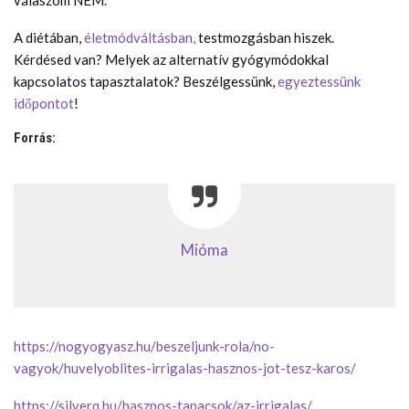
A diétában,
életmódváltásban,
testmozgásban hiszek.
Kérdésed van? Melyek az alternatív gyógymódokkal
kapcsolatos tapasztalatok? Beszélgessünk,
egyeztessünk
időpontot
!
Forrás:
Mióma
https://nogyogyasz.hu/beszeljunk-rola/no-
vagyok/huvelyoblites-irrigalas-hasznos-jot-tesz-karos/
https://silverq.hu/hasznos-tanacsok/az-irrigalas/