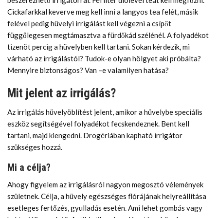
beszerezhető irrigátorral. Fél liter diólevél teát kell megfőzni.
Cickafarkkal keverve meg kell inni a langyos tea felét, másik
felével pedig hüvelyi irrigálást kell végezni a csípőt
függőlegesen megtámasztva a fürdőkád szélénél. A folyadékot
tizenöt percig a hüvelyben kell tartani. Sokan kérdezik, mi
várható az irrigálástól? Tudok-e olyan hölgyet aki próbálta?
Mennyire biztonságos? Van –e valamilyen hatása?
Mit jelent az irrigálás?
Az irrigálás hüvelyöblítést jelent, amikor a hüvelybe speciális
eszköz segítségével folyadékot fecskendeznek. Bent kell
tartani, majd kiengedni. Drogériában kapható irrigátor
szükséges hozzá.
Mi a célja?
Ahogy figyelem az irrigálásról nagyon megosztó vélemények
születnek. Célja, a hüvely egészséges flórájának helyreállítása
esetleges fertőzés, gyulladás esetén. Ami lehet gombás vagy