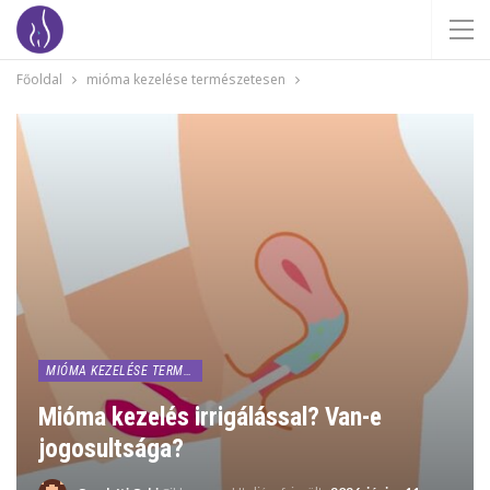
Főoldal
mióma kezelése természetesen
MIÓMA KEZELÉSE TERMÉSZETESEN
Mióma kezelés irrigálással? Van-e
jogosultsága?