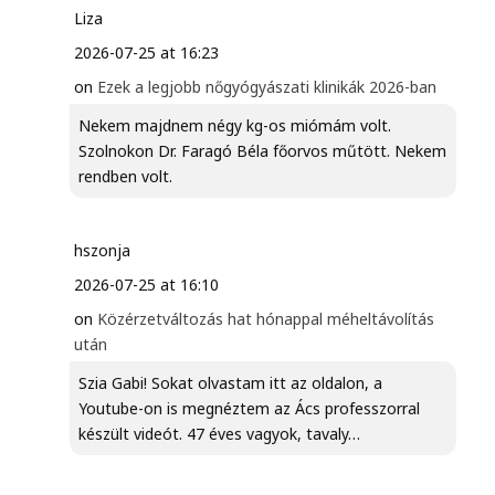
Liza
2026-07-25 at 16:23
on
Ezek a legjobb nőgyógyászati klinikák 2026-ban
Nekem majdnem négy kg-os miómám volt.
Szolnokon Dr. Faragó Béla főorvos műtött. Nekem
rendben volt.
hszonja
2026-07-25 at 16:10
on
Közérzetváltozás hat hónappal méheltávolítás
után
Szia Gabi! Sokat olvastam itt az oldalon, a
Youtube-on is megnéztem az Ács professzorral
készült videót. 47 éves vagyok, tavaly…