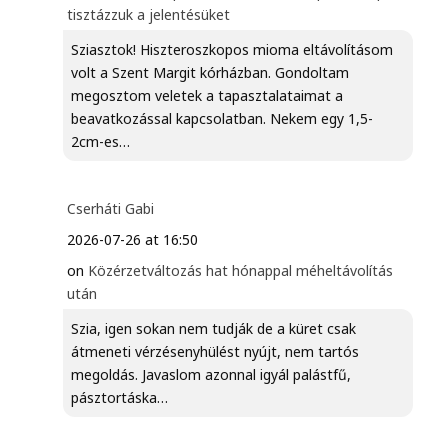
tisztázzuk a jelentésüket
Sziasztok! Hiszteroszkopos mioma eltávolításom
volt a Szent Margit kórházban. Gondoltam
megosztom veletek a tapasztalataimat a
beavatkozással kapcsolatban. Nekem egy 1,5-
2cm-es…
Cserháti Gabi
2026-07-26 at 16:50
on
Közérzetváltozás hat hónappal méheltávolítás
után
Szia, igen sokan nem tudják de a küret csak
átmeneti vérzésenyhülést nyújt, nem tartós
megoldás. Javaslom azonnal igyál palástfű,
pásztortáska…