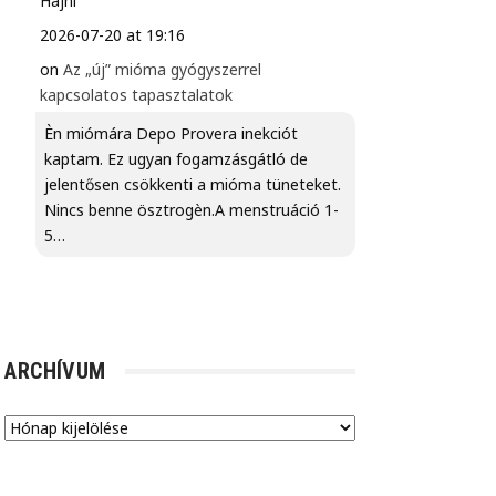
Hajni
2026-07-20 at 19:16
on
Az „új” mióma gyógyszerrel
kapcsolatos tapasztalatok
Èn miómára Depo Provera inekciót
kaptam. Ez ugyan fogamzásgátló de
jelentősen csökkenti a mióma tüneteket.
Nincs benne ösztrogèn.A menstruáció 1-
5…
ARCHÍVUM
Archívum