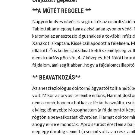
Olajozott gépezet
**A MŰTÉT REGGELE **
Nagyon kedves nővérek segítették az embolizáció na
Tablettában megkaptam az első adag gyomorvédő-fáj
karomba az aneszteziológusnak és a további infúzió
Xanaxot is kaptam. Kissé csillapodott a félelmem. 
ellátott. Ő is kedves, bizalmat keltő személyiség vo
menstruációs görcsöt, 4-7 közepes, hét fölött brutá
fájdalom, ami segít abban, hogy a fájdalomcsillapít
** BEAVATKOZÁS**
Az aneszteziológus doktornő ágyastól tolt a műtőbe
volt. Mikor az orvosi terembe értünk, Harmat dokto
nem a comb, hanem a bal kar artériát használta, csuk
elvileg könnyebb: Mozoghattam (a fájdalomtól képtel
rögtön a beavatkozást követően. Harmat doktor min
ahogy előre elmondták. Apró szúrást éreztem a bal c
meg egy darabig semmit (a semmi volt az a rész, amik