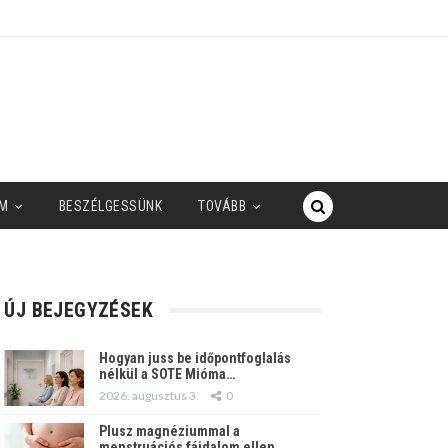
M
BESZÉLGESSÜNK
TOVÁBB
ÚJ BEJEGYZÉSEK
Hogyan juss be időpontfoglalás
nélkül a SOTE Mióma…
2026. augusztus 3.
0
Plusz magnéziummal a
menstruációs fájdalom ellen