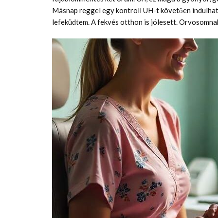
Másnap reggel egy kontroll UH-t követően indulha
lefeküdtem. A fekvés otthon is jólesett. Orvosomnak 