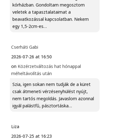
kórházban. Gondoltam megosztom
veletek a tapasztalataimat a
beavatkozással kapcsolatban. Nekem
egy 1,5-2cm-es…
Cserháti Gabi
2026-07-26 at 16:50
on
Közérzetváltozás hat hónappal
méheltávolítás után
Szia, igen sokan nem tudják de a küret
csak átmeneti vérzésenyhülést nyújt,
nem tartós megoldás. Javaslom azonnal
igyál palástfű, pásztortáska…
Liza
2026-07-25 at 16:23