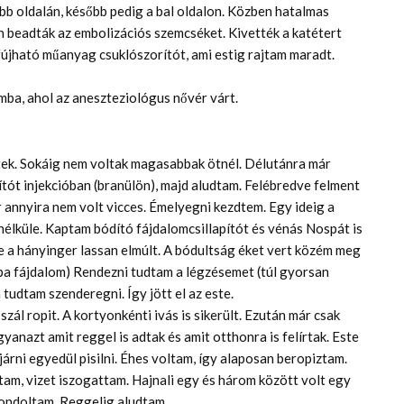
bb oldalán, később pedig a bal oldalon. Közben hatalmas
 beadták az embolizációs szemcséket. Kivették a katétert
lfújható műanyag csuklószorítót, ami estig rajtam maradt.
ba, ahol az aneszteziológus nővér várt.
ztek. Sokáig nem voltak magasabbak ötnél. Délutánra már
ítót injekcióban (branülön), majd aludtam. Felébredve felment
r annyira nem volt vicces. Émelyegni kezdtem. Egy ideig a
élküle. Kaptam bódító fájdalomcsillapítót és vénás Nospát is
e a hányinger lassan elmúlt. A bódultság éket vert közém meg
pa fájdalom) Rendezni tudtam a légzésemet (túl gyorsan
tudtam szenderegni. Így jött el az este.
zál ropit. A kortyonkénti ivás is sikerült. Ezután már csak
yanazt amit reggel is adtak és amit otthonra is felírtak. Este
járni egyedül pisilni. Éhes voltam, így alaposan beropiztam.
am, vizet iszogattam. Hajnali egy és három között volt egy
ondoltam. Reggelig aludtam.