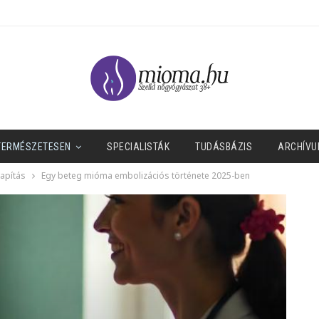
TERMÉSZETESEN
SPECIALISTÁK
TUDÁSBÁZIS
ARCHÍVU
lapítás
Egy beteg mióma embolizációs története 2025-ben