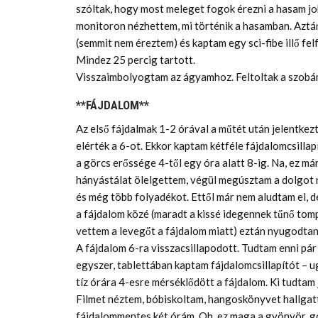
szóltak, hogy most meleget fogok érezni a hasam jo
monitoron nézhettem, mi történik a hasamban. Aztán
(semmit nem éreztem) és kaptam egy sci-fibe illő fe
Mindez 25 percig tartott.
Visszaimbolyogtam az ágyamhoz. Feltoltak a szobám
**FÁJDALOM**
Az első fájdalmak 1-2 órával a műtét után jelentke
elérték a 6-ot. Ekkor kaptam kétféle fájdalomcsillap
a görcs erőssége 4-től egy óra alatt 8-ig. Na, ez má
hányástálat ölelgettem, végül megúsztam a dolgot n
és még több folyadékot. Ettől már nem aludtam el, d
a fájdalom közé (maradt a kissé idegennek tűnő tom
vettem a levegőt a fájdalom miatt) eztán nyugodtan 
A fájdalom 6-ra visszacsillapodott. Tudtam enni pár s
egyszer, tablettában kaptam fájdalomcsillapítót – ug
tíz órára 4-esre mérséklődött a fájdalom. Ki tudtam 
Filmet néztem, bóbiskoltam, hangoskönyvet hallgatt
fájdalommentes két órám. Oh, ez maga a gyönyör, g