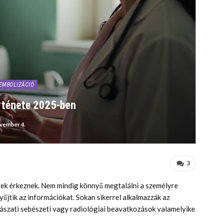
EMBOLIZÁCIÓ
rténete 2025-ben
vember 4.
3
írek érkeznek. Nem mindig könnyű megtalálni a személyre
űjtik az információkat. Sokan sikerrel alkalmazzák az
szati sebészeti vagy radiológiai beavatkozások valamelyike