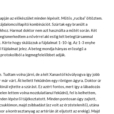
pján az előkészület minden lépését. Műtős „ruciba” öltöztem.
dalomcsillapító kombinációt. Szúrtak egy branült a
khoz. Harmat doktor nem azt használta a műtét során. Két
Megismerkedtem a nővérrel aki estig két betegtársammal
lt. Kérte hogy skálázzuk a fájdalmat 1-10-ig. Az 1-3 enyhe
l fájdalmat jelez. A beteg mondja hányas erősségű a
ó protokollból a legmegfelelőbbet adják.
. Tudtam volna járni, de a két Xanaxtól kóvályogva így jobb
r már várt. Át kellett feküdnöm egy röntgen ágyra. Doktor úr
lónál ejtette a szúrást. Ez azért fontos, mert így a lábadozás
en lettem volna mozdulatlanul feküdni), fel is kelhettem,
den lépésről tájékoztatott. Minden pontosan úgy zajlott,
suklómon, majd zsibbadást (ez volt az érzéstelenítő), utána
or a kontrasztanyag az artérián át eljutott az erekig). Majd