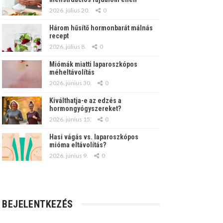
2026. július 20.
0
Három hűsítő hormonbarát málnás
recept
2026. július 8.
0
Miómák miatti laparoszkópos
méheltávolítás
2026. június 30.
0
Kiválthatja-e az edzés a
hormongyógyszereket?
2026. június 15.
0
Hasi vágás vs. laparoszkópos
mióma eltávolítás?
2026. június 9.
0
BEJELENTKEZÉS