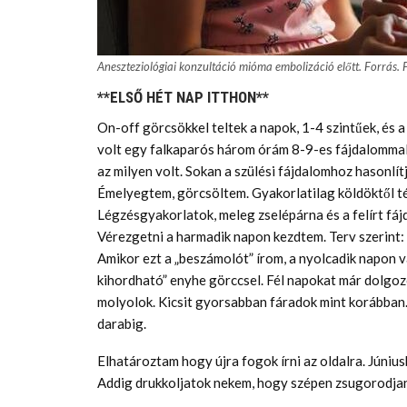
Aneszteziológiai konzultáció mióma embolizáció előtt. Forrás. 
**ELSŐ HÉT NAP ITTHON**
On-off görcsökkel teltek a napok, 1-4 szintűek, és 
volt egy falkaparós három órám 8-9-es fájdalommal 
az milyen volt. Sokan a szülési fájdalomhoz hasonlít
Émelyegtem, görcsöltem. Gyakorlatilag köldöktől té
Légzésgyakorlatok, meleg zselépárna és a felírt fájda
Vérezgetni a harmadik napon kezdtem. Terv szerint:
Amikor ezt a „beszámolót” írom, a nyolcadik napon
kihordható” enyhe görccsel. Fél napokat már dolgoz
molyolok. Kicsit gyorsabban fáradok mint korábban.
darabig.
Elhatároztam hogy újra fogok írni az oldalra. Júniu
Addig drukkoljatok nekem, hogy szépen zsugorodja