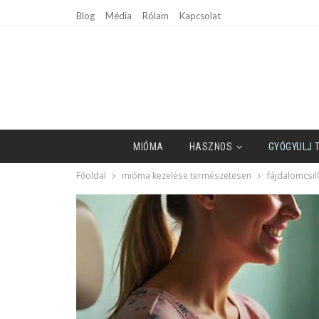
Blog
Média
Rólam
Kapcsolat
MIÓMA
HASZNOS
GYÓGYULJ 
Főoldal
mióma kezelése természetesen
fájdalomcsil