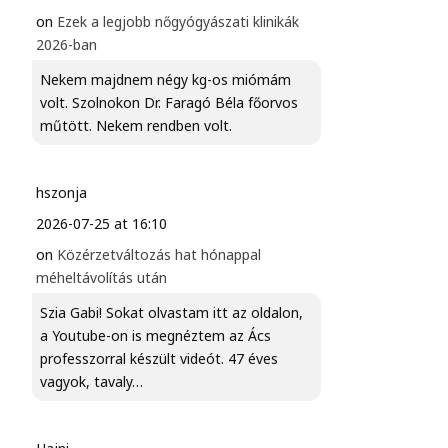
on
Ezek a legjobb nőgyógyászati klinikák
2026-ban
Nekem majdnem négy kg-os miómám
volt. Szolnokon Dr. Faragó Béla főorvos
műtött. Nekem rendben volt.
hszonja
2026-07-25 at 16:10
on
Közérzetváltozás hat hónappal
méheltávolítás után
Szia Gabi! Sokat olvastam itt az oldalon,
a Youtube-on is megnéztem az Ács
professzorral készült videót. 47 éves
vagyok, tavaly…