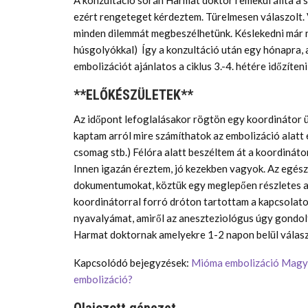
A konzultáció során Harmat doktor remekül állta a s
ezért rengeteget kérdeztem. Türelmesen válaszolt. 
minden dilemmát megbeszélhetünk. Késlekedni már nem
húsgolyókkal) Így a konzultáció után egy hónapra, 
embolizációt ajánlatos a ciklus 3.-4. hétére időzíteni
**ELŐKÉSZÜLETEK**
Az időpont lefoglalásakor rögtön egy koordinátor 
kaptam arról mire számíthatok az embolizáció alatt é
csomag stb.) Félóra alatt beszéltem át a koordinátor
Innen igazán éreztem, jó kezekben vagyok. Az egész c
dokumentumokat, köztük egy meglepően részletes an
koordinátorral forró dróton tartottam a kapcsolato
nyavalyámat, amiről az aneszteziológus úgy gondolt
Harmat doktornak amelyekre 1-2 napon belül válasz
Kapcsolódó bejegyzések:
Mióma embolizáció Magya
embolizáció?