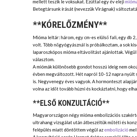
mellett teszik le voksukat. Ezúttal egy év eleji
mióma
Betegtársunk írását (nevezzük Virágnak) változtatá
**KÓRELŐZMÉNY**
Mióma leltár: három, egy cm-es elülső fali, egy db 2
volt. Több nőgyógyásznál is próbálkoztam, a sok k
laparoszkópos mióma eltávolítást ajánlottak. Végü
választom.
A miómák különösebb gondot hosszú ideig nem okozt
évben megváltozott. Hét napról 10-12 napra nyúlt s
is. Negyvenegy éves vagyok. A hormonteszt alapjá
volna az időt tovább húzni és kockáztatni, hogy elh
**ELSŐ KONZULTÁCIÓ**
Magyarországon négy mióma embolizációs szakértőr
ultrahang vizsgálat után átbeszéltük műtéti és kon
felépülés miatt döntöttem végül az
embolizáció
mell