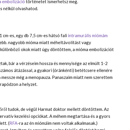
 embolizáció
történetet ismerhetsz meg.
s nélkül olvashatod.
,1 cm-es, egy db 7,5 cm-es hátsó fali
intramurális miómám
isebb. nagyobb mióma miatt méheltávolítást vagy
l különböző okok miatt úgy döntöttem, a mióma embolizációt
ak, bár a vérzéseim hossza és mennyisége az elmúlt 1-2
zámos átázással, a gyakori (óránkénti) betétcsere ellenére
n messze még a menopauza. Panaszaim miatt nem szerettem
arapódzon a helyzet.
ől tudok, de végül Harmat doktor mellett döntöttem. Az
zervatív kezelési opciókat. A méhem megtartása és a gyors
ett. (
RFA
-ra az én miómáim nem voltak alkalmasak.)