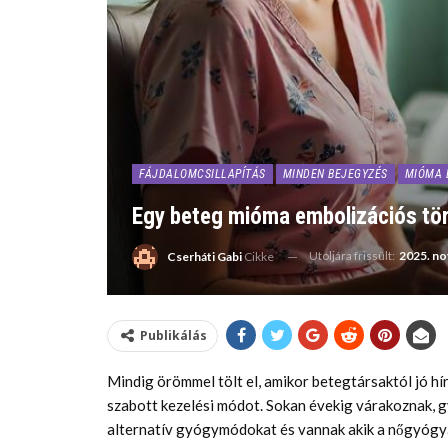
FÁJDALOMCSILLAPÍTÁS
MINDEN BEJEGYZÉS
MIÓMA 
Egy beteg mióma embolizációs tö
Utoljára frissült:
2025. no
Cserháti Gabi
Cikke
Publikálás
Mindig örömmel tölt el, amikor betegtársaktól jó h
szabott kezelési módot. Sokan évekig várakoznak, gy
alternatív gyógymódokat és vannak akik a nőgyógyá