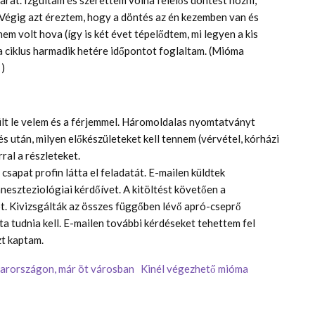
arat. Izgultam és szerettem volna felelős döntést hozni,
Végig azt éreztem, hogy a döntés az én kezemben van és
 volt hova (így is két évet tépelődtem, mi legyen a kis
a ciklus harmadik hetére időpontot foglaltam. (Mióma
 )
ült le velem és a férjemmel. Háromoldalas nyomtatványt
s után, milyen előkészületeket kell tennem (vérvétel, kórházi
ral a részleteket.
sapat profin látta el feladatát. E-mailen küldtek
eszteziológiai kérdőívet. A kitöltést követően a
t. Kivizsgálták az összes függőben lévő apró-cseprő
a tudnia kell. E-mailen további kérdéseket tehettem fel
t kaptam.
rországon, már öt városban
Kinél végezhető mióma