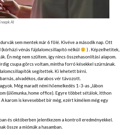
Freepk AI
a durvák sem mentek már 6 fölé. Kivéve a második nap. Ott
(kórházi vénás fájdalomcsillapító nélkül
) . Képzelhetitek,
ják. Én még nem szültem, így nincs összehasonlítási alapom.
rdig csupa görcs voltam, mintha forró késekkel szúrnának.
lomcsillapítók segítettek. Ki lehetett bírni.
 barnás, alvadékos, darabos vér távozott.
 vagyok. Még maradt némi hőemelkedés 1-3-as „lábon
om (ülőmunka, home office). Egyre többet sétálok, itthon
 A karom is kevesebbet bír még, ezért kímélem még egy
sban és októberben jelentkezem a kontroll eredményekkel.
nak össze a miómák a hasamban.