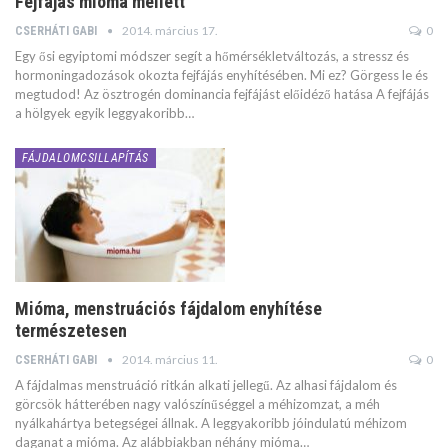
Fejfájás mióma mellett
2014. március 17.
0
CSERHÁTI GABI
Egy ősi egyiptomi módszer segít a hőmérsékletváltozás, a stressz és
hormoningadozások okozta fejfájás enyhítésében. Mi ez? Görgess le és
megtudod! Az ösztrogén dominancia fejfájást előidéző hatása A fejfájás
a hölgyek egyik leggyakoribb…
FÁJDALOMCSILLAPÍTÁS
Mióma, menstruációs fájdalom enyhítése
természetesen
2014. március 11.
0
CSERHÁTI GABI
A fájdalmas menstruáció ritkán alkati jellegű. Az alhasi fájdalom és
görcsök hátterében nagy valószínűséggel a méhizomzat, a méh
nyálkahártya betegségei állnak. A leggyakoribb jóindulatú méhizom
daganat a mióma. Az alábbiakban néhány mióma…