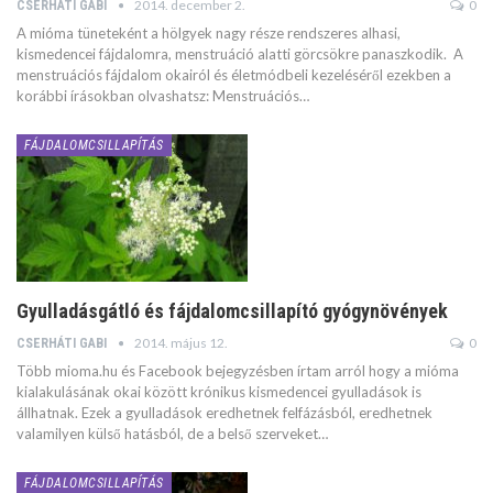
2014. december 2.
0
CSERHÁTI GABI
A mióma tüneteként a hölgyek nagy része rendszeres alhasi,
kismedencei fájdalomra, menstruáció alatti görcsökre panaszkodik. A
menstruációs fájdalom okairól és életmódbeli kezeléséről ezekben a
korábbi írásokban olvashatsz: Menstruációs…
FÁJDALOMCSILLAPÍTÁS
Gyulladásgátló és fájdalomcsillapító gyógynövények
2014. május 12.
0
CSERHÁTI GABI
Több mioma.hu és Facebook bejegyzésben írtam arról hogy a mióma
kialakulásának okai között krónikus kismedencei gyulladások is
állhatnak. Ezek a gyulladások eredhetnek felfázásból, eredhetnek
valamilyen külső hatásból, de a belső szerveket…
FÁJDALOMCSILLAPÍTÁS