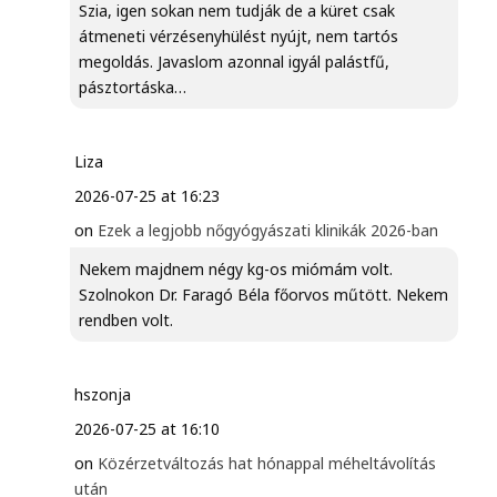
Szia, igen sokan nem tudják de a küret csak
átmeneti vérzésenyhülést nyújt, nem tartós
megoldás. Javaslom azonnal igyál palástfű,
pásztortáska…
Liza
2026-07-25 at 16:23
on
Ezek a legjobb nőgyógyászati klinikák 2026-ban
Nekem majdnem négy kg-os miómám volt.
Szolnokon Dr. Faragó Béla főorvos műtött. Nekem
rendben volt.
hszonja
2026-07-25 at 16:10
on
Közérzetváltozás hat hónappal méheltávolítás
után