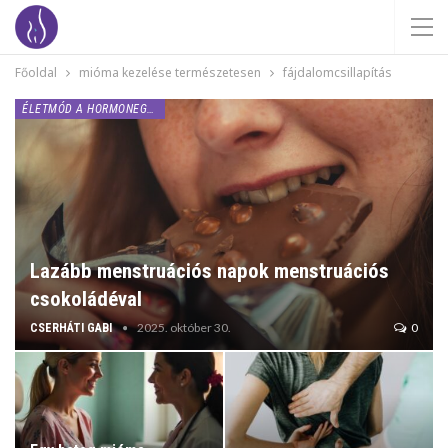
Főoldal
mióma kezelése természetesen
fájdalomcsillapítás
ÉLETMÓD A HORMONEGYENSÚLYÉRT
Lazább menstruációs napok menstruációs
csokoládéval
2025. október 30.
0
CSERHÁTI GABI