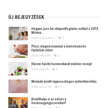
ÚJ BEJEGYZÉSEK
Hogyan juss be időpontfoglalás nélkül a SOTE
Mióma…
2026. augusztus 3.
0
Plusz magnéziummal a menstruációs
fájdalom ellen
2026. július 20.
0
Három hűsítő hormonbarát málnás recept
2026. július 8.
0
Miómák miatti laparoszkópos méheltávolítás
2026. június 30.
0
Kiválthatja-e az edzés a
hormongyógyszereket?