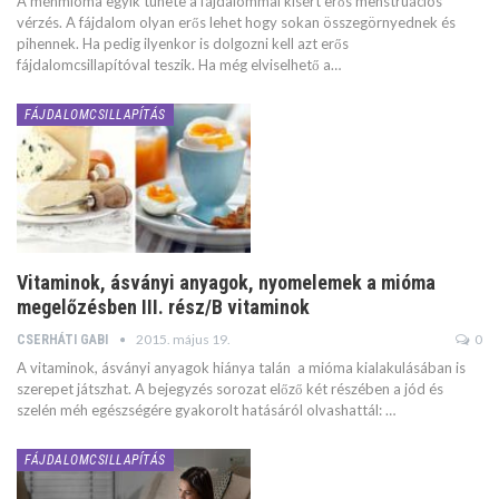
A méhmióma egyik tünete a fájdalommal kísért erős menstruációs
vérzés. A fájdalom olyan erős lehet hogy sokan összegörnyednek és
pihennek. Ha pedig ilyenkor is dolgozni kell azt erős
fájdalomcsillapítóval teszik. Ha még elviselhető a…
FÁJDALOMCSILLAPÍTÁS
Vitaminok, ásványi anyagok, nyomelemek a mióma
megelőzésben III. rész/B vitaminok
2015. május 19.
0
CSERHÁTI GABI
A vitaminok, ásványi anyagok hiánya talán a mióma kialakulásában is
szerepet játszhat. A bejegyzés sorozat előző két részében a jód és
szelén méh egészségére gyakorolt hatásáról olvashattál: …
FÁJDALOMCSILLAPÍTÁS