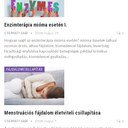
Enzimterápia mióma esetén I.
2018. május 29.
1
CSERHÁTI GABI
Hogyan segít az enzimterápia mióma esetén? mióma tünetek (alhasi
nyomás érzés, alhasi fájdalom, kismedencei fájdalom, levertség,
fáradtság) enyhítése kapcsolódó betegségek például krónikus
méhgyulladás, kismedencei gyulladás…
FÁJDALOMCSILLAPÍTÁS
Menstruációs fájdalom életviteli csillapítása
2018. május 7.
0
CSERHÁTI GABI