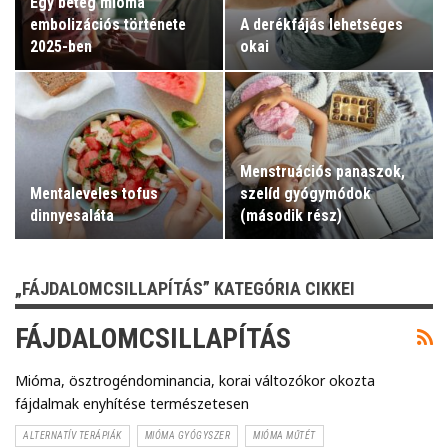
Egy beteg mióma
embolizációs története
A derékfájás lehetséges
2025-ben
okai
Menstruációs panaszok,
Mentaleveles tofus
szelíd gyógymódok
dinnyesaláta
(második rész)
„FÁJDALOMCSILLAPÍTÁS” KATEGÓRIA CIKKEI
FÁJDALOMCSILLAPÍTÁS
Mióma, ösztrogéndominancia, korai változókor okozta
fájdalmak enyhítése természetesen
ALTERNATÍV TERÁPIÁK
MIÓMA GYÓGYSZER
MIÓMA MŰTÉT