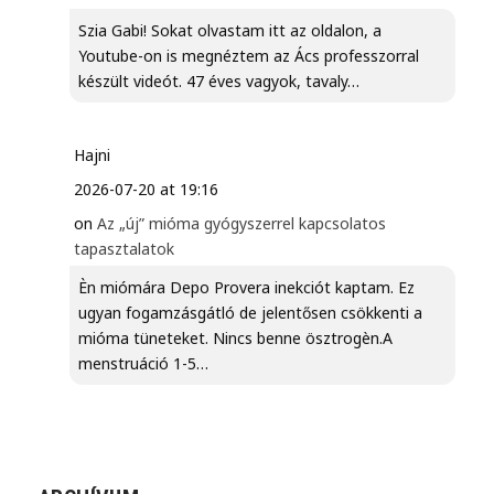
Szia Gabi! Sokat olvastam itt az oldalon, a
Youtube-on is megnéztem az Ács professzorral
készült videót. 47 éves vagyok, tavaly…
Hajni
2026-07-20 at 19:16
on
Az „új” mióma gyógyszerrel kapcsolatos
tapasztalatok
Èn miómára Depo Provera inekciót kaptam. Ez
ugyan fogamzásgátló de jelentősen csökkenti a
mióma tüneteket. Nincs benne ösztrogèn.A
menstruáció 1-5…