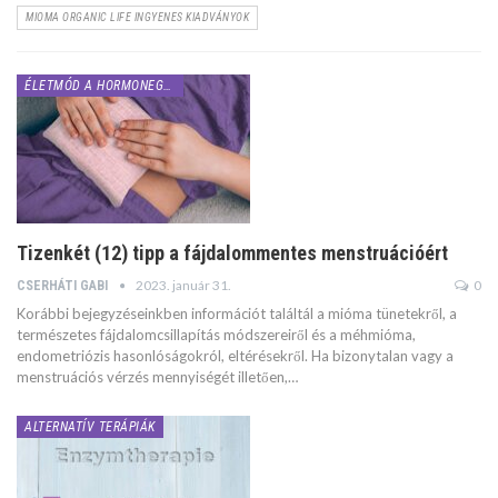
MIOMA ORGANIC LIFE INGYENES KIADVÁNYOK
ÉLETMÓD A HORMONEGYENSÚLYÉRT
Tizenkét (12) tipp a fájdalommentes menstruációért
2023. január 31.
0
CSERHÁTI GABI
Korábbi bejegyzéseinkben információt találtál a mióma tünetekről, a
természetes fájdalomcsillapítás módszereiről és a méhmióma,
endometriózis hasonlóságokról, eltérésekről. Ha bizonytalan vagy a
menstruációs vérzés mennyiségét illetően,…
ALTERNATÍV TERÁPIÁK