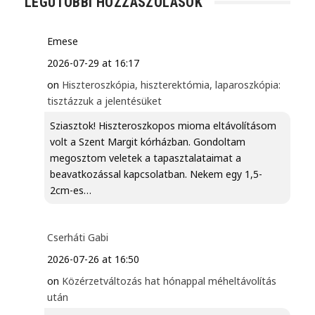
LEGUTÓBBI HOZZÁSZÓLÁSOK
Emese
2026-07-29 at 16:17
on
Hiszteroszkópia, hiszterektómia, laparoszkópia:
tisztázzuk a jelentésüket
Sziasztok! Hiszteroszkopos mioma eltávolításom
volt a Szent Margit kórházban. Gondoltam
megosztom veletek a tapasztalataimat a
beavatkozással kapcsolatban. Nekem egy 1,5-
2cm-es…
Cserháti Gabi
2026-07-26 at 16:50
on
Közérzetváltozás hat hónappal méheltávolítás
után