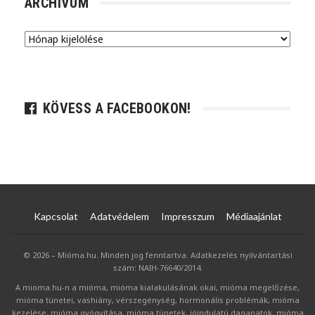
ARCHÍVUM
Archívum
KÖVESS A FACEBOOKON!
Kapcsolat
Adatvédelem
Impresszum
Médiaajánlat
© 2026 – Mióma.hu. Minden jog fenntartva. Adatkezelés nyilvántartási
szám: NAIH-76640/2014.
A mioma.hu-n a mióma, mióma kialakulásának okai, mióma megelőzése,
mióma tünetei, vashiány, vérszegénység, hormonális problémák, mióma
kezelése, mióma gyógyítása, mióma tünetek, jóindulatú daganatok, mióma