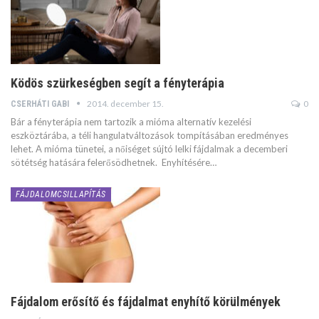
Ködös szürkeségben segít a fényterápia
2014. december 15.
0
CSERHÁTI GABI
Bár a fényterápia nem tartozik a mióma alternatív kezelési
eszköztárába, a téli hangulatváltozások tompításában eredményes
lehet. A mióma tünetei, a nőiséget sújtó lelki fájdalmak a decemberi
sötétség hatására felerősödhetnek. Enyhítésére…
FÁJDALOMCSILLAPÍTÁS
Fájdalom erősítő és fájdalmat enyhítő körülmények