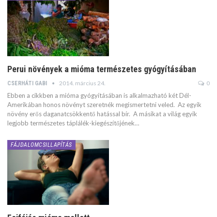
Perui növények a mióma természetes gyógyításában
2014. március 24.
0
CSERHÁTI GABI
Ebben a cikkben a mióma gyógyításában is alkalmazható két Dél-
Amerikában honos növényt szeretnék megismertetni veled. Az egyik
növény erős daganatcsökkentő hatással bír. A másikat a világ egyik
legjobb természetes táplálék-kiegészítőjének…
FÁJDALOMCSILLAPÍTÁS