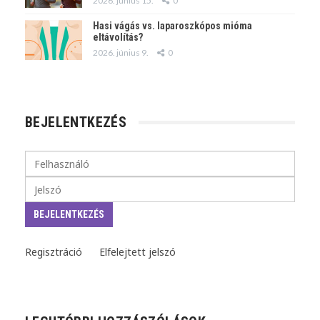
2026. június 15.
0
Hasi vágás vs. laparoszkópos mióma
eltávolítás?
2026. június 9.
0
BEJELENTKEZÉS
Regisztráció
Elfelejtett jelszó