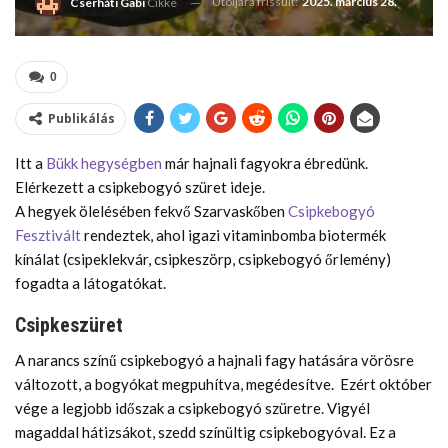
Utoljára frissült:
2025. március 28.
Cserháti Gabi
Cikke
0
Publikálás
Itt a
Bükk hegységben
már hajnali fagyokra ébredünk.
Elérkezett a csipkebogyó szüret ideje.
A hegyek ölelésében fekvő Szarvaskőben
Csipkebogyó
Fesztivált
rendeztek, ahol igazi vitaminbomba biotermék
kínálat (csipeklekvár, csipkeszörp, csipkebogyó őrlemény)
fogadta a látogatókat.
Csipkeszüret
A narancs színű csipkebogyó a hajnali fagy hatására vörösre
változott, a bogyókat megpuhítva, megédesítve. Ezért október
vége a legjobb időszak a csipkebogyó szüretre. Vigyél
magaddal hátizsákot, szedd színültig csipkebogyóval. Ez a