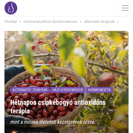
Főoldal
mióma kezelése természetesen
alternatív terápiák
ALTERNATÍV TERÁPIÁK
HÁZI GYÓGYMÓDOK
HORMONDIÉTA
Hétnapos csipkebogyó antioxidáns
terápia
mint a mióma életviteli kezelésének része