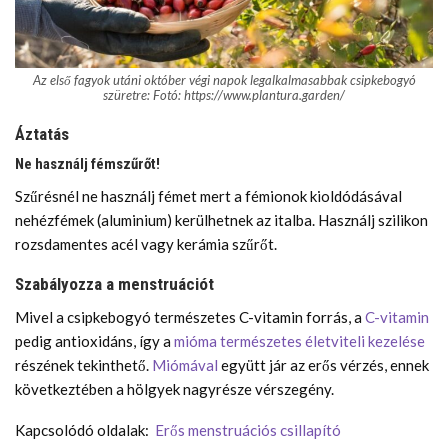
Az első fagyok utáni október végi napok legalkalmasabbak csipkebogyó
szüretre: Fotó: https://www.plantura.garden/
Áztatás
Ne használj fémszűrőt!
Szűrésnél ne használj fémet mert a fémionok kioldódásával
nehézfémek (aluminium) kerülhetnek az italba. Használj szilikon
rozsdamentes acél vagy kerámia szűrőt.
Szabályozza a menstruációt
Mivel a csipkebogyó természetes C-vitamin forrás, a
C-vitamin
pedig antioxidáns, így a
mióma természetes életviteli kezelése
részének tekinthető.
Miómával
együtt jár az erős vérzés, ennek
következtében a hölgyek nagyrésze vérszegény.
Kapcsolódó oldalak:
Erős menstruációs csillapító