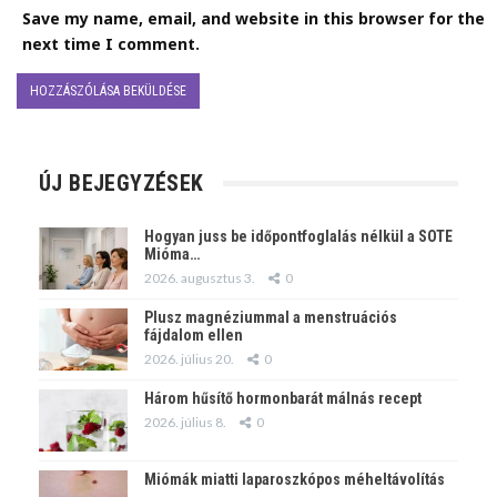
Save my name, email, and website in this browser for the
next time I comment.
ÚJ BEJEGYZÉSEK
Hogyan juss be időpontfoglalás nélkül a SOTE
Mióma…
2026. augusztus 3.
0
Plusz magnéziummal a menstruációs
fájdalom ellen
2026. július 20.
0
Három hűsítő hormonbarát málnás recept
2026. július 8.
0
Miómák miatti laparoszkópos méheltávolítás