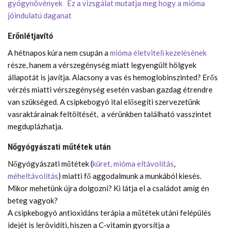
gyógynövények
Ez a vizsgálat mutatja meg hogy a mióma
jóindulatú daganat
Erőnlétjavító
A hétnapos kúra nem csupán a
mióma életviteli kezelésének
része, hanem a vérszegénység miatt legyengült hölgyek
állapotát is javítja. Alacsony a vas és hemoglobinszinted? Erős
vérzés miatti vérszegénység esetén vasban gazdag étrendre
van szükséged. A csipkebogyó ital elősegíti szervezetünk
vasraktárainak feltöltését, a vérünkben található vasszintet
megduplázhatja.
Nőgyógyászati műtétek után
Nőgyógyászati műtétek (
küret,
mióma eltávolítás
,
méheltávolítás
) miatti fő aggodalmunk a munkából kiesés.
Mikor mehetünk újra dolgozni? Ki látja el a családot amíg én
beteg vagyok?
A csipkebogyó antioxidáns terápia a műtétek utáni felépülés
idejét is lerövidíti, hiszen a C-vitamin gyorsítja a