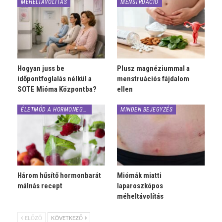
MÉHELTÁVOLÍTÁS
MENSTRUÁCIÓ
Hogyan juss be
Plusz magnéziummal a
időpontfoglalás nélkül a
menstruációs fájdalom
SOTE Mióma Központba?
ellen
ÉLETMÓD A HORMONEGYENSÚLYÉRT
MINDEN BEJEGYZÉS
Három hűsítő hormonbarát
Miómák miatti
málnás recept
laparoszkópos
méheltávolítás
ELŐZŐ
KÖVETKEZŐ