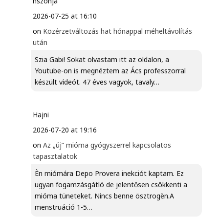
hszonja
2026-07-25 at 16:10
on
Közérzetváltozás hat hónappal méheltávolítás
után
Szia Gabi! Sokat olvastam itt az oldalon, a
Youtube-on is megnéztem az Ács professzorral
készült videót. 47 éves vagyok, tavaly…
Hajni
2026-07-20 at 19:16
on
Az „új” mióma gyógyszerrel kapcsolatos
tapasztalatok
Èn miómára Depo Provera inekciót kaptam. Ez
ugyan fogamzásgátló de jelentősen csökkenti a
mióma tüneteket. Nincs benne ösztrogèn.A
menstruáció 1-5…