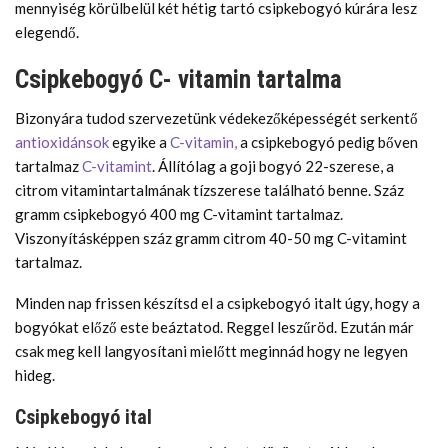
mennyiség körülbelül két hétig tartó csipkebogyó kúrára lesz
elegendő.
Csipkebogyó C- vitamin tartalma
Bizonyára tudod szervezetünk védekezőképességét serkentő
antioxidánsok
egyike a
C-vitamin,
a csipkebogyó pedig bőven
tartalmaz
C-vitamint
. Állítólag a goji bogyó 22-szerese, a
citrom vitamintartalmának tízszerese található benne. Száz
gramm csipkebogyó 400 mg C-vitamint tartalmaz.
Viszonyításképpen száz gramm citrom 40-50 mg C-vitamint
tartalmaz.
Minden nap frissen készítsd el a csipkebogyó italt úgy, hogy a
bogyókat előző este beáztatod. Reggel leszűröd. Ezután már
csak meg kell langyosítani mielőtt meginnád hogy ne legyen
hideg.
Csipkebogyó ital