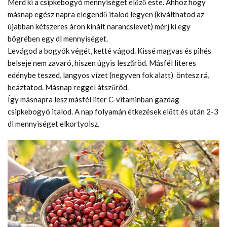
Mérd ki a csipkebogyó mennyiséget előző este. Ahhoz hogy
másnap egész napra elegendő italod legyen (kiválthatod az
újabban kétszeres áron kínált narancslevet) mérj ki egy
bögrében egy dl mennyiséget.
Levágod a bogyók végét, ketté vágod. Kissé magvas és pihés
belseje nem zavaró, hiszen úgyis leszűröd. Másfél literes
edénybe teszed, langyos vízet (negyven fok alatt) öntesz rá,
beáztatod. Másnap reggel átszűröd.
Így másnapra lesz másfél liter C-vitaminban gazdag
csipkebogyó italod. A nap folyamán étkezések előtt és után 2-3
dl mennyiséget elkortyolsz.