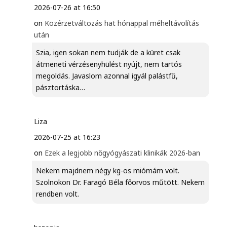
2026-07-26 at 16:50
on
Közérzetváltozás hat hónappal méheltávolítás
után
Szia, igen sokan nem tudják de a küret csak
átmeneti vérzésenyhülést nyújt, nem tartós
megoldás. Javaslom azonnal igyál palástfű,
pásztortáska…
Liza
2026-07-25 at 16:23
on
Ezek a legjobb nőgyógyászati klinikák 2026-ban
Nekem majdnem négy kg-os miómám volt.
Szolnokon Dr. Faragó Béla főorvos műtött. Nekem
rendben volt.