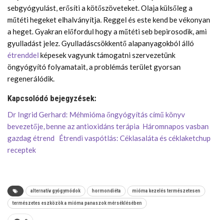
sebgyógyulást, erősíti a kötőszöveteket. Olaja külsőleg a
műtéti hegeket elhalványítja. Reggel és este kend be vékonyan
a heget. Gyakran előfordul hogy a műtéti seb bepirosodik, ami
gyulladást jelez. Gyulladáscsökkentő alapanyagokból álló
étrenddel
képesek vagyunk támogatni szervezetünk
öngyógyító folyamatait, a problémás terület gyorsan
regenerálódik.
Kapcsolódó bejegyzések:
Dr Ingrid Gerhard: Méhmióma őngyógyítás című könyv
bevezetője, benne az antioxidáns terápia
Háromnapos vasban
gazdag étrend
Étrendi vaspótlás: Céklasaláta és céklaketchup
receptek
alternatív gyógymódok
hormondiéta
mióma kezelés természetesen
természetes eszközök a mióma panaszok mérséklésében