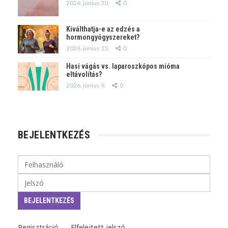
2026. június 30.
0
Kiválthatja-e az edzés a
hormongyógyszereket?
2026. június 15.
0
Hasi vágás vs. laparoszkópos mióma
eltávolítás?
2026. június 9.
0
BEJELENTKEZÉS
Regisztráció
Elfelejtett jelszó