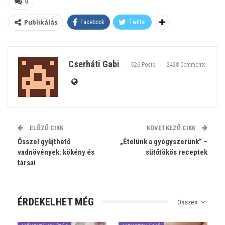
0
Publikálás
Facebook
Twitter
Cserháti Gabi
526 Posts
2428 Comments
ELŐZŐ CIKK
KÖVETKEZŐ CIKK
Ősszel gyűjthető
„Ételünk a gyógyszerünk” –
vadnövények: kökény és
sütőtökös receptek
társai
ÉRDEKELHET MÉG
Összes