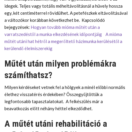
idegek. Teljes vagy totális méheltávolításnál a hüvely hossza
egy, két centiméterrel rövidülhet. A petefészkek eltávolításával
a változókor korábban következhet be. Kapcsolódó
bejegyzések:
Hogyan tovább mióma műtét után a
varratszedéstől a munka elkezdésének időpontjáig
A mióma
műtét utáni hat hétről a megerőltető házimunka kerülésétől a
kerülendő élelmiszerekig
Műtét után milyen problémákra
számíthatsz?
Milyen kérdéseket vetnek fel a hölgyek a minél előbbi normális
élethez visszatérés érdekében? Összegyűjtöttük a
legfontosabb tapasztalatokat. A felkészülés már a
beavatkozás előtt néhány héttel elkezdődhet.
A műtét utáni rehabilitáció a