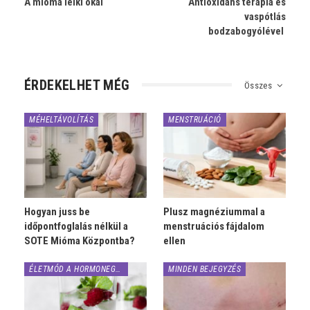
A mióma lelki okai
Antioxidáns terápia és
vaspótlás
bodzabogyólével
ÉRDEKELHET MÉG
Összes
MÉHELTÁVOLÍTÁS
MENSTRUÁCIÓ
Hogyan juss be
Plusz magnéziummal a
időpontfoglalás nélkül a
menstruációs fájdalom
SOTE Mióma Központba?
ellen
ÉLETMÓD A HORMONEGYENSÚLYÉRT
MINDEN BEJEGYZÉS