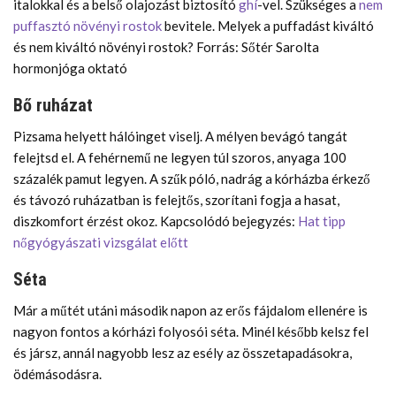
italokkal és a belső olajozást biztosító
ghí
-vel. Szükséges a
nem
puffasztó növényi rostok
bevitele. Melyek a puffadást kiváltó
és nem kiváltó növényi rostok? Forrás: Sőtér Sarolta
hormonjóga oktató
Bő ruházat
Pizsama helyett hálóinget viselj. A mélyen bevágó tangát
felejtsd el. A fehérnemű ne legyen túl szoros, anyaga 100
százalék pamut legyen. A szűk póló, nadrág a kórházba érkező
és távozó ruházatban is felejtős, szorítani fogja a hasat,
diszkomfort érzést okoz. Kapcsolódó bejegyzés:
Hat tipp
nőgyógyászati vizsgálat előtt
Séta
Már a műtét utáni második napon az erős fájdalom ellenére is
nagyon fontos a kórházi folyosói séta. Minél később kelsz fel
és jársz, annál nagyobb lesz az esély az összetapadásokra,
ödémásodásra.