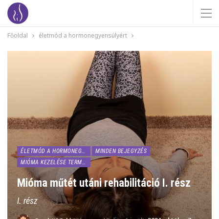
Főoldal
életmód a hormonegyensúlyért
ÉLETMÓD A HORMONEGYENSÚLYÉRT
MINDEN BEJEGYZÉS
MIÓMA KEZELÉSE TERMÉSZETESEN
Mióma műtét utáni rehabilitáció I. rész
I. rész