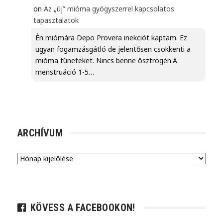
on
Az „új” mióma gyógyszerrel kapcsolatos
tapasztalatok
Èn miómára Depo Provera inekciót kaptam. Ez
ugyan fogamzásgátló de jelentősen csökkenti a
mióma tüneteket. Nincs benne ösztrogèn.A
menstruáció 1-5…
ARCHÍVUM
Archívum
KÖVESS A FACEBOOKON!