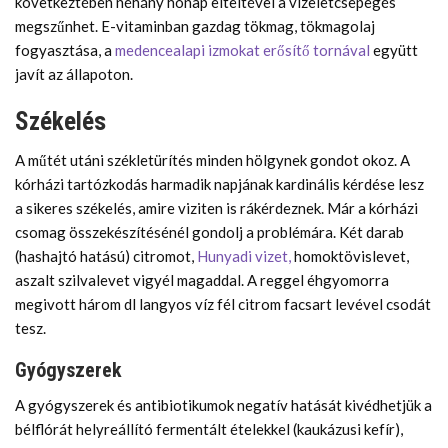
következtében néhány hónap elteltével a vizeletcsepegés
megszűnhet. E-vitaminban gazdag tökmag, tökmagolaj
fogyasztása, a
medencealapi izmokat erősítő tornával
együtt
javít az állapoton.
Székelés
A műtét utáni székletürítés minden hölgynek gondot okoz. A
kórházi tartózkodás harmadik napjának kardinális kérdése lesz
a sikeres székelés, amire viziten is rákérdeznek. Már a kórházi
csomag összekészítésénél gondolj a problémára. Két darab
(hashajtó hatású) citromot,
Hunyadi vizet,
homoktövislevet,
aszalt szilvalevet vigyél magaddal. A reggel éhgyomorra
megivott három dl langyos víz fél citrom facsart levével csodát
tesz.
Gyógyszerek
A gyógyszerek és antibiotikumok negatív hatását kivédhetjük a
bélflórát helyreállító fermentált ételekkel (kaukázusi kefír),