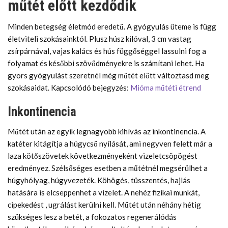
műtét előtt kezdődik
Minden betegség életmód eredetű. A gyógyulás üteme is függ
életviteli szokásainktól. Plusz húsz kilóval, 3 cm vastag
zsírpárnával, vajas kalács és hús függőséggel lassulni fog a
folyamat és későbbi szövődményekre is számítani lehet. Ha
gyors gyógyulást szeretnél még műtét előtt változtasd meg
szokásaidat. Kapcsolódó bejegyzés:
Mióma műtéti étrend
Inkontinencia
Műtét után az egyik legnagyobb kihívás az inkontinencia. A
katéter kitágítja a húgycső nyílását, ami negyven felett már a
laza kötőszövetek következményeként vizeletcsöpögést
eredményez. Szélsőséges esetben a műtétnél megsérülhet a
húgyhólyag, húgyvezeték. Köhögés, tüsszentés, hajlás
hatására is elcseppenhet a vizelet. A nehéz fizikai munkát,
cipekedést , ugrálást kerülni kell. Műtét után néhány hétig
szükséges lesz a betét, a fokozatos regenerálódás