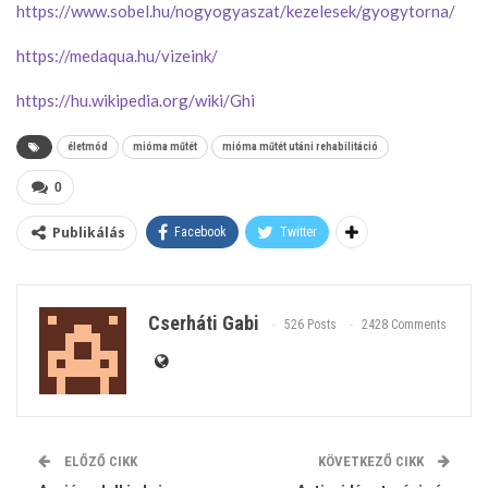
https://www.sobel.hu/nogyogyaszat/kezelesek/gyogytorna/
https://medaqua.hu/vizeink/
https://hu.wikipedia.org/wiki/Ghi
életmód
mióma műtét
mióma műtét utáni rehabilitáció
0
Publikálás
Facebook
Twitter
Cserháti Gabi
526 Posts
2428 Comments
ELŐZŐ CIKK
KÖVETKEZŐ CIKK