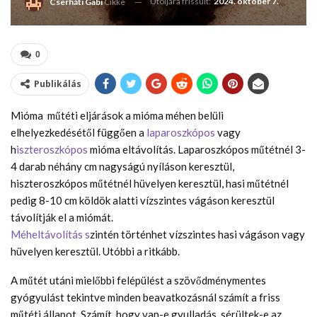
Utoljára frissült:
2024. október 7.
Cserháti Gabi
Cikke
0
Publikálás
Mióma műtéti eljárások a mióma méhen belüli
elhelyezkedésétől függően a
laparoszkópos
vagy
h
iszteroszkópos
mióma eltávolítás. Laparoszkópos műtétnél 3-
4 darab néhány cm nagyságú nyíláson keresztül,
hiszteroszkópos műtétnél hüvelyen keresztül, hasi műtétnél
pedig 8-10 cm köldök alatti vízszintes vágáson keresztül
távolítják el a miómát.
Méheltávolítás s
zintén történhet vízszintes hasi vágáson vagy
hüvelyen keresztül. Utóbbi a ritkább.
A műtét utáni mielőbbi felépülést a szövődménymentes
gyógyulást tekintve minden beavatkozásnál számít a friss
műtéti állapot. Számít, hogy van-e gyulladás, sérültek-e az