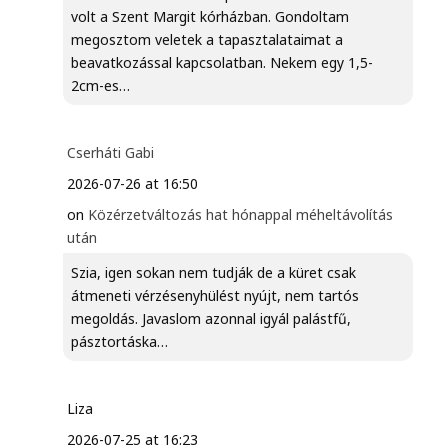
volt a Szent Margit kórházban. Gondoltam
megosztom veletek a tapasztalataimat a
beavatkozással kapcsolatban. Nekem egy 1,5-
2cm-es…
Cserháti Gabi
2026-07-26 at 16:50
on
Közérzetváltozás hat hónappal méheltávolítás
után
Szia, igen sokan nem tudják de a küret csak
átmeneti vérzésenyhülést nyújt, nem tartós
megoldás. Javaslom azonnal igyál palástfű,
pásztortáska…
Liza
2026-07-25 at 16:23