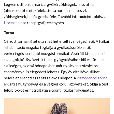
Legyen otthon barnarizs, gyökérzöldségek, friss alma
(almakompót) retekfélék, tiszta hormonmentes víz,
zöldséglevek, hal és gombaféle. További információt találsz a
Hormondiéta
receptgyűjteményben.
Torna
Célzott torna műtét után hat hét elteltével végezhető. A fizikai
rehabilitáció magába foglalja a gyulladáscsökkentő,
vérkeringés-serkentő mozgásformákat. A sérült kismedencei
szalagok, kötőszövetek teljes gyógyulásához idő és türelem
szükséges, az első hónapokban már nyolcvan százalékos
eredménnyel is elégedett lehetsz. Egy év elteltével állhat
helyre az eredeti száz százalékos állapot. A
kismedencei torna
erősíti a húgyhólyag és a végbél körüli szöveteket, oldja a testi,
lelki blokkot és hátráltatja a csontritkulás folyamatát.