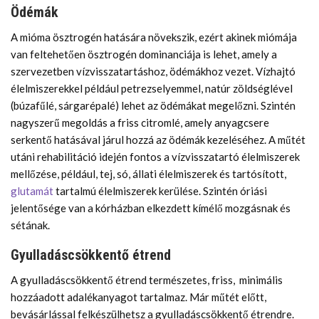
Ödémák
A mióma ösztrogén hatására növekszik, ezért akinek miómája
van feltehetően ösztrogén dominanciája is lehet, amely a
szervezetben vízvisszatartáshoz, ödémákhoz vezet. Vízhajtó
élelmiszerekkel például petrezselyemmel, natúr zöldséglével
(búzafűlé, sárgarépalé) lehet az ödémákat megelőzni. Szintén
nagyszerű megoldás a friss citromlé, amely anyagcsere
serkentő hatásával járul hozzá az ödémák kezeléséhez. A műtét
utáni rehabilitáció idején fontos a vízvisszatartó élelmiszerek
mellőzése, például, tej, só, állati élelmiszerek és tartósított,
glutamát
tartalmú élelmiszerek kerülése. Szintén óriási
jelentősége van a kórházban elkezdett kímélő mozgásnak és
sétának.
Gyulladáscsökkentő étrend
A gyulladáscsökkentő étrend természetes, friss, minimális
hozzáadott adalékanyagot tartalmaz. Már műtét előtt,
bevásárlással felkészülhetsz a gyulladáscsökkentő étrendre.