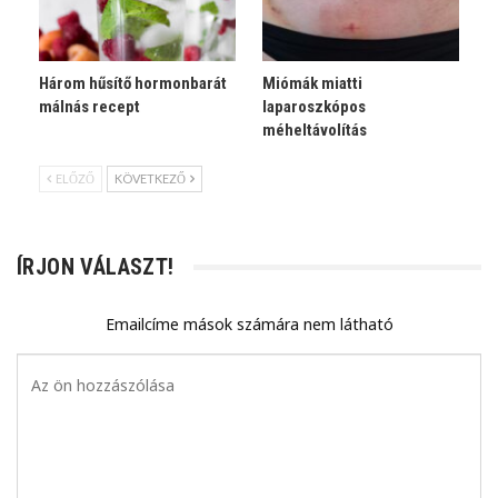
Három hűsítő hormonbarát
Miómák miatti
málnás recept
laparoszkópos
méheltávolítás
ELŐZŐ
KÖVETKEZŐ
ÍRJON VÁLASZT!
Emailcíme mások számára nem látható