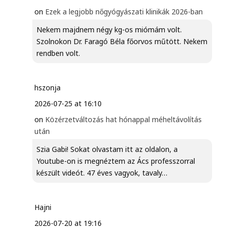
on
Ezek a legjobb nőgyógyászati klinikák 2026-ban
Nekem majdnem négy kg-os miómám volt.
Szolnokon Dr. Faragó Béla főorvos műtött. Nekem
rendben volt.
hszonja
2026-07-25 at 16:10
on
Közérzetváltozás hat hónappal méheltávolítás
után
Szia Gabi! Sokat olvastam itt az oldalon, a
Youtube-on is megnéztem az Ács professzorral
készült videót. 47 éves vagyok, tavaly…
Hajni
2026-07-20 at 19:16