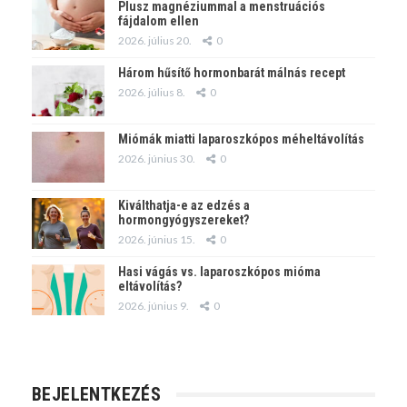
Plusz magnéziummal a menstruációs
fájdalom ellen
2026. július 20.
0
Három hűsítő hormonbarát málnás recept
2026. július 8.
0
Miómák miatti laparoszkópos méheltávolítás
2026. június 30.
0
Kiválthatja-e az edzés a
hormongyógyszereket?
2026. június 15.
0
Hasi vágás vs. laparoszkópos mióma
eltávolítás?
2026. június 9.
0
BEJELENTKEZÉS