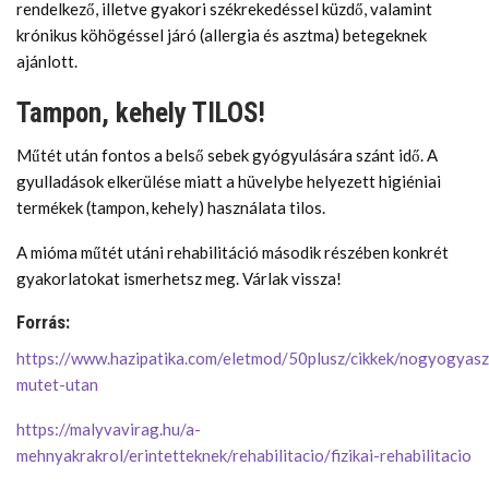
rendelkező, illetve gyakori székrekedéssel küzdő, valamint
krónikus köhögéssel járó (allergia és asztma) betegeknek
ajánlott.
Tampon, kehely TILOS!
Műtét után fontos a belső sebek gyógyulására szánt idő. A
gyulladások elkerülése miatt a hüvelybe helyezett higiéniai
termékek (tampon, kehely) használata tilos.
A mióma műtét utáni rehabilitáció második részében konkrét
gyakorlatokat ismerhetsz meg. Várlak vissza!
Forrás:
https://www.hazipatika.com/eletmod/50plusz/cikkek/nogyogyasz
mutet-utan
https://malyvavirag.hu/a-
mehnyakrakrol/erintetteknek/rehabilitacio/fizikai-rehabilitacio