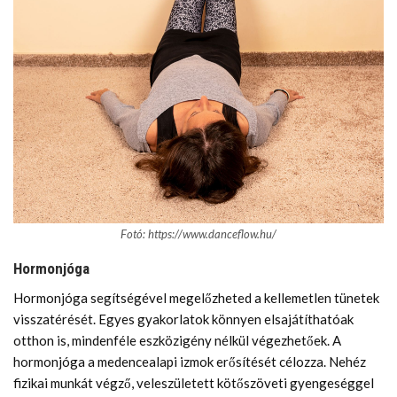
Fotó: https://www.danceflow.hu/
Hormonjóga
Hormonjóga segítségével megelőzheted a kellemetlen tünetek
visszatérését. Egyes gyakorlatok könnyen elsajátíthatóak
otthon is, mindenféle eszközigény nélkül végezhetőek. A
hormonjóga a medencealapi izmok erősítését célozza. Nehéz
fizikai munkát végző, veleszületett kötőszöveti gyengeséggel