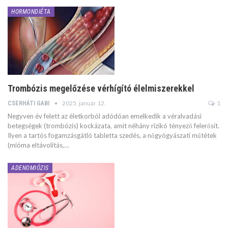
HORMONDIÉTA
Trombózis megelőzése vérhígító élelmiszerekkel
2025. január 12.
1
CSERHÁTI GABI
Negyven év felett az életkorból adódóan emelkedik a véralvadási
betegségek (trombózis) kockázata, amit néhány rizikó tényező felerősít.
Ilyen a tartós fogamzásgátló tabletta szedés, a nőgyógyászati műtétek
(mióma eltávolítás,…
ADENOMIÓZIS