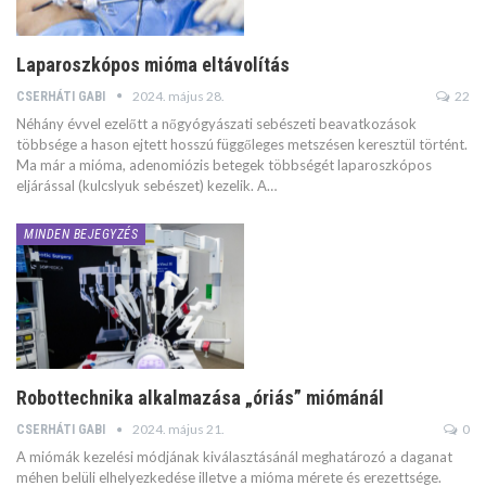
Laparoszkópos mióma eltávolítás
2024. május 28.
22
CSERHÁTI GABI
Néhány évvel ezelőtt a nőgyógyászati sebészeti beavatkozások
többsége a hason ejtett hosszú függőleges metszésen keresztül történt.
Ma már a mióma, adenomiózis betegek többségét laparoszkópos
eljárással (kulcslyuk sebészet) kezelik. A…
MINDEN BEJEGYZÉS
Robottechnika alkalmazása „óriás” miómánál
2024. május 21.
0
CSERHÁTI GABI
A miómák kezelési módjának kiválasztásánál meghatározó a daganat
méhen belüli elhelyezkedése illetve a mióma mérete és erezettsége.