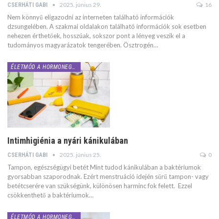
2025. június 29.
16
CSERHÁTI GABI
Nem könnyű eligazodni az interneten található információk
dzsungelében. A szakmai oldalakon található információk sok esetben
nehezen érthetőek, hosszúak, sokszor pont a lényeg veszik el a
tudományos magyarázatok tengerében. Ösztrogén…
ÉLETMÓD A HORMONEGYENSÚLYÉRT
Intimhigiénia a nyári kánikulában
2025. június 25.
0
CSERHÁTI GABI
Tampon, egészségügyi betét Mint tudod kánikulában a baktériumok
gyorsabban szaporodnak. Ezért menstruáció idején sűrű tampon- vagy
betétcserére van szükségünk, különösen harminc fok felett. Ezzel
csökkenthető a baktériumok…
ÉLETMÓD A HORMONEGYENSÚLYÉRT