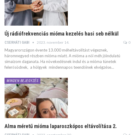
Új rádiófrekvenciás mióma kezelés hasi seb nélkül
2023. november 14.
0
CSERHÁTI GABI
Magyarországon évente 13.000 méheltávolítást végeznek,
háromnegyed részben mióma miatt. A mióma a női méh jóindulatú
simaizom daganata. Ha növekedésnek indul és a mióma tünetek
felerősödnek, a hölgyek mindennapos teendőinek elvégzése…
MINDEN BEJEGYZÉS
Alma méretű mióma laparoszkópos eltávolítása 2.
2023. szeptember 30.
6