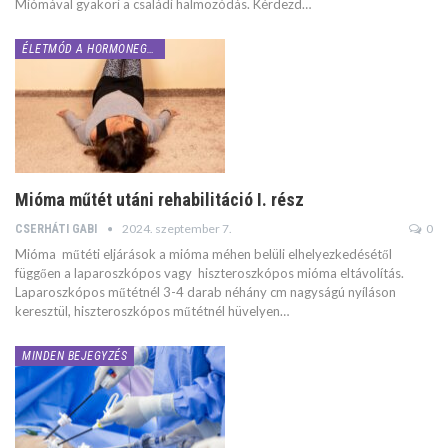
Miómával gyakori a családi halmozódás. Kérdezd…
ÉLETMÓD A HORMONEGYENSÚLYÉRT
Mióma műtét utáni rehabilitáció I. rész
2024. szeptember 7.
0
CSERHÁTI GABI
Mióma műtéti eljárások a mióma méhen belüli elhelyezkedésétől
függően a laparoszkópos vagy hiszteroszkópos mióma eltávolítás.
Laparoszkópos műtétnél 3-4 darab néhány cm nagyságú nyíláson
keresztül, hiszteroszkópos műtétnél hüvelyen…
MINDEN BEJEGYZÉS