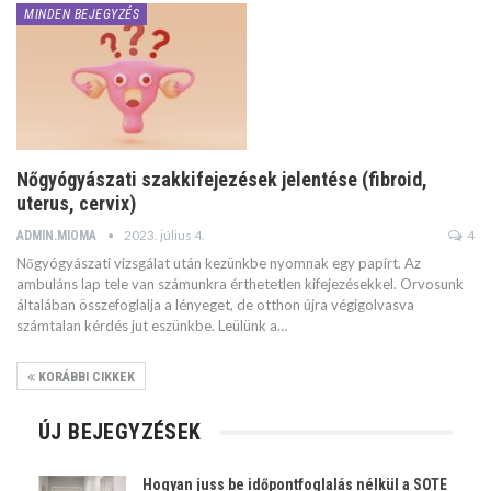
MINDEN BEJEGYZÉS
Nőgyógyászati szakkifejezések jelentése (fibroid,
uterus, cervix)
2023. július 4.
4
ADMIN.MIOMA
Nőgyógyászati vizsgálat után kezünkbe nyomnak egy papírt. Az
ambuláns lap tele van számunkra érthetetlen kifejezésekkel. Orvosunk
általában összefoglalja a lényeget, de otthon újra végigolvasva
számtalan kérdés jut eszünkbe. Leülünk a…
KORÁBBI CIKKEK
ÚJ BEJEGYZÉSEK
Hogyan juss be időpontfoglalás nélkül a SOTE