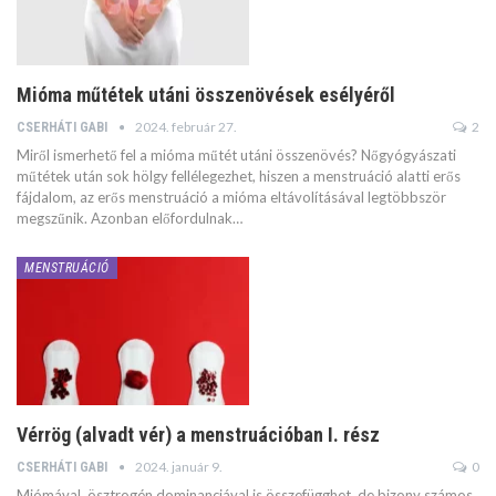
Mióma műtétek utáni összenövések esélyéről
2024. február 27.
2
CSERHÁTI GABI
Miről ismerhető fel a mióma műtét utáni összenövés? Nőgyógyászati
műtétek után sok hölgy fellélegezhet, hiszen a menstruáció alatti erős
fájdalom, az erős menstruáció a mióma eltávolításával legtöbbször
megszűnik. Azonban előfordulnak…
MENSTRUÁCIÓ
Vérrög (alvadt vér) a menstruációban I. rész
2024. január 9.
0
CSERHÁTI GABI
Miómával, ösztrogén dominanciával is összefügghet, de bizony számos