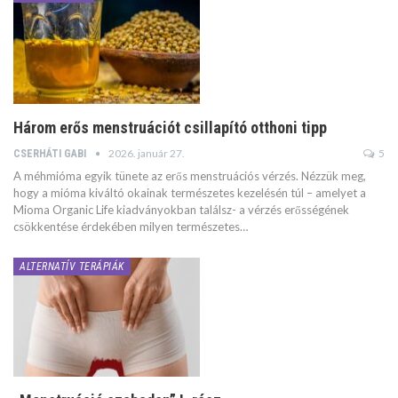
Három erős menstruációt csillapító otthoni tipp
2026. január 27.
5
CSERHÁTI GABI
A méhmióma egyik tünete az erős menstruációs vérzés. Nézzük meg,
hogy a mióma kiváltó okainak természetes kezelésén túl – amelyet a
Mioma Organic Life kiadványokban találsz- a vérzés erősségének
csökkentése érdekében milyen természetes…
ALTERNATÍV TERÁPIÁK