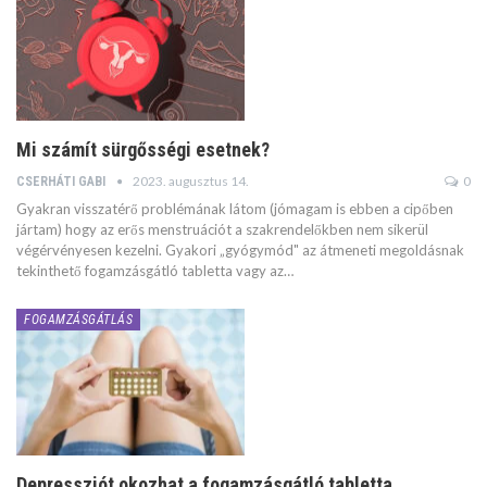
Mi számít sürgősségi esetnek?
2023. augusztus 14.
0
CSERHÁTI GABI
Gyakran visszatérő problémának látom (jómagam is ebben a cipőben
jártam) hogy az erős menstruációt a szakrendelőkben nem sikerül
végérvényesen kezelni. Gyakori „gyógymód" az átmeneti megoldásnak
tekinthető fogamzásgátló tabletta vagy az…
FOGAMZÁSGÁTLÁS
Depressziót okozhat a fogamzásgátló tabletta