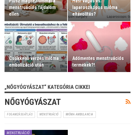
Plusz magnéziummal a
Hasi vágás vs.
menstruációs fájdalom
laparoszkópos mióma
ellen
eltávolítás?
Csökkenő vérzés mióma
Adómentes menstruációs
embolizáció után
termékek?!
„NŐGYÓGYÁSZAT” KATEGÓRIA CIKKEI
NŐGYÓGYÁSZAT
FOGAMZÁSGÁTLÁS
MENSTRUÁCIÓ
MIÓMA AMBULANCIA
MENSTRUÁCIÓ