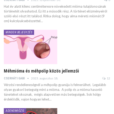
CSERHÁTI GABI
Hat év alatt kilenc centiméteresre növekedett mióma tulajdonosának
történetét olvashatod. Ez itt a második rész. A történet előzményeiról
szóló első részt itt találod. Ritka dolog, hogy alma méretű miómát (9
cm) kulcslyuksebészettel…
MINDEN BEJEGYZÉS
Méhmióma és méhpolip közös jellemzői
2023. augusztus 18.
12
CSERHÁTI GABI
Vérzési rendelleneségnél a méhpolip gyanúja is felmerülhet. Legalább
olyan gyakori betegség mint a mióma. A polip és a mióma hasonló
tüneteket okoznak, mégis alapvetően más betegségek. Sok hölgy
érdeklődik, vajon hogyan lehet…
ADENOMIÓZIS