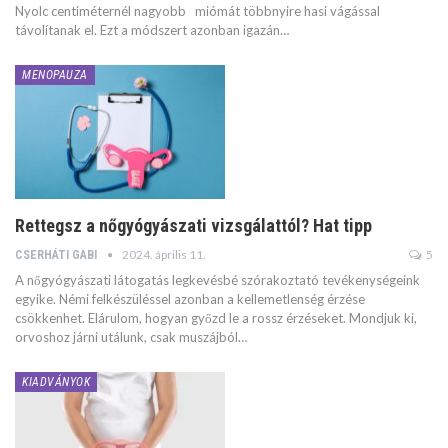
Nyolc centiméternél nagyobb miómát többnyire hasi vágással
távolítanak el. Ezt a módszert azonban igazán…
MENOPAUZA
Rettegsz a nőgyógyászati vizsgálattól? Hat tipp
2024. április 11.
5
CSERHÁTI GABI
A nőgyógyászati látogatás legkevésbé szórakoztató tevékenységeink
egyike. Némi felkészüléssel azonban a kellemetlenség érzése
csökkenhet. Elárulom, hogyan győzd le a rossz érzéseket. Mondjuk ki,
orvoshoz járni utálunk, csak muszájból…
KIADVÁNYOK