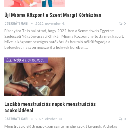
Új! Mióma Központ a Szent Margit Kórházban
2025. november 4.
0
CSERHÁTI GABI
Bizonyára Te is hallottad, hogy 2022-ben a Semmelweis Egyetem
Szülészeti Nőgyógyászati Klinikán Mióma Központ nyitotta meg kapuit.
Mivel a központ országos hatókörű és beutaló nélkül fogadja a
betegeket, nagyon népszerű a hölgyek körében.…
ÉLETMÓD A HORMONEGYENSÚLYÉRT
Lazább menstruációs napok menstruációs
csokoládéval
2025. október 30.
0
CSERHÁTI GABI
Menstruáció előtti napokban szinte mindig csokit kívánok. A diétás