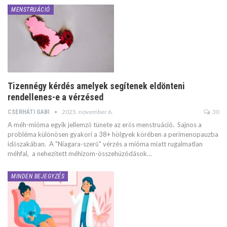
MENSTRUÁCIÓ
Tizennégy kérdés amelyek segítenek eldönteni
rendellenes-e a vérzésed
2025. november 6.
30
CSERHÁTI GABI
A méh-mióma egyik jellemző tünete az erős menstruáció. Sajnos a
probléma különösen gyakori a 38+ hölgyek körében a perimenopauzba
időszakában. A "Niagara-szerű" vérzés a mióma miatt rugalmatlan
méhfal, a nehezített méhizom-összehúzódások…
MINDEN BEJEGYZÉS