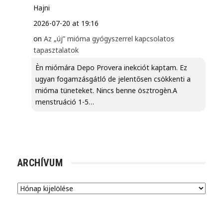
Hajni
2026-07-20 at 19:16
on
Az „új” mióma gyógyszerrel kapcsolatos
tapasztalatok
Èn miómára Depo Provera inekciót kaptam. Ez
ugyan fogamzásgátló de jelentősen csökkenti a
mióma tüneteket. Nincs benne ösztrogèn.A
menstruáció 1-5…
ARCHÍVUM
Archívum