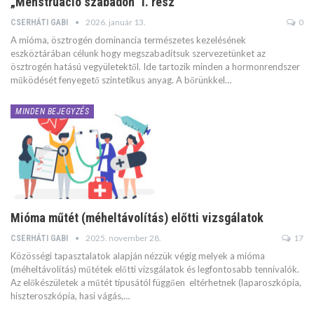
„Menstruáció szabadon” I. rész
2026. január 13.
0
CSERHÁTI GABI
A mióma, ösztrogén dominancia természetes kezelésének
eszköztárában célunk hogy megszabadítsuk szervezetünket az
ösztrogén hatású vegyületektől. Ide tartozik minden a hormonrendszer
működését fenyegető szintetikus anyag. A bőrünkkel…
MINDEN BEJEGYZÉS
Mióma műtét (méheltávolítás) előtti vizsgálatok
2025. november 28.
17
CSERHÁTI GABI
Közösségi tapasztalatok alapján nézzük végig melyek a mióma
(méheltávolítás) műtétek előtti vizsgálatok és legfontosabb tennivalók.
Az előkészületek a műtét típusától függően eltérhetnek (laparoszkópia,
hiszteroszkópia, hasi vágás,…