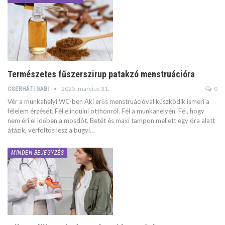
Természetes fűszerszirup patakzó menstruációra
2025. március 31.
0
CSERHÁTI GABI
Vér a munkahelyi WC-ben Aki erős menstruációval küszködik ismeri a
félelem érzését. Fél elindulni otthonról. Fél a munkahelyén. Fél, hogy
nem éri el időben a mosdót. Betét és maxi tampon mellett egy óra alatt
átázik, vérfoltos lesz a bugyi…
MINDEN BEJEGYZÉS