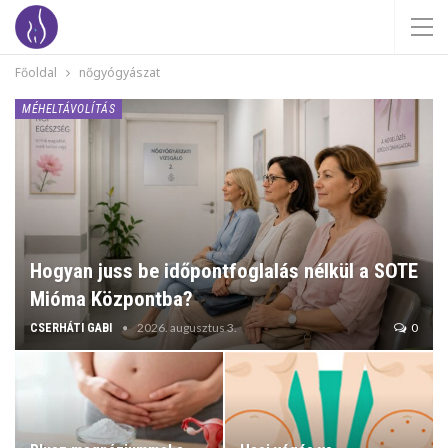
Főoldal
nőgyógyászat
MÉHELTÁVOLÍTÁS
Hogyan juss be időpontfoglalás nélkül a SOTE
Mióma Központba?
2026. augusztus 3.
0
CSERHÁTI GABI