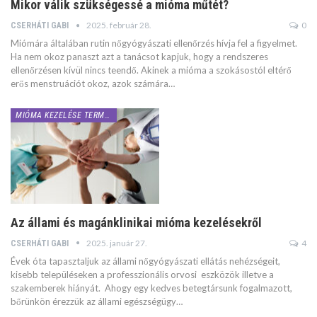
Mikor válik szükségessé a mióma műtét?
2025. február 28.
0
CSERHÁTI GABI
Miómára általában rutin nőgyógyászati ellenőrzés hívja fel a figyelmet.
Ha nem okoz panaszt azt a tanácsot kapjuk, hogy a rendszeres
ellenőrzésen kívül nincs teendő. Akinek a mióma a szokásostól eltérő
erős menstruációt okoz, azok számára…
MIÓMA KEZELÉSE TERMÉSZETESEN
Az állami és magánklinikai mióma kezelésekről
2025. január 27.
4
CSERHÁTI GABI
Évek óta tapasztaljuk az állami nőgyógyászati ellátás nehézségeit,
kisebb településeken a professzionális orvosi eszközök illetve a
szakemberek hiányát. Ahogy egy kedves betegtársunk fogalmazott,
bőrünkön érezzük az állami egészségügy…