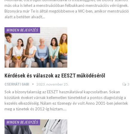
más oka is lehet a menstruációban felbukkanó menstruációs vérrögnek.
Bizonyára már Te is álltál megdöbbenve a WC-ben, amikor menstruáció
alatt a betéten alvadt…
MINDEN BEJEGYZÉS
Kérdések és válaszok az EESZT működéséről
2023. november 25.
3
CSERHÁTI GABI
Sok a bizonytalanság az EESZT használatával kapcsolatban. Sokan
közülünk éveket várnak kellemetlen tünetekkel a pontos diagnózisig a
kezelés elkezdéséig. Nálam ez tizenegy év volt Anno 2001-ben jelentek
meg a tünetek és 2012-ig húztam.…
MINDEN BEJEGYZÉS