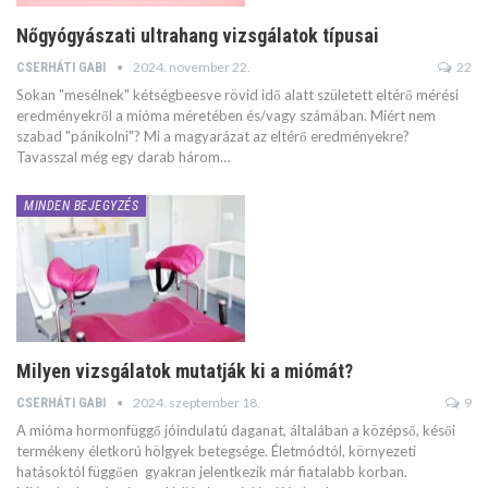
Nőgyógyászati ultrahang vizsgálatok típusai
2024. november 22.
22
CSERHÁTI GABI
Sokan "mesélnek" kétségbeesve rövid idő alatt született eltérő mérési
eredményekről a mióma méretében és/vagy számában. Miért nem
szabad "pánikolni"? Mi a magyarázat az eltérő eredményekre?
Tavasszal még egy darab három…
MINDEN BEJEGYZÉS
Milyen vizsgálatok mutatják ki a miómát?
2024. szeptember 18.
9
CSERHÁTI GABI
A mióma hormonfüggő jóindulatú daganat, általában a középső, késői
termékeny életkorú hölgyek betegsége. Életmódtól, környezeti
hatásoktól függően gyakran jelentkezik már fiatalabb korban.