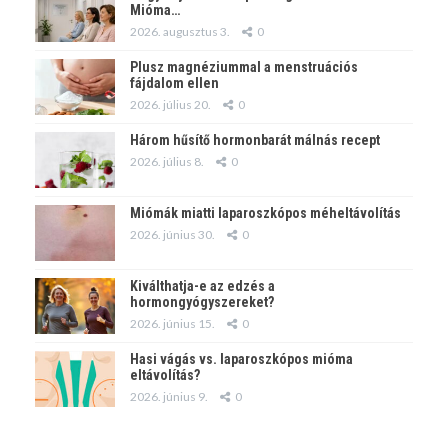
Mióma…
2026. augusztus 3.
0
Plusz magnéziummal a menstruációs
fájdalom ellen
2026. július 20.
0
Három hűsítő hormonbarát málnás recept
2026. július 8.
0
Miómák miatti laparoszkópos méheltávolítás
2026. június 30.
0
Kiválthatja-e az edzés a
hormongyógyszereket?
2026. június 15.
0
Hasi vágás vs. laparoszkópos mióma
eltávolítás?
2026. június 9.
0