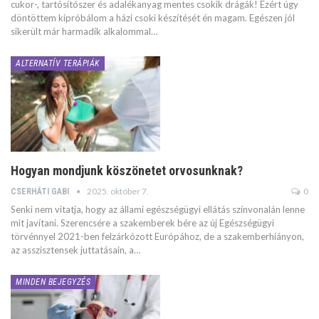
cukor-, tartósítószer és adalékanyag mentes csokik drágák! Ezért úgy
döntöttem kipróbálom a házi csoki készítését én magam. Egészen jól
sikerült már harmadik alkalommal…
ALTERNATÍV TERÁPIÁK
Hogyan mondjunk köszönetet orvosunknak?
2025. október 7.
0
CSERHÁTI GABI
Senki nem vitatja, hogy az állami egészségügyi ellátás színvonalán lenne
mit javítani. Szerencsére a szakemberek bére az új Egészségügyi
törvénnyel 2021-ben felzárkózott Európához, de a szakemberhiányon,
az asszisztensek juttatásain, a…
MINDEN BEJEGYZÉS