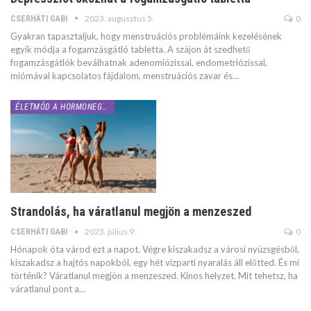
2023. augusztus 5.
0
CSERHÁTI GABI
Gyakran tapasztaljuk, hogy menstruációs problémáink kezelésének
egyik módja a fogamzásgátló tabletta. A szájon át szedhető
fogamzásgátlók beválhatnak adenomiózissal, endometriózissal,
miómával kapcsolatos fájdalom, menstruációs zavar és…
ÉLETMÓD A HORMONEGYENSÚLYÉRT
Strandolás, ha váratlanul megjön a menzeszed
2023. július 9.
0
CSERHÁTI GABI
Hónapok óta várod ezt a napot. Végre kiszakadsz a városi nyüzsgésből,
kiszakadsz a hajtós napokból, egy hét vízparti nyaralás áll előtted. És mi
történik? Váratlanul megjön a menzeszed. Kínos helyzet. Mit tehetsz, ha
váratlanul pont a…