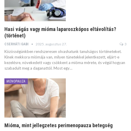
Hasi vágás vagy mióma laparoszkópos eltávolítás?
(történet)
2025. augusztus 27.
3
CSERHÁTI GABI
Közösségünkben rendszeresen olvashatunk tanulságos történeteket.
Kinek mekkora miómája van, milyen tünetekkel jelentkezett, eljárt-e
kezelésre, növekedett vagy csökkent a mióma mérete, és végül hogyan
szabadult meg a daganattól. Most egy…
MENOPAUZA
Mióma, mint jellegzetes perimenopauza betegség