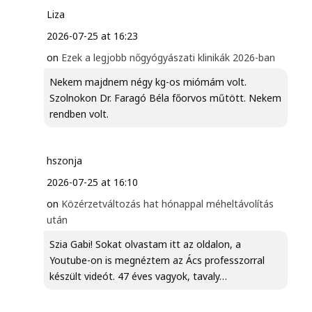
Liza
2026-07-25 at 16:23
on
Ezek a legjobb nőgyógyászati klinikák 2026-ban
Nekem majdnem négy kg-os miómám volt.
Szolnokon Dr. Faragó Béla főorvos műtött. Nekem
rendben volt.
hszonja
2026-07-25 at 16:10
on
Közérzetváltozás hat hónappal méheltávolítás
után
Szia Gabi! Sokat olvastam itt az oldalon, a
Youtube-on is megnéztem az Ács professzorral
készült videót. 47 éves vagyok, tavaly…