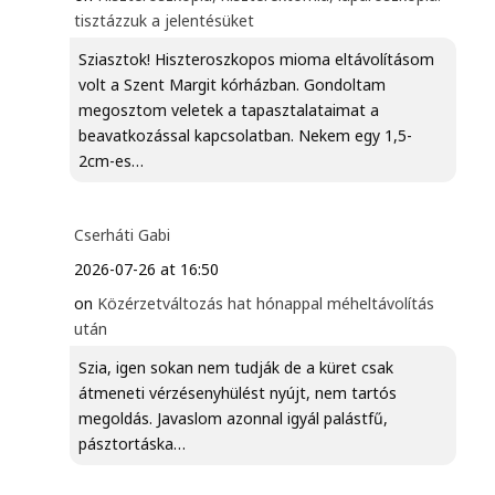
tisztázzuk a jelentésüket
Sziasztok! Hiszteroszkopos mioma eltávolításom
volt a Szent Margit kórházban. Gondoltam
megosztom veletek a tapasztalataimat a
beavatkozással kapcsolatban. Nekem egy 1,5-
2cm-es…
Cserháti Gabi
2026-07-26 at 16:50
on
Közérzetváltozás hat hónappal méheltávolítás
után
Szia, igen sokan nem tudják de a küret csak
átmeneti vérzésenyhülést nyújt, nem tartós
megoldás. Javaslom azonnal igyál palástfű,
pásztortáska…