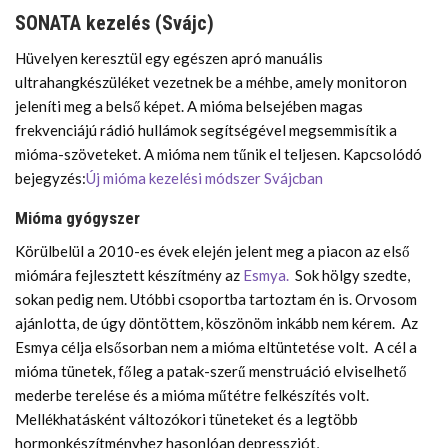
SONATA kezelés (Svájc)
Hüvelyen keresztül egy egészen apró manuális
ultrahangkészüléket vezetnek be a méhbe, amely monitoron
jeleníti meg a belső képet. A mióma belsejében magas
frekvenciájú rádió hullámok segítségével megsemmisítik a
mióma-szöveteket. A mióma nem tűnik el teljesen. Kapcsolódó
bejegyzés:
Új mióma kezelési módszer Svájcban
Mióma gyógyszer
Körülbelül a 2010-es évek elején jelent meg a piacon az első
miómára fejlesztett készítmény az
Esmya.
Sok hölgy szedte,
sokan pedig nem. Utóbbi csoportba tartoztam én is. Orvosom
ajánlotta, de úgy döntöttem, köszönöm inkább nem kérem. Az
Esmya célja elsősorban nem a mióma eltüntetése volt. A cél a
mióma tünetek, főleg a patak-szerű menstruáció elviselhető
mederbe terelése és a mióma műtétre felkészítés volt.
Mellékhatásként változókori tüneteket és a legtöbb
hormonkészítményhez hasonlóan depressziót,