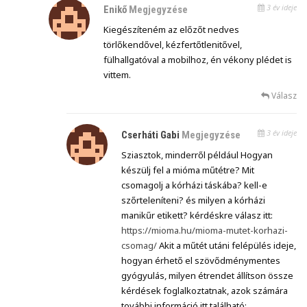
3 év ideje
Enikő
Megjegyzése
Kiegészíteném az előzőt nedves
törlőkendővel, kézfertőtlenitővel,
fülhallgatóval a mobilhoz, én vékony plédet is
vittem.
Válasz
3 év ideje
Cserháti Gabi
Megjegyzése
Sziasztok, minderről például Hogyan
készülj fel a mióma műtétre? Mit
csomagolj a kórházi táskába? kell-e
szőrteleníteni? és milyen a kórházi
manikűr etikett? kérdéskre válasz itt:
https://mioma.hu/mioma-mutet-korhazi-
csomag/
Akit a műtét utáni felépülés ideje,
hogyan érhető el szövődménymentes
gyógyulás, milyen étrendet állítson össze
kérdések foglalkoztatnak, azok számára
további információ itt található: