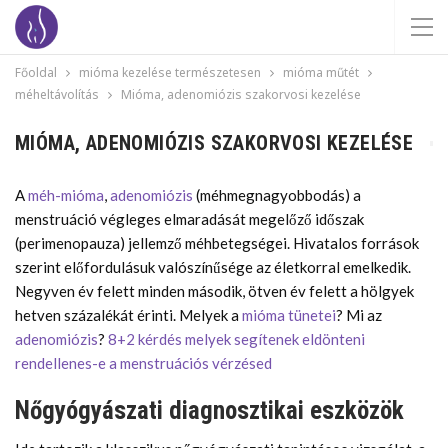
Főoldal
mióma kezelése természetesen
mióma műtét
méheltávolítás
Mióma, adenomiózis szakorvosi kezelése
MIÓMA, ADENOMIÓZIS SZAKORVOSI KEZELÉSE
A
méh-mióma
,
adenomiózis
(méhmegnagyobbodás) a
menstruáció végleges elmaradását megelőző időszak
(perimenopauza) jellemző méhbetegségei. Hivatalos források
szerint előfordulásuk valószínűsége az életkorral emelkedik.
Negyven év felett minden második, ötven év felett a hölgyek
hetven százalékát érinti. Melyek a
mióma tünetei
? Mi az
adenomiózis
?
8+2 kérdés melyek segítenek eldönteni
rendellenes-e a menstruációs vérzésed
Nőgyógyászati diagnosztikai eszközök