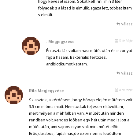
hogy keveset iszom. Sokat kell inni, min 3 liter
folyadék s a lázad is elmúlik. Igaza lett, többet ittam
s elmúlt.
Válasz
3 év ideje
.
Megjegyzése
Én tiszta láz voltam hasi műtét után és iszonyat
fájt a hasam. Bakteriális fertőzés,
antibiotikumot kaptam.
Válasz
4 év ideje
Rita
Megjegyzése
Sziasztok, a kérdésem, hogy hónap elején műtétem volt
3.5 cm mióma miatt. Nem tudták teljesen eltávolítani,
mert mélyen a mèhfalban van. A műtét után minden
rendben volt.Rendes időben egy hét után meg is jött a
műtét után, ami sajnos olyan volt mint műtét előtt.
Erös,darabos, fájdalmas,de ezen nem is lepődtem