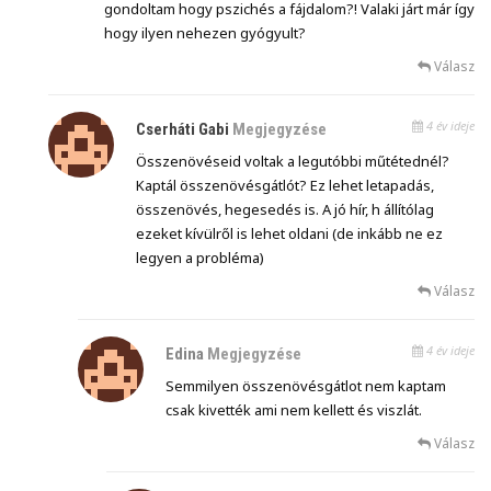
gondoltam hogy pszichés a fájdalom?! Valaki járt már így
hogy ilyen nehezen gyógyult?
Válasz
4 év ideje
Cserháti Gabi
Megjegyzése
Összenövéseid voltak a legutóbbi műtétednél?
Kaptál összenövésgátlót? Ez lehet letapadás,
összenövés, hegesedés is. A jó hír, h állítólag
ezeket kívülről is lehet oldani (de inkább ne ez
legyen a probléma)
Válasz
4 év ideje
Edina
Megjegyzése
Semmilyen összenövésgátlot nem kaptam
csak kivették ami nem kellett és viszlát.
Válasz