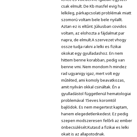
csak elmult. De Kb masfel evig ha
lelkileg, párkapcsolati problémak miatt
szomorú voltam bele bele nyilallt.
Aztan ez is eltűnt. Júliusban covidos
voltam, az elohozta a fájdalmat par
napra, de elmult.A szervezet vhogy
ossze tudja rakni a lelki es fizikai
okokat egy gyulladashoz. En nem
hittem benne korabban, pedig van
benne vmi. Nem mondom h mindez
rad ugyanigy igaz, mert volt egy
műtéted, ami komoly beavatkozas,
amit nyilván okkal csináltak. Én a
gyulladástol függetlenül hematologiai
problemával 15eves koromtól
bajlódok. Es nem megertest kaptam,
hanem elegedetlenkedest. Ez pedig
szepen modszeresen felőrli az ember
önbecsülését.Kutasd a fizikai es lelki
okait is az allapotodnak.