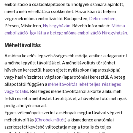
embolizáció a családalapításon túli hölgyek számára ajánlott,
mivel a méh vérellátása csökkenhet. Hazánkban öt helyen
végeznek mióma embolizációt Budapesten,
Debrecenben
,
Pécsen, Miskolcon,
Nyíregyházán
. Bővebb információ:
Mióma
embolizáció
Így látja a beteg: mióma embolizáció Níregyházán.
Méheltávolítás
A mióma kezelés legszélsőségesebb módja, amikor a daganatot
a méhhel együtt távolítják el. A méheltávolítás történhet
hüvelyen keresztül, hason ejtett nyílásokon (laparoszkópia)
vagy hasi vízszintes vágáson (laparotómia) keresztül. A beteg
állapotától függően a
méheltávolítás lehet teljes, részleges
vagy totalis
. Részleges méheltávolításnál a körte alakú méh
felső részét a méhtestet távolítják el, a hüvelybe futó méhnyak
pedig a helyén marad.
Egyes vélemények szerint a méhnyak megtartásával végzett
méheltávolítás
(Chrobak műtét
) a kismedence anatómiai
szerkezetét kevésbé változtatja meg a totalis és teljes