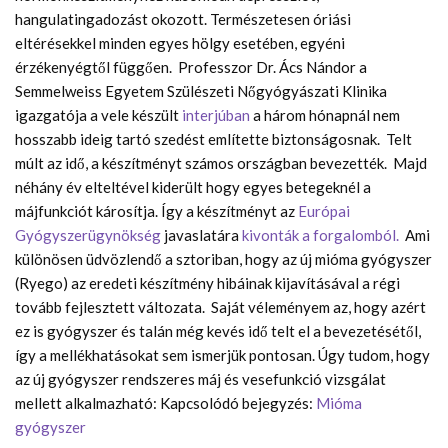
hangulatingadozást okozott. Természetesen óriási
eltérésekkel minden egyes hölgy esetében, egyéni
érzékenyégtől függően. Professzor Dr. Ács Nándor a
Semmelweiss Egyetem Szülészeti Nőgyógyászati Klinika
igazgatója a vele készült
interjúban
a három hónapnál nem
hosszabb ideig tartó szedést említette biztonságosnak. Telt
múlt az idő, a készítményt számos országban bevezették. Majd
néhány év elteltével kiderült hogy egyes betegeknél a
májfunkciót károsítja. Így a készítményt az
Európai
Gyógyszerügynökség
javaslatára
kivonták a forgalomból.
Ami
különösen üdvözlendő a sztoriban, hogy az új mióma gyógyszer
(Ryego) az eredeti készítmény hibáinak kijavításával a régi
tovább fejlesztett változata. Saját véleményem az, hogy azért
ez is gyógyszer és talán még kevés idő telt el a bevezetésétől,
így a mellékhatásokat sem ismerjük pontosan. Úgy tudom, hogy
az új gyógyszer rendszeres máj és vesefunkció vizsgálat
mellett alkalmazható: Kapcsolódó bejegyzés:
Mióma
gyógyszer