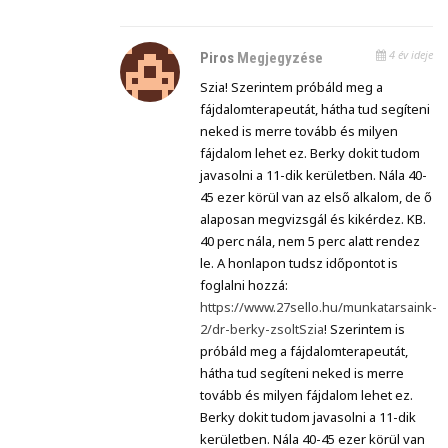
4 év ideje
Piros
Megjegyzése
Szia! Szerintem próbáld meg a
fájdalomterapeutát, hátha tud segíteni
neked is merre tovább és milyen
fájdalom lehet ez. Berky dokit tudom
javasolni a 11-dik kerületben. Nála 40-
45 ezer körül van az első alkalom, de ő
alaposan megvizsgál és kikérdez. KB.
40 perc nála, nem 5 perc alatt rendez
le. A honlapon tudsz időpontot is
foglalni hozzá:
https://www.27sello.hu/munkatarsaink-
2/dr-berky-zsoltSzia
! Szerintem is
próbáld meg a fájdalomterapeutát,
hátha tud segíteni neked is merre
tovább és milyen fájdalom lehet ez.
Berky dokit tudom javasolni a 11-dik
kerületben. Nála 40-45 ezer körül van