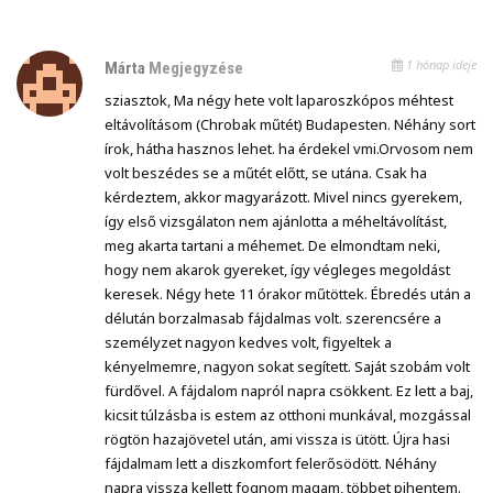
1 hónap ideje
Márta
Megjegyzése
sziasztok, Ma négy hete volt laparoszkópos méhtest
eltávolításom (Chrobak műtét) Budapesten. Néhány sort
írok, hátha hasznos lehet. ha érdekel vmi.Orvosom nem
volt beszédes se a műtét előtt, se utána. Csak ha
kérdeztem, akkor magyarázott. Mivel nincs gyerekem,
így első vizsgálaton nem ajánlotta a méheltávolítást,
meg akarta tartani a méhemet. De elmondtam neki,
hogy nem akarok gyereket, így végleges megoldást
keresek. Négy hete 11 órakor műtöttek. Ébredés után a
délután borzalmasab fájdalmas volt. szerencsére a
személyzet nagyon kedves volt, figyeltek a
kényelmemre, nagyon sokat segített. Saját szobám volt
fürdővel. A fájdalom napról napra csökkent. Ez lett a baj,
kicsit túlzásba is estem az otthoni munkával, mozgással
rögtön hazajövetel után, ami vissza is ütött. Újra hasi
fájdalmam lett a diszkomfort felerősödött. Néhány
napra vissza kellett fognom magam, többet pihentem.