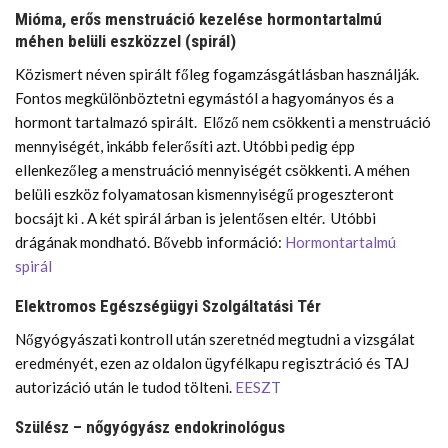
Mióma, erős menstruáció kezelése hormontartalmú
méhen belüli eszközzel (spirál)
Közismert néven spirált főleg fogamzásgátlásban használják.
Fontos megkülönböztetni egymástól a hagyományos és a
hormont tartalmazó spirált. Előző nem csökkenti a menstruáció
mennyiségét, inkább felerősíti azt. Utóbbi pedig épp
ellenkezőleg a menstruáció mennyiségét csökkenti. A méhen
belüli eszköz folyamatosan kismennyiségű progeszteront
bocsájt ki . A két spirál árban is jelentősen eltér. Utóbbi
drágának mondható. Bővebb információ:
Hormontartalmú
spirál
Elektromos Egészségügyi Szolgáltatási Tér
Nőgyógyászati kontroll után szeretnéd megtudni a vizsgálat
eredményét, ezen az oldalon ügyfélkapu regisztráció és TAJ
autorizáció után le tudod tölteni.
EESZT
Szülész – nőgyógyász endokrinológus