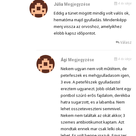
4 év ideje
Júlia
Megjegyzése
Eddig a tünet mögött mindíg volt valós ok,
hematóma majd gyulladás. Mindenképp
menj vissza az orvoshoz, amelyikhez
elöbb kapsz időpontot.
Válasz
4 év ideje
Ági
Megjegyzése
Nekem ugyan nem volt műtétem, de
petefeszek es mehgyulladasom igen,
3 eve. A petefészek gyulladastol
ereztem ugyanezt. Jobb oldalt lent egy
pontbol szúró erős fajdalom, derékba
hatra sugarzott, es a labamba. Nem
lehet osszeteveszteni semmivel.
Nekem nem találtak az okát akkor, 3
szemes antibiotikumot kaptam. Azt
mondtak ennek mar csak lelki oka
lehet. Es volt benne igazuk. Egyszer