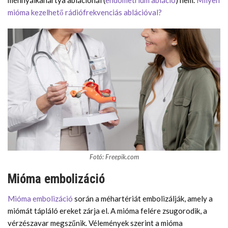
méhnyálkahártya ablációnál (
endometrium abláció
) nem.
Milyen
mióma kezelhető rádiófrekvenciás ablációval?
Fotó: Freepik.com
Mióma embolizáció
Mióma embolizáció
során a méhartériát embolizálják, amely a
miómát tápláló ereket zárja el. A mióma felére zsugorodik, a
vérzészavar megszűnik. Vélemények szerint a mióma