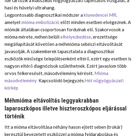
Ide tartozik a klasszikus nőgyógyászati tapintásos vizsgálat, a
hasi és hüvelyi ultrahang.
Legpontosabb diagnosztikai módszer a
kismedencei MR,
amelyet
mióma embolizáció
előtt minden esetben elvégeznek. A
miómák általában csoportosan fordulnak elő. Szakorvosok a
mióma mérete, méhen belüli
elhelyezkedése
, erezettsége
megállapítását követően a méhmióma sebészi eltávolítását
javasolják. A szakemberek tapasztalata a diagnosztikai
eszközök minősége településenként eltérő, ezért egy esetben is
nagyon eltérő diagnózisok születhetnek. Ezért javaslom több
orvos felkeresését, másodvélemény kérését.
Mióma
másodvélemény
Kapcsolódó bejegyzés:
Hét nőgyógyászati
kórkép
Méhmióma eltávolítás leggyakrabban
laparoszkópos illetve hiszteroszkópos eljárással
történik
Itt a mióma eltávolítása néhány hason ejtett seben (trokár)
keresztül bevezetett eszközzel a mióma feldarabolása és