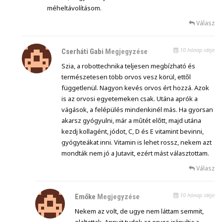
méheltávolításom.
Válasz
10 hónap ideje
Cserháti Gabi
Megjegyzése
Szia, a robottechnika teljesen megbízható és
természetesen több orvos vesz körül, ettől
függetlenül. Nagyon kevés orvos ért hozzá. Azok
is az orvosi egyetemeken csak. Utána aprók a
vágások, a felépülés mindenkinél más. Ha gyorsan
akarsz gyógyulni, már a műtét előtt, majd utána
kezdj kollagént, jódot, C, D és E vitamint bevinni,
gyógyteákat inni. Vitamin is lehet rossz, nekem azt
mondták nem jó a Jutavit, ezért mást választottam.
Válasz
10 hónap ideje
Emőke
Megjegyzése
Nekem az volt, de ugye nem láttam semmit,
elaltattak. Annyit tudok az orvos irányítja a