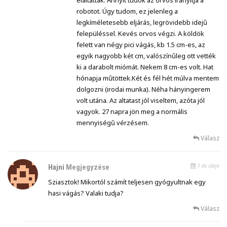
robotot. Úgy tudom, ez jelenleg a
legkíméletesebb eljárás, legrövidebb idejű
felepüléssel. Kevés orvos végzi. A köldök
felett van négy pici vágás, kb 1.5 cm-es, az
egyik nagyobb két cm, valószínűleg ott vették
ki a darabolt miómát. Nekem 8 cm-es volt. Hat
hónapja műtöttek.Két és fél hét múlva mentem
dolgozni (irodai munka). Néha hányingerem
volt utána. Az altatast jól viseltem, azóta jól
vagyok. 27 napra jön meg a normális
mennyiségű vérzésem.
Válasz
1 év ideje
Hajni
Megjegyzése
Sziasztok! Mikortól számít teljesen gyógyultnak egy
hasi vágás? Valaki tudja?
Válasz