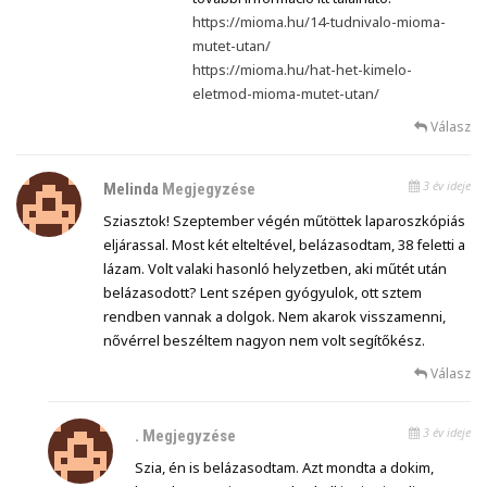
https://mioma.hu/14-tudnivalo-mioma-
mutet-utan/
https://mioma.hu/hat-het-kimelo-
eletmod-mioma-mutet-utan/
Válasz
3 év ideje
Melinda
Megjegyzése
Sziasztok! Szeptember végén műtöttek laparoszkópiás
eljárassal. Most két elteltével, belázasodtam, 38 feletti a
lázam. Volt valaki hasonló helyzetben, aki műtét után
belázasodott? Lent szépen gyógyulok, ott sztem
rendben vannak a dolgok. Nem akarok visszamenni,
nővérrel beszéltem nagyon nem volt segítőkész.
Válasz
3 év ideje
.
Megjegyzése
Szia, én is belázasodtam. Azt mondta a dokim,