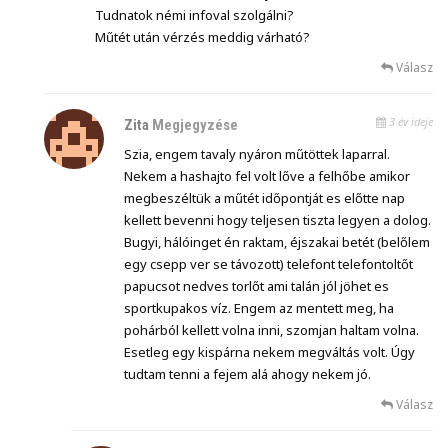
Tudnatok némi infoval szolgálni?
Műtét után vérzés meddig várható?
Válasz
3 év ideje
Zita
Megjegyzése
Szia, engem tavaly nyáron műtöttek laparral.
Nekem a hashajto fel volt lőve a felhőbe amikor
megbeszéltük a műtét időpontját es előtte nap
kellett bevenni hogy teljesen tiszta legyen a dolog.
Bugyi, hálóinget én raktam, éjszakai betét (belőlem
egy csepp ver se távozott) telefont telefontoltőt
papucsot nedves torlőt ami talán jól jöhet es
sportkupakos víz. Engem az mentett meg, ha
pohárból kellett volna inni, szomjan haltam volna.
Esetleg egy kispárna nekem megváltás volt. Úgy
tudtam tenni a fejem alá ahogy nekem jó.
Válasz