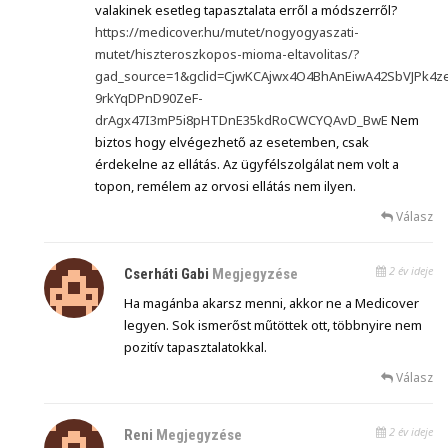
valakinek esetleg tapasztalata erről a módszerről?
https://medicover.hu/mutet/nogyogyaszati-
mutet/hiszteroszkopos-mioma-eltavolitas/?
gad_source=1&gclid=CjwKCAjwx4O4BhAnEiwA42SbVJPk4z
9rkYqDPnD90ZeF-
drAgx47I3mP5i8pHTDnE35kdRoCWCYQAvD_BwE
Nem
biztos hogy elvégezhető az esetemben, csak
érdekelne az ellátás. Az ügyfélszolgálat nem volt a
topon, remélem az orvosi ellátás nem ilyen.
Válasz
2 év ideje
Cserháti Gabi
Megjegyzése
Ha magánba akarsz menni, akkor ne a Medicover
legyen. Sok ismerőst műtöttek ott, többnyire nem
pozitív tapasztalatokkal.
Válasz
2 év ideje
Reni
Megjegyzése