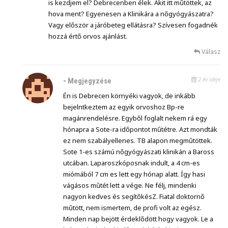
is kezdjem el? Debrecenben élek. Akit itt műtöttek, az
hova ment? Egyenesen a Klinikára a nőgyógyászatra?
Vagy először a járóbeteg ellátásra? Szívesen fogadnék
hozzá értő orvos ajánlást.
Válasz
2 év ideje
-
Megjegyzése
Én is Debrecen környéki vagyok, de inkább
bejelntkeztem az egyik orvoshoz Bp-re
magánrendelésre. Egyből foglalt nekem rá egy
hónapra a Sote-ra időpontot műtétre. Azt mondták
ez nem szabályellenes. TB alapon megműtöttek.
Sote 1-es számú nőgyógyászati klinikán a Baross
utcában. Laparoszkóposnak indult, a 4 cm-es
miómából 7 cm es lett egy hónap alatt. Így hasi
vágásos műtét lett a vége. Ne félj, mindenki
nagyon kedves és segítőkésZ. Fiatal doktornő
műtött, nem ismertem, de profi volt az egész.
Minden nap bejött érdeklődött hogy vagyok. Le a