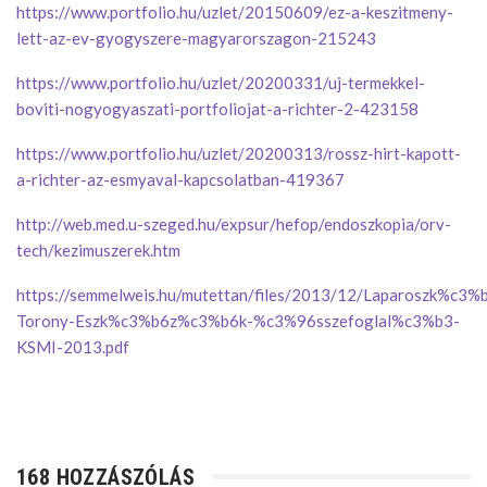
https://www.portfolio.hu/uzlet/20150609/ez-a-keszitmeny-
lett-az-ev-gyogyszere-magyarorszagon-215243
https://www.portfolio.hu/uzlet/20200331/uj-termekkel-
boviti-nogyogyaszati-portfoliojat-a-richter-2-423158
https://www.portfolio.hu/uzlet/20200313/rossz-hirt-kapott-
a-richter-az-esmyaval-kapcsolatban-419367
http://web.med.u-szeged.hu/expsur/hefop/endoszkopia/orv-
tech/kezimuszerek.htm
https://semmelweis.hu/mutettan/files/2013/12/Laparoszk%c3%
Torony-Eszk%c3%b6z%c3%b6k-%c3%96sszefoglal%c3%b3-
KSMI-2013.pdf
168 HOZZÁSZÓLÁS