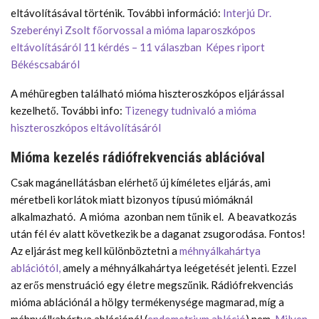
eltávolításával történik. További információ:
Interjú Dr.
Szeberényi Zsolt főorvossal a mióma laparoszkópos
eltávolításáról 11 kérdés – 11 válaszban
Képes riport
Békéscsabáról
A méhüregben található mióma hiszteroszkópos eljárással
kezelhető. További info:
Tizenegy tudnivaló a mióma
hiszteroszkópos eltávolításáról
Mióma kezelés rádiófrekvenciás ablációval
Csak magánellátásban elérhető új kíméletes eljárás, ami
méretbeli korlátok miatt bizonyos típusú miómáknál
alkalmazható. A mióma azonban nem tűnik el. A beavatkozás
után fél év alatt következik be a daganat zsugorodása. Fontos!
Az eljárást meg kell különböztetni a
méhnyálkahártya
ablációtól,
amely a méhnyálkahártya leégetését jelenti. Ezzel
az erős menstruáció egy életre megszűnik. Rádiófrekvenciás
mióma ablációnál a hölgy termékenysége magmarad, míg a