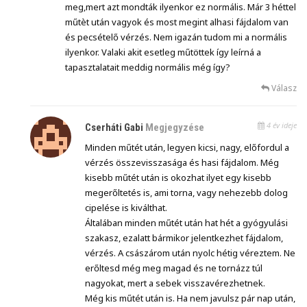
meg,mert azt mondták ilyenkor ez normális. Már 3 héttel
műtèt után vagyok és most megint alhasi fájdalom van
és pecsételő vérzés. Nem igazán tudom mi a normális
ilyenkor. Valaki akit esetleg műtöttek így leírná a
tapasztalatait meddig normális még így?
Válasz
4 év ideje
Cserháti Gabi
Megjegyzése
Minden műtét után, legyen kicsi, nagy, előfordul a
vérzés összevisszasága és hasi fájdalom. Még
kisebb műtét után is okozhat ilyet egy kisebb
megerőltetés is, ami torna, vagy nehezebb dolog
cipelése is kiválthat.
Általában minden műtét után hat hét a gyógyulási
szakasz, ezalatt bármikor jelentkezhet fájdalom,
vérzés. A császárom után nyolc hétig véreztem. Ne
erőltesd még meg magad és ne tornázz túl
nagyokat, mert a sebek visszavérezhetnek.
Még kis műtét után is. Ha nem javulsz pár nap után,