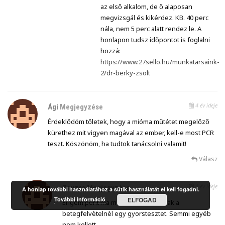
az első alkalom, de ő alaposan
megvizsgál és kikérdez. KB. 40 perc
nála, nem 5 perc alatt rendez le. A
honlapon tudsz időpontot is foglalni
hozzá:
https://www.27sello.hu/munkatarsaink-
2/dr-berky-zsolt
4 év ideje
Ági
Megjegyzése
Érdeklődöm tőletek, hogy a mióma műtétet megelőző
kürethez mit vigyen magával az ember, kell-e most PCR
teszt. Köszönöm, ha tudtok tanácsolni valamit!
Válasz
4 év ideje
Zsuzsa
Megjegyzése
A honlap további használatához a sütik használatát el kell fogadni.
További információ
ELFOGAD
Engem pont ma műtöttek, itt csináltak a
betegfelvètelnèl egy gyorstesztet. Semmi egyéb
nem kellett.