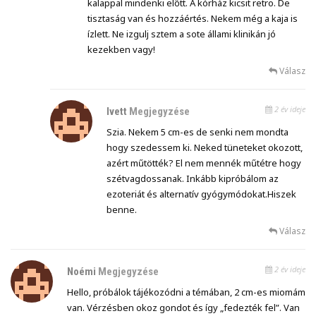
kalappal mindenki előtt. A kórház kicsit retro. De
tisztaság van és hozzáértés. Nekem még a kaja is
ízlett. Ne izgulj sztem a sote állami klinikán jó
kezekben vagy!
Válasz
2 év ideje
Ivett
Megjegyzése
Szia. Nekem 5 cm-es de senki nem mondta
hogy szedessem ki. Neked tüneteket okozott,
azért műtötték? El nem mennék műtétre hogy
szétvagdossanak. Inkább kipróbálom az
ezoteriát és alternatív gyógymódokat.Hiszek
benne.
Válasz
2 év ideje
Noémi
Megjegyzése
Hello, próbálok tájékozódni a témában, 2 cm-es miomám
van. Vérzésben okoz gondot és így „fedezték fel”. Van