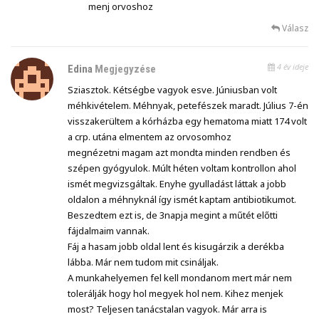
menj orvoshoz
Válasz
4 év ideje
Edina
Megjegyzése
Sziasztok. Kétségbe vagyok esve. Júniusban volt
méhkivételem. Méhnyak, petefészek maradt. Július 7-én
visszakerültem a kórházba egy hematoma miatt 174 volt
a crp. utána elmentem az orvosomhoz
megnézetni magam azt mondta minden rendben és
szépen gyógyulok. Múlt héten voltam kontrollon ahol
ismét megvizsgáltak. Enyhe gyulladást láttak a jobb
oldalon a méhnyknál így ismét kaptam antibiotikumot.
Beszedtem ezt is, de 3napja megint a műtét előtti
fájdalmaim vannak.
Fáj a hasam jobb oldal lent és kisugárzik a derékba
lábba. Már nem tudom mit csináljak.
A munkahelyemen fel kell mondanom mert már nem
tolerálják hogy hol megyek hol nem. Kihez menjek
most? Teljesen tanácstalan vagyok. Már arra is