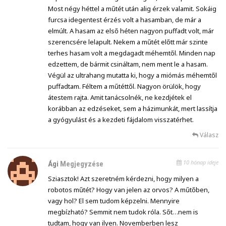
Most négy héttel a műtét után alig érzek valamit. Sokáig
furcsa idegentest érzés volt a hasamban, de már a
elmúlt. A hasam az első héten nagyon puffadt volt, már
szerencsére lelapult. Nekem a műtét előtt már szinte
terhes hasam volt a megdagadt méhemtől. Minden nap
edzettem, de bármit csináltam, nem ment le a hasam.
Végül az ultrahang mutatta ki, hogy a miómás méhemtől
puffadtam. Féltem a műtéttől. Nagyon örülök, hogy
átestem rajta. Amit tanácsolnék, ne kezdjétek el
korábban az edzéseket, sem a házimunkát, mert lassítja
a gyógyulást és a kezdeti fájdalom visszatérhet.
Válasz
10 hónap ideje
Ági
Megjegyzése
Sziasztok! Azt szeretném kérdezni, hogy milyen a
robotos műtét? Hogy van jelen az orvos? A műtőben,
vagy hol? El sem tudom képzelni. Mennyire
megbízható? Semmit nem tudok róla. Sőt…nem is
tudtam, hogy van ilyen. Novemberben lesz