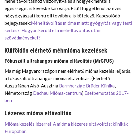
méheltávolításhoz viszonyítva és a hölgyek mentális
egészségét is kevésbé károsítja. Ettől függetlenül az éves
nőgyógyászati kontroll továbbra is kötelező. Kapcsolódó
bejegyzések:
Méheltávolítás mióma miatt: gyógyítás vagy testi
sértés?
Hogyan kerüld el a méheltávolítás utáni
szövődményeket?
Külföldön elérhető méhmióma kezelések
Fókuszált ultrahangos mióma eltávolítás (MrGFUS)
Ma még Magyarországon nem elérhető mióma kezelési eljárás,
a fókuszált ultrahangos mióma eltávolítás. (Elérhető
Ausztriában Alsó-Ausztria
Barmherzige Brüder Klinika
,
Németország
Dachau Mióma-centrum
)
Esetbemutatás 2017-
ben
Lézeres mióma eltávolítás
Mióma kezelés lézerrel
A mióma klézeres eltávolítás: klinikák
Európában