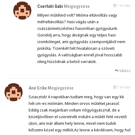
1 év ideje
Cserháti Gabi
Megjegyzése
Milyen műtéted volt? Mióma eltávolítás vagy
méheltávolítás? Hasi vágás után a
császásmetszéshez hasonlóan gyógyulunk.
Gondolj arra, hogy átvágnak egy teljes hasi
izomköteget, ami gyógyulás szempontjából nem
piskóta. Tizenkét hét hivatalosan a szöveti
gyógyulás. A valóságban ennél jóval hosszabb
ideig húzódnak a belső varratok.
Válasz
2 év ideje
Ané Erika
Megjegyzése
Sziasztok! A napokban tudtam meg, hogy van egy kb
hét cm-es miómám. Minden orvos műtétet javasol.
Eddig csak magánban voltam nőgyógyásznál, de a
közeljövőben el szeretnék indulni a műtét felé vezető
úton, ami már állami hely lenne, mivel nem tudok
kifizetni közel egy milliót.Az lenne a kérdésem, hogy hol