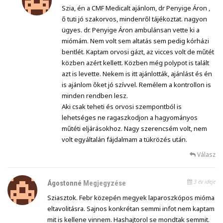
Szia, én a CMF Medicalt ajánlom, dr Penyige Áron ,
ő tuti jó szakorvos, mindenről tájékoztat. nagyon
ügyes. dr. Penyige Áron ambulánsan vette ki a
miómám. Nem volt sem altatás sem pedig kórházi
bentlét. Kaptam orvosi gázt, az vicces volt de műtét
közben azért kellett. Közben még polypot is talált
azt is levette. Nekem is itt ajánlották, ajánlást és én
is ajánlom őket jó szívvel. Remélem a kontrollon is
minden rendben lesz.
Aki csak teheti és orvosi szempontból is
lehetséges ne ragaszkodjon a hagyományos
műtéti eljárásokhoz. Nagy szerencsém volt, nem
volt egyáltalán fájdalmam a tükrözés után.
Válasz
3 év ideje
Ágostonné
Megjegyzése
Sziasztok. Febr közepén megyek laparoszkópos mióma
eltavolitásra. Sajnos konkrétan semmi infot nem kaptam
mit is kellene vinnem. Hashajtorol se mondtak semmit.