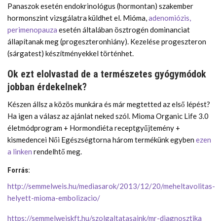
Panaszok esetén endokrinológus (hormontan) szakember
hormonszint vizsgálatra küldhet el. Mióma,
adenomiózis,
perimenopauza
esetén általában ösztrogén dominanciat
állapítanak meg (progeszteronhiány). Kezelése progeszteron
(sárgatest) készítményekkel történhet.
Ok ezt elolvastad de a természetes gyógymódok
jobban érdekelnek?
Készen állsz a közös munkára és már megtetted az első lépést?
Ha igen a válasz az ajánlat neked szól. Mioma Organic Life 3.0
életmódprogram + Hormondiéta receptgyűjtemény +
kismedencei Női Egészségtorna három termékünk egyben
ezen
a linken
rendelhtő meg.
Forrás:
http://semmelweis.hu/mediasarok/2013/12/20/meheltavolitas-
helyett-mioma-embolizacio/
https://semmelweiskft.hu/szolgaltatasaink/mr-diagnosztika