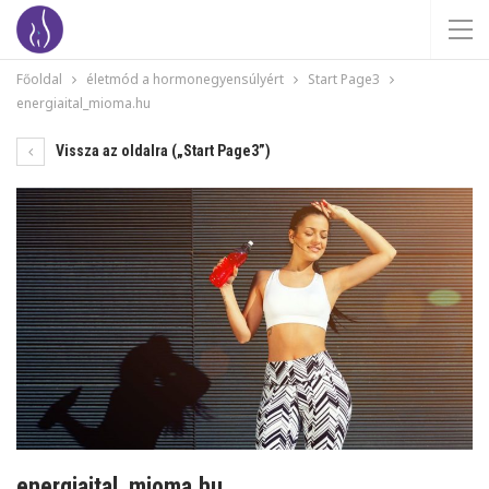
Főoldal
életmód a hormonegyensúlyért
Start Page3
energiaital_mioma.hu
Vissza az oldalra („Start Page3”)
energiaital_mioma.hu