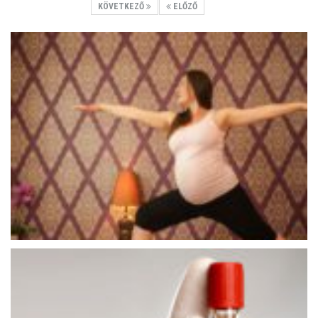
KÖVETKEZŐ
ELŐZŐ