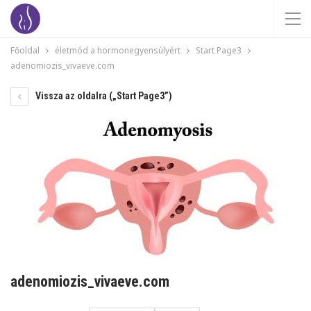
Főoldal
életmód a hormonegyensúlyért
Start Page3
adenomiozis_vivaeve.com
Vissza az oldalra („Start Page3”)
adenomiozis_vivaeve.com