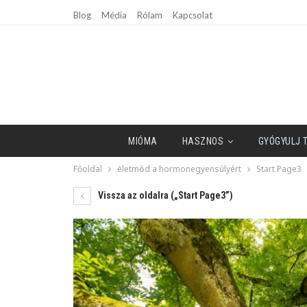
Blog
Média
Rólam
Kapcsolat
MIÓMA
HASZNOS
GYÓGYULJ 
Főoldal
életmód a hormonegyensúlyért
Start Page3
Vissza az oldalra („Start Page3”)