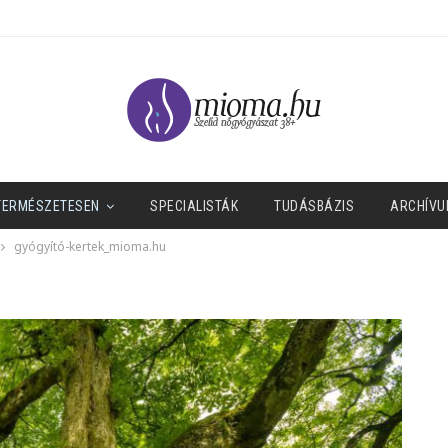
TERMÉSZETESEN
SPECIALISTÁK
TUDÁSBÁZIS
ARCHÍVU
gyógyító-kertek_mioma.hu