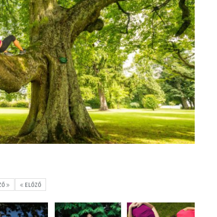
ZŐ
ELŐZŐ