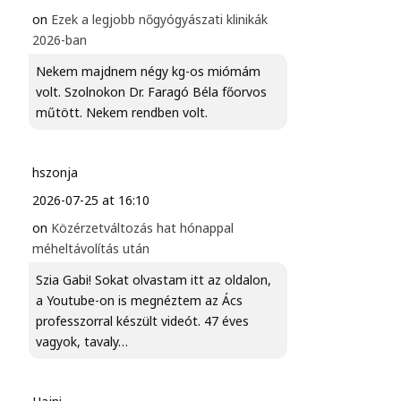
on
Ezek a legjobb nőgyógyászati klinikák
2026-ban
Nekem majdnem négy kg-os miómám
volt. Szolnokon Dr. Faragó Béla főorvos
műtött. Nekem rendben volt.
hszonja
2026-07-25 at 16:10
on
Közérzetváltozás hat hónappal
méheltávolítás után
Szia Gabi! Sokat olvastam itt az oldalon,
a Youtube-on is megnéztem az Ács
professzorral készült videót. 47 éves
vagyok, tavaly…