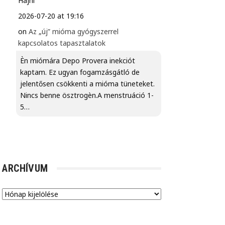
Hajni
2026-07-20 at 19:16
on
Az „új” mióma gyógyszerrel
kapcsolatos tapasztalatok
Èn miómára Depo Provera inekciót
kaptam. Ez ugyan fogamzásgátló de
jelentősen csökkenti a mióma tüneteket.
Nincs benne ösztrogèn.A menstruáció 1-
5…
ARCHÍVUM
Archívum