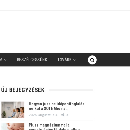
M
BESZÉLGESSÜNK
TOVÁBB
ÚJ BEJEGYZÉSEK
Hogyan juss be időpontfoglalás
nélkül a SOTE Mióma…
2026. augusztus 3.
0
Plusz magnéziummal a
menstruációs fájdalom ellen