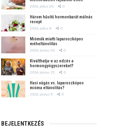
2026. július 20.
0
Három hűsítő hormonbarát málnás
recept
2026. július 8.
0
Miómák miatti laparoszkópos
méheltávolítás
2026. június 30.
0
Kiválthatja-e az edzés a
hormongyógyszereket?
2026. június 15.
0
Hasi vágás vs. laparoszkópos
mióma eltávolítás?
2026. június 9.
0
BEJELENTKEZÉS