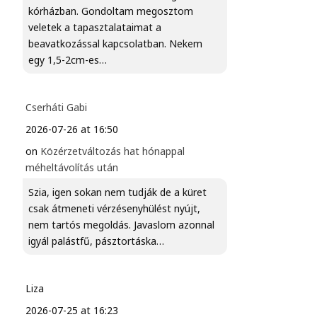
kórházban. Gondoltam megosztom
veletek a tapasztalataimat a
beavatkozással kapcsolatban. Nekem
egy 1,5-2cm-es…
Cserháti Gabi
2026-07-26 at 16:50
on
Közérzetváltozás hat hónappal
méheltávolítás után
Szia, igen sokan nem tudják de a küret
csak átmeneti vérzésenyhülést nyújt,
nem tartós megoldás. Javaslom azonnal
igyál palástfű, pásztortáska…
Liza
2026-07-25 at 16:23