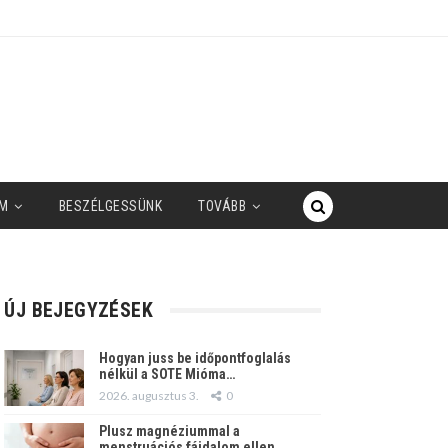
M
BESZÉLGESSÜNK
TOVÁBB
ÚJ BEJEGYZÉSEK
Hogyan juss be időpontfoglalás
nélkül a SOTE Mióma…
2026. augusztus 3.
0
Plusz magnéziummal a
menstruációs fájdalom ellen