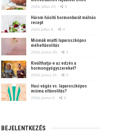
2026. július 20.
0
Három hűsítő hormonbarát málnás
recept
2026. július 8.
0
Miómák miatti laparoszkópos
méheltávolítás
2026. június 30.
0
Kiválthatja-e az edzés a
hormongyógyszereket?
2026. június 15.
0
Hasi vágás vs. laparoszkópos
mióma eltávolítás?
2026. június 9.
0
BEJELENTKEZÉS