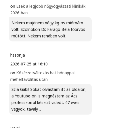
on
Ezek a legjobb nőgyógyászati klinikák
2026-ban
Nekem majdnem négy kg-os miómám
volt. Szolnokon Dr. Faragó Béla főorvos
műtött. Nekem rendben volt.
hszonja
2026-07-25 at 16:10
on
Közérzetváltozás hat hónappal
méheltávolítás után
Szia Gabi! Sokat olvastam itt az oldalon,
a Youtube-on is megnéztem az Ács
professzorral készült videót. 47 éves
vagyok, tavaly…