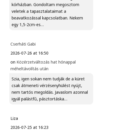
kórházban. Gondoltam megosztom
veletek a tapasztalataimat a
beavatkozással kapcsolatban. Nekem
egy 1,5-2cm-es…
Cserháti Gabi
2026-07-26 at 16:50
on
Közérzetváltozás hat hónappal
méheltávolítás után
Szia, igen sokan nem tudják de a küret
csak átmeneti vérzésenyhülést nyújt,
nem tartós megoldás. Javaslom azonnal
igyál palástfű, pásztortáska…
Liza
2026-07-25 at 16:23