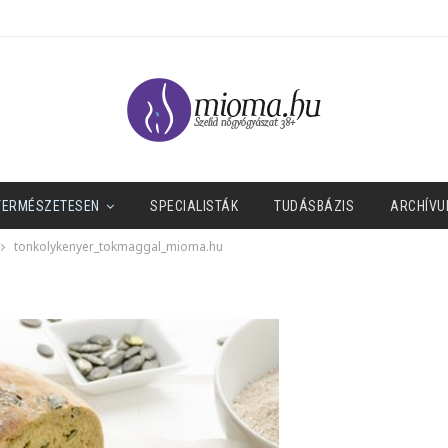
TERMÉSZETESEN
SPECIALISTÁK
TUDÁSBÁZIS
ARCHÍVU
tonkolykenyer_tokmaggal_mioma.hu