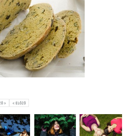
ZŐ
ELŐZŐ