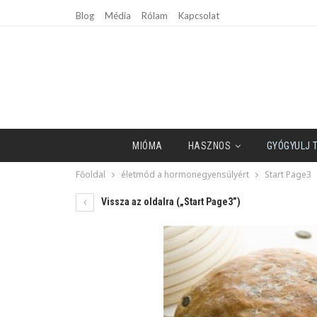
Blog
Média
Rólam
Kapcsolat
MIÓMA
HASZNOS
GYÓGYULJ 
Főoldal
életmód a hormonegyensúlyért
Start Page3
Vissza az oldalra („Start Page3”)