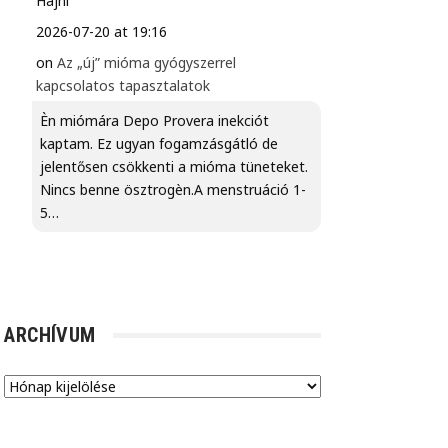
Hajni
2026-07-20 at 19:16
on
Az „új” mióma gyógyszerrel
kapcsolatos tapasztalatok
Èn miómára Depo Provera inekciót
kaptam. Ez ugyan fogamzásgátló de
jelentősen csökkenti a mióma tüneteket.
Nincs benne ösztrogèn.A menstruáció 1-
5…
ARCHÍVUM
Archívum