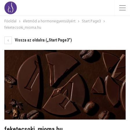
Főoldal
életmód a hormonegyensúlyért
Start Page3
feketecsoki_mioma.hu
Vissza az oldalra („Start Page3”)
feketecsoki_mioma.hu