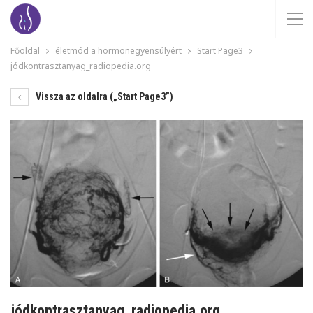
Főoldal
életmód a hormonegyensúlyért
Start Page3
jódkontrasztanyag_radiopedia.org
Vissza az oldalra („Start Page3”)
jódkontrasztanyag_radiopedia.org