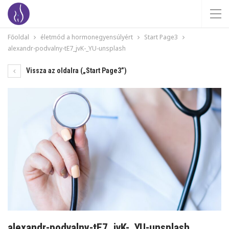
Főoldal
életmód a hormonegyensúlyért
Start Page3
alexandr-podvalny-tE7_jvK-_YU-unsplash
Vissza az oldalra („Start Page3”)
alexandr-podvalny-tE7_jvK-_YU-unsplash