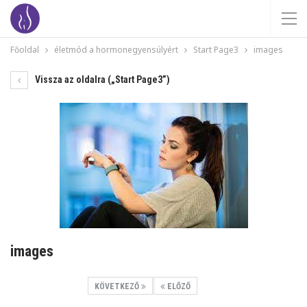
Főoldal
életmód a hormonegyensúlyért
Start Page3
images
Vissza az oldalra („Start Page3”)
images
KÖVETKEZŐ
ELŐZŐ