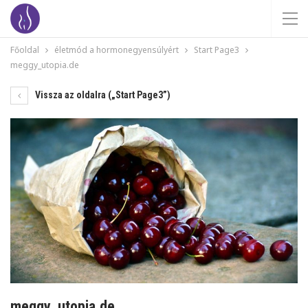
Főoldal
életmód a hormonegyensúlyért
Start Page3
meggy_utopia.de
Vissza az oldalra („Start Page3”)
meggy_utopia.de