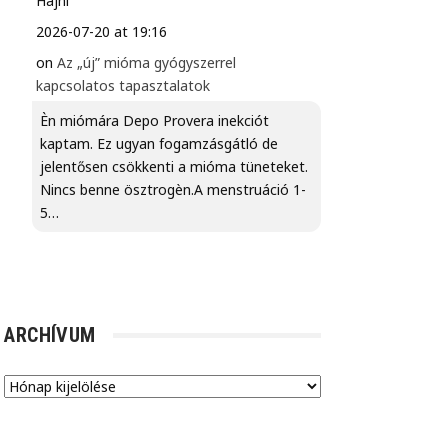
Hajni
2026-07-20 at 19:16
on
Az „új” mióma gyógyszerrel
kapcsolatos tapasztalatok
Èn miómára Depo Provera inekciót
kaptam. Ez ugyan fogamzásgátló de
jelentősen csökkenti a mióma tüneteket.
Nincs benne ösztrogèn.A menstruáció 1-
5…
ARCHÍVUM
Archívum