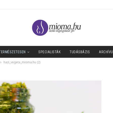
 TERMÉSZETESEN
SPECIALISTÁK
TUDÁSBÁZIS
ARCHÍV
hazi_vegeta_mioma.hu (2)