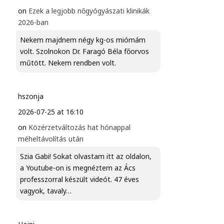
on
Ezek a legjobb nőgyógyászati klinikák
2026-ban
Nekem majdnem négy kg-os miómám
volt. Szolnokon Dr. Faragó Béla főorvos
műtött. Nekem rendben volt.
hszonja
2026-07-25 at 16:10
on
Közérzetváltozás hat hónappal
méheltávolítás után
Szia Gabi! Sokat olvastam itt az oldalon,
a Youtube-on is megnéztem az Ács
professzorral készült videót. 47 éves
vagyok, tavaly…