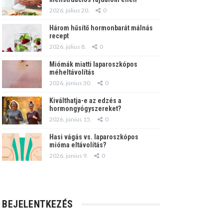
2026. július 20.
0
Három hűsítő hormonbarát málnás
recept
2026. július 8.
0
Miómák miatti laparoszkópos
méheltávolítás
2026. június 30.
0
Kiválthatja-e az edzés a
hormongyógyszereket?
2026. június 15.
0
Hasi vágás vs. laparoszkópos
mióma eltávolítás?
2026. június 9.
0
BEJELENTKEZÉS