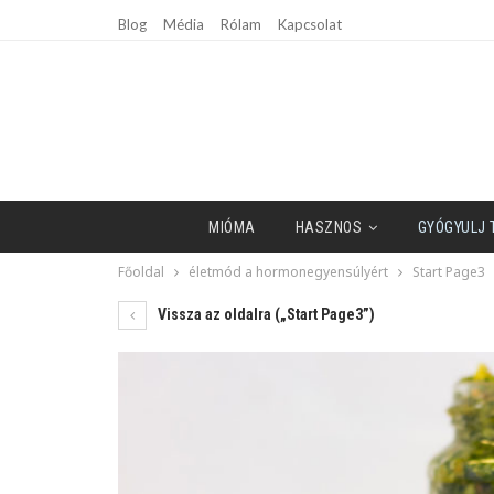
Blog
Média
Rólam
Kapcsolat
MIÓMA
HASZNOS
GYÓGYULJ
Főoldal
életmód a hormonegyensúlyért
Start Page3
Vissza az oldalra („Start Page3”)