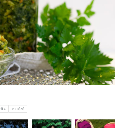
ZŐ
ELŐZŐ