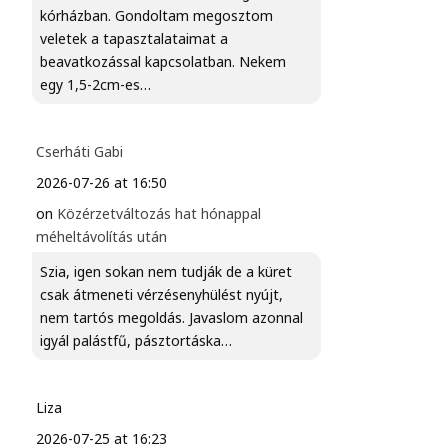
kórházban. Gondoltam megosztom
veletek a tapasztalataimat a
beavatkozással kapcsolatban. Nekem
egy 1,5-2cm-es…
Cserháti Gabi
2026-07-26 at 16:50
on
Közérzetváltozás hat hónappal
méheltávolítás után
Szia, igen sokan nem tudják de a küret
csak átmeneti vérzésenyhülést nyújt,
nem tartós megoldás. Javaslom azonnal
igyál palástfű, pásztortáska…
Liza
2026-07-25 at 16:23