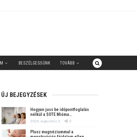
UM
BESZÉLGESSÜNK
TOVÁBB
ÚJ BEJEGYZÉSEK
Hogyan juss be időpontfoglalás
nélkül a SOTE Mióma…
2026. augusztus 3.
0
Plusz magnéziummal a
menstruációs fájdalom ellen