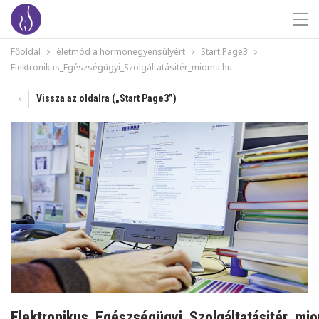
Főoldal
életmód a hormonegyensúlyért
Start Page3
Elektronikus_Egészségügyi_Szolgáltatásitér_mioma.hu
Vissza az oldalra („Start Page3”)
Elektronikus_Egészségügyi_Szolgáltatásitér_mi