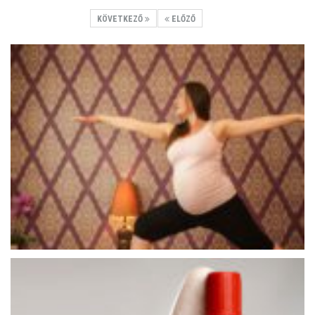
KÖVETKEZŐ
ELŐZŐ