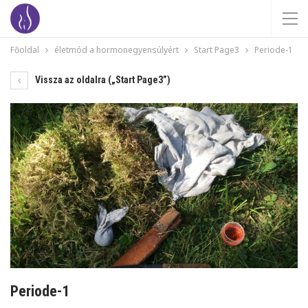
Főoldal
életmód a hormonegyensúlyért
Start Page3
Periode-1
Vissza az oldalra („Start Page3”)
Periode-1