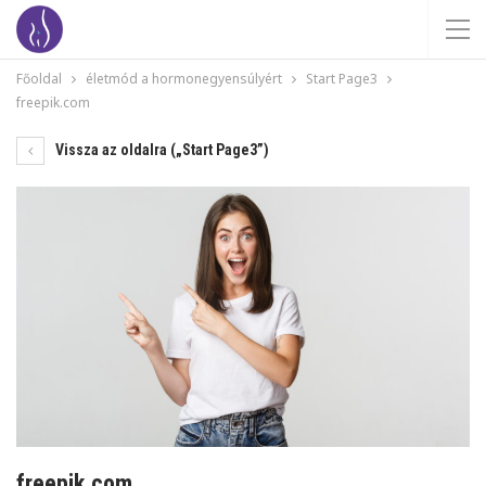
Főoldal
életmód a hormonegyensúlyért
Start Page3
freepik.com
Vissza az oldalra („Start Page3”)
freepik.com