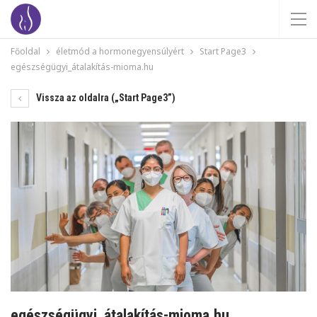
Főoldal
életmód a hormonegyensúlyért
Start Page3
egészségügyi_átalakítás-mioma.hu
Vissza az oldalra („Start Page3”)
egészségügyi_átalakítás-mioma.hu