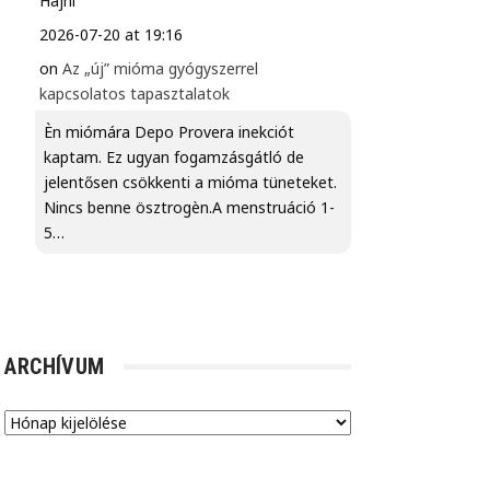
Hajni
2026-07-20 at 19:16
on
Az „új” mióma gyógyszerrel
kapcsolatos tapasztalatok
Èn miómára Depo Provera inekciót
kaptam. Ez ugyan fogamzásgátló de
jelentősen csökkenti a mióma tüneteket.
Nincs benne ösztrogèn.A menstruáció 1-
5…
ARCHÍVUM
Archívum