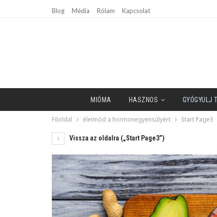
Blog
Média
Rólam
Kapcsolat
MIÓMA
HASZNOS
GYÓGYULJ 
Főoldal
életmód a hormonegyensúlyért
Start Page3
Vissza az oldalra („Start Page3”)