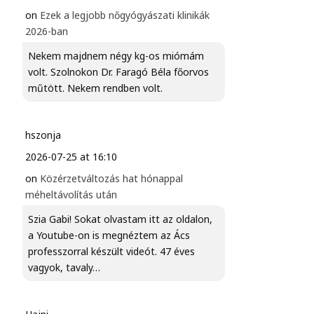
on
Ezek a legjobb nőgyógyászati klinikák
2026-ban
Nekem majdnem négy kg-os miómám
volt. Szolnokon Dr. Faragó Béla főorvos
műtött. Nekem rendben volt.
hszonja
2026-07-25 at 16:10
on
Közérzetváltozás hat hónappal
méheltávolítás után
Szia Gabi! Sokat olvastam itt az oldalon,
a Youtube-on is megnéztem az Ács
professzorral készült videót. 47 éves
vagyok, tavaly…