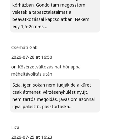
kórházban. Gondoltam megosztom
veletek a tapasztalataimat a
beavatkozással kapcsolatban. Nekem
egy 1,5-2cm-es…
Cserháti Gabi
2026-07-26 at 16:50
on
Közérzetváltozás hat hónappal
méheltávolítás után
Szia, igen sokan nem tudják de a küret
csak átmeneti vérzésenyhülést nyújt,
nem tartós megoldás. Javaslom azonnal
igyál palástfű, pásztortáska…
Liza
2026-07-25 at 16:23