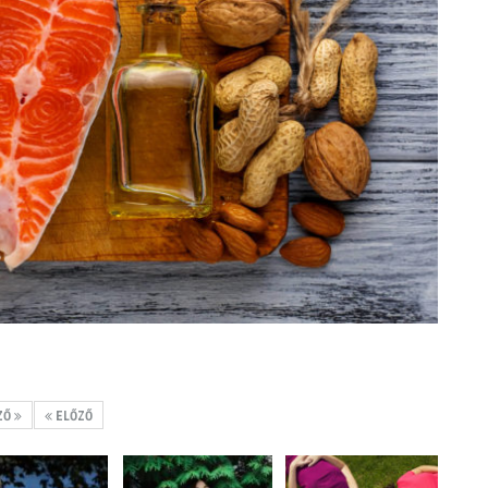
ZŐ
ELŐZŐ