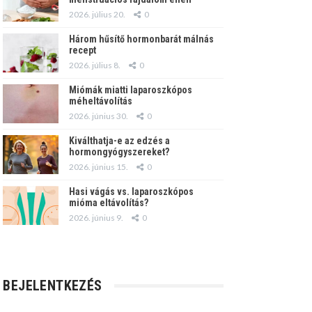
2026. július 20.
0
Három hűsítő hormonbarát málnás
recept
2026. július 8.
0
Miómák miatti laparoszkópos
méheltávolítás
2026. június 30.
0
Kiválthatja-e az edzés a
hormongyógyszereket?
2026. június 15.
0
Hasi vágás vs. laparoszkópos
mióma eltávolítás?
2026. június 9.
0
BEJELENTKEZÉS