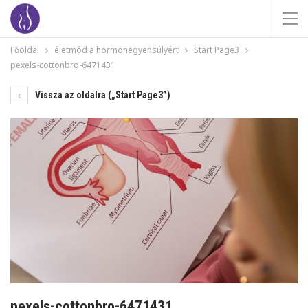
Főoldal
életmód a hormonegyensúlyért
Start Page3
pexels-cottonbro-6471431
Vissza az oldalra („Start Page3”)
pexels-cottonbro-6471431