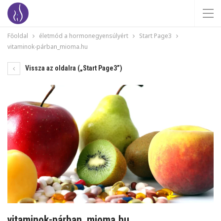
Főoldal
életmód a hormonegyensúlyért
Start Page3
vitaminok-párban_mioma.hu
Vissza az oldalra („Start Page3”)
vitaminok-párban_mioma.hu