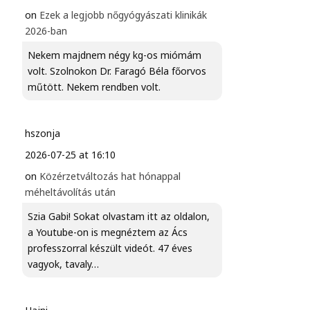
on
Ezek a legjobb nőgyógyászati klinikák
2026-ban
Nekem majdnem négy kg-os miómám
volt. Szolnokon Dr. Faragó Béla főorvos
műtött. Nekem rendben volt.
hszonja
2026-07-25 at 16:10
on
Közérzetváltozás hat hónappal
méheltávolítás után
Szia Gabi! Sokat olvastam itt az oldalon,
a Youtube-on is megnéztem az Ács
professzorral készült videót. 47 éves
vagyok, tavaly…