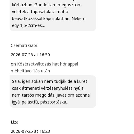
kórházban. Gondoltam megosztom
veletek a tapasztalataimat a
beavatkozással kapcsolatban. Nekem
egy 1,5-2cm-es…
Cserháti Gabi
2026-07-26 at 16:50
on
Közérzetváltozás hat hónappal
méheltávolítás után
Szia, igen sokan nem tudják de a küret
csak átmeneti vérzésenyhülést nyújt,
nem tartós megoldás. Javaslom azonnal
igyál palástfű, pásztortáska…
Liza
2026-07-25 at 16:23