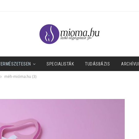
TERMÉSZETESEN
SPECIALISTÁK
TUDÁSBÁZIS
ARCHÍVU
méh-mióma.hu (3)