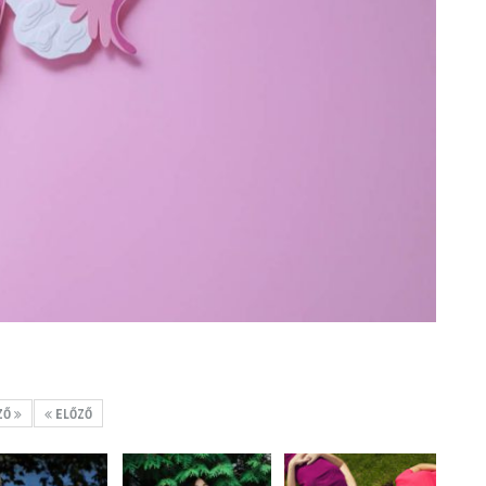
ZŐ
ELŐZŐ