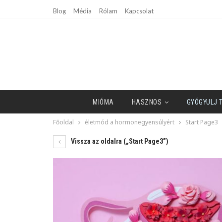
Blog
Média
Rólam
Kapcsolat
MIÓMA
HASZNOS
GYÓGYULJ 
Főoldal
életmód a hormonegyensúlyért
Start Page3
Vissza az oldalra („Start Page3”)