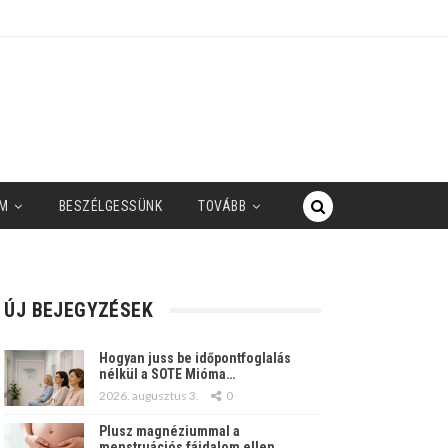
M
BESZÉLGESSÜNK
TOVÁBB
ÚJ BEJEGYZÉSEK
Hogyan juss be időpontfoglalás
nélkül a SOTE Mióma…
2026. augusztus 3.
0
Plusz magnéziummal a
menstruációs fájdalom ellen