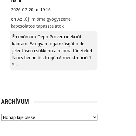
Hajni
2026-07-20 at 19:16
on
Az „új” mióma gyógyszerrel
kapcsolatos tapasztalatok
Èn miómára Depo Provera inekciót
kaptam. Ez ugyan fogamzásgátló de
jelentősen csökkenti a mióma tüneteket.
Nincs benne ösztrogèn.A menstruáció 1-
5…
ARCHÍVUM
Archívum