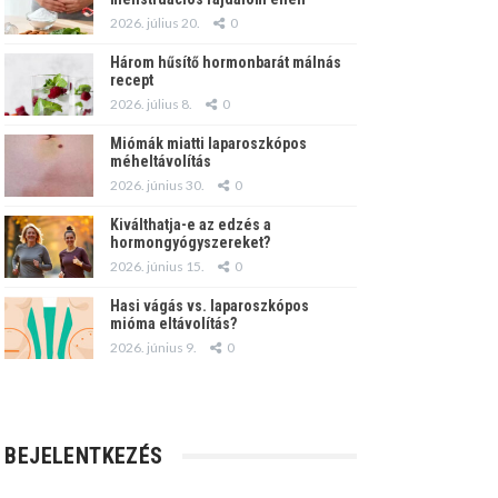
2026. július 20.
0
Három hűsítő hormonbarát málnás
recept
2026. július 8.
0
Miómák miatti laparoszkópos
méheltávolítás
2026. június 30.
0
Kiválthatja-e az edzés a
hormongyógyszereket?
2026. június 15.
0
Hasi vágás vs. laparoszkópos
mióma eltávolítás?
2026. június 9.
0
BEJELENTKEZÉS