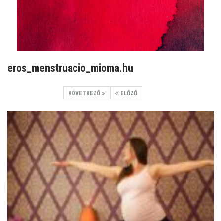
eros_menstruacio_mioma.hu
KÖVETKEZŐ
ELŐZŐ