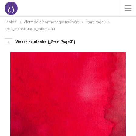
Főoldal
életmód a hormonegyensúlyért
Start Page3
eros_menstruacio_mioma.hu
Vissza az oldalra („Start Page3”)