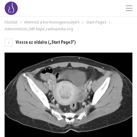
Főoldal
életmód a hormonegyensúlyért
Start Page3
Adenomiózis_MR-képe_radiopedia.org
Vissza az oldalra („Start Page3”)