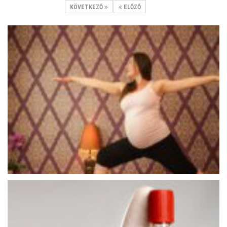
KÖVETKEZŐ
ELŐZŐ