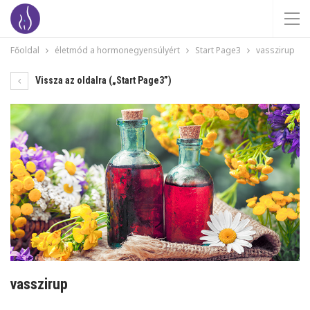
Főoldal
életmód a hormonegyensúlyért
Start Page3
vasszirup
Vissza az oldalra („Start Page3”)
vasszirup