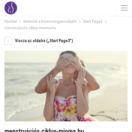
Főoldal
életmód a hormonegyensúlyért
Start Page3
menstruációs ciklus-mioma.hu
Vissza az oldalra („Start Page3”)
menstruációs ciklus-mioma.hu