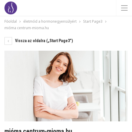
Főoldal
életmód a hormonegyensúlyért
Start Page3
mióma centrum-mioma.hu
Vissza az oldalra („Start Page3”)
mióma centrum-mioma.hu