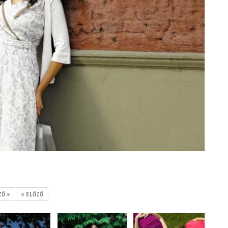
ZŐ
ELŐZŐ