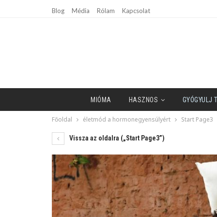
Blog
Média
Rólam
Kapcsolat
MIÓMA
HASZNOS
GYÓGYULJ 
Főoldal
életmód a hormonegyensúlyért
Start Page3
Vissza az oldalra („Start Page3”)