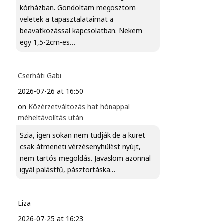
kórházban. Gondoltam megosztom
veletek a tapasztalataimat a
beavatkozással kapcsolatban. Nekem
egy 1,5-2cm-es…
Cserháti Gabi
2026-07-26 at 16:50
on
Közérzetváltozás hat hónappal
méheltávolítás után
Szia, igen sokan nem tudják de a küret
csak átmeneti vérzésenyhülést nyújt,
nem tartós megoldás. Javaslom azonnal
igyál palástfű, pásztortáska…
Liza
2026-07-25 at 16:23