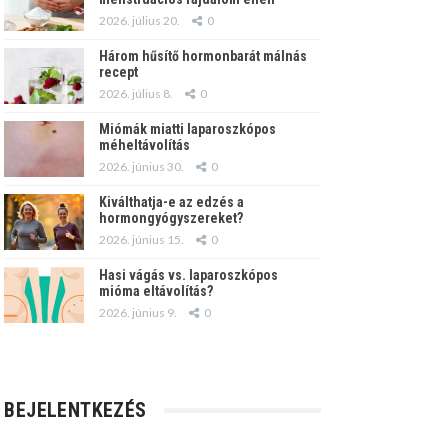
2026. július 20.
0
Három hűsítő hormonbarát málnás
recept
2026. július 8.
0
Miómák miatti laparoszkópos
méheltávolítás
2026. június 30.
0
Kiválthatja-e az edzés a
hormongyógyszereket?
2026. június 15.
0
Hasi vágás vs. laparoszkópos
mióma eltávolítás?
2026. június 9.
0
BEJELENTKEZÉS