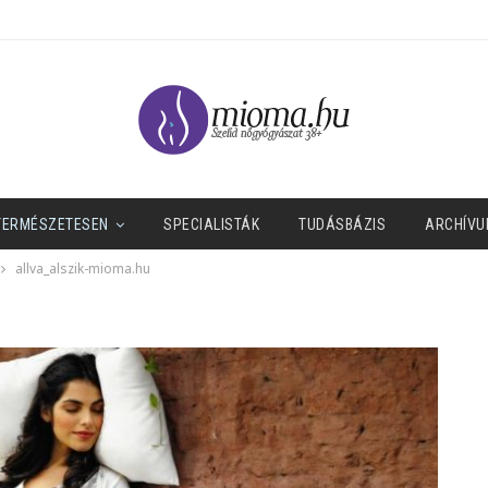
TERMÉSZETESEN
SPECIALISTÁK
TUDÁSBÁZIS
ARCHÍVU
allva_alszik-mioma.hu