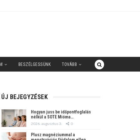
M
BESZÉLGESSÜNK
TOVÁBB
ÚJ BEJEGYZÉSEK
Hogyan juss be időpontfoglalás
nélkül a SOTE Mióma…
2026. augusztus 3.
0
Plusz magnéziummal a
menstruációs fájdalom ellen