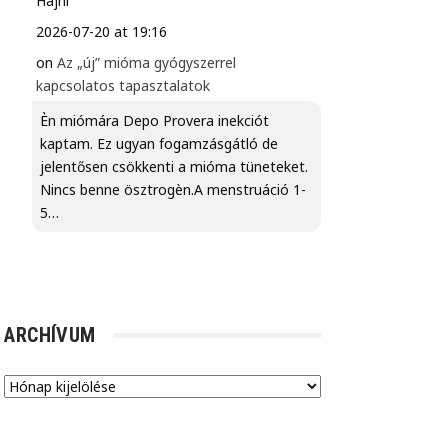
Hajni
2026-07-20 at 19:16
on
Az „új” mióma gyógyszerrel
kapcsolatos tapasztalatok
Èn miómára Depo Provera inekciót
kaptam. Ez ugyan fogamzásgátló de
jelentősen csökkenti a mióma tüneteket.
Nincs benne ösztrogèn.A menstruáció 1-
5…
ARCHÍVUM
Archívum