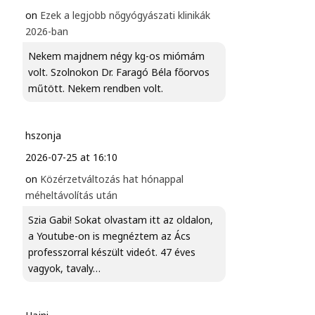
on
Ezek a legjobb nőgyógyászati klinikák
2026-ban
Nekem majdnem négy kg-os miómám
volt. Szolnokon Dr. Faragó Béla főorvos
műtött. Nekem rendben volt.
hszonja
2026-07-25 at 16:10
on
Közérzetváltozás hat hónappal
méheltávolítás után
Szia Gabi! Sokat olvastam itt az oldalon,
a Youtube-on is megnéztem az Ács
professzorral készült videót. 47 éves
vagyok, tavaly…