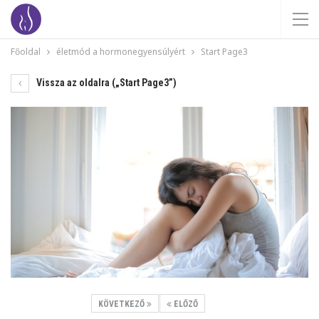
Főoldal
életmód a hormonegyensúlyért
Start Page3
Vissza az oldalra („Start Page3”)
KÖVETKEZŐ
ELŐZŐ