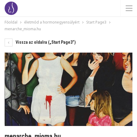
Főoldal
életmód a hormonegyensúlyért
Start Page3
menarche_mioma.hu
Vissza az oldalra („Start Page3”)
menarche_mioma.hu